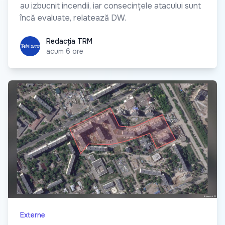
au izbucnit incendii, iar consecințele atacului sunt
încă evaluate, relatează DW.
Redacția TRM
Redacția TRM
acum 6 ore
Externe