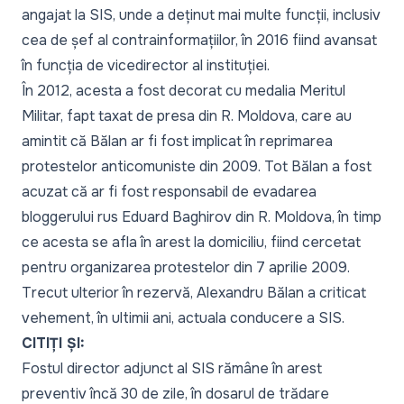
angajat la SIS, unde a deținut mai multe funcții, inclusiv
cea de șef al contrainformațiilor, în 2016 fiind avansat
în funcția de vicedirector al instituției.
În 2012, acesta a fost decorat cu medalia Meritul
Militar,
fapt taxat de presa din R. Moldova
, care au
amintit că Bălan ar fi fost implicat în reprimarea
protestelor anticomuniste din 2009. Tot
Bălan a fost
acuzat că ar fi fost responsabil
de evadarea
bloggerului rus Eduard Baghirov din R. Moldova, în timp
ce acesta se afla în arest la domiciliu, fiind cercetat
pentru organizarea protestelor din 7 aprilie 2009.
Trecut ulterior în rezervă, Alexandru Bălan a criticat
vehement, în ultimii ani, actuala conducere a SIS.
CITIȚI ȘI:
Fostul director adjunct al SIS rămâne în arest
preventiv încă 30 de zile, în dosarul de trădare