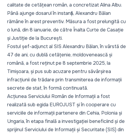
calitate de cetățean român, a concretizat Alina Albu.
Până ajunge dosarul în instanță,
Alexandru Bălan
rămâne în arest preventiv
. Măsura a fost prelungită cu
o lună, din 8 ianuarie, de către Înalta Curte de Casație
și Justiție de la București.
Fostul șef-adjunct al SIS Alexandru Bălan, în vârstă de
47 de ani, cu dublă cetățenie, moldovenească și
română,
a fost reținut pe 8 septembrie 2025, la
Timișoara
, și pus sub acuzare pentru săvârșirea
infracțiunii de trădare prin transmiterea de informații
secrete de stat, în formă continuată.
Acțiunea Serviciului Român de Informații a fost
realizată
sub egida EUROJUST
și în cooperare cu
serviciile de informații partenere din Cehia, Polonia și
Ungaria, în etapa finală a investigației beneficiind și de
sprijinul Serviciului de Informații și Securitate (SIS) din