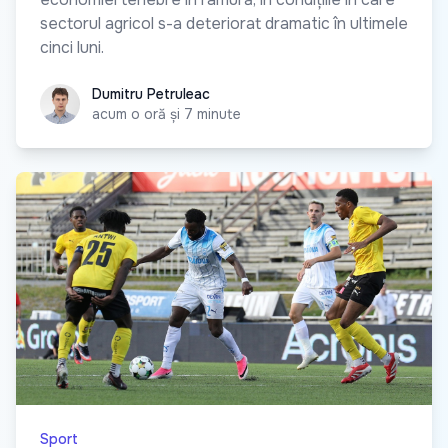
sectorul agricol s-a deteriorat dramatic în ultimele
cinci luni.
Dumitru Petruleac
Dumitru Petruleac
acum o oră și 7 minute
Sport