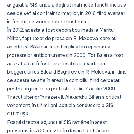
angajat la SIS, unde a deținut mai multe funcții, inclusiv
cea de șef al contrainformațiilor, în 2016 fiind avansat
în funcția de vicedirector al instituției.
În 2012, acesta a fost decorat cu medalia Meritul
Militar,
fapt taxat de presa din R. Moldova
, care au
amintit că Bălan ar fi fost implicat în reprimarea
protestelor anticomuniste din 2009. Tot
Bălan a fost
acuzat că ar fi fost responsabil
de evadarea
bloggerului rus Eduard Baghirov din R. Moldova, în timp
ce acesta se afla în arest la domiciliu, fiind cercetat
pentru organizarea protestelor din 7 aprilie 2009.
Trecut ulterior în rezervă, Alexandru Bălan a criticat
vehement, în ultimii ani, actuala conducere a SIS.
CITIȚI ȘI:
Fostul director adjunct al SIS rămâne în arest
preventiv încă 30 de zile, în dosarul de trădare