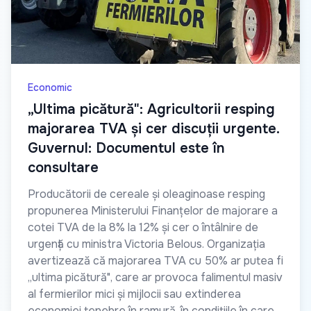
Economic
„Ultima picătură": Agricultorii resping
majorarea TVA și cer discuții urgente.
Guvernul: Documentul este în
consultare
Producătorii de cereale și oleaginoase resping
propunerea Ministerului Finanțelor de majorare a
cotei TVA de la 8% la 12% și cer o întâlnire de
urgență cu ministra Victoria Belous. Organizația
avertizează că majorarea TVA cu 50% ar putea fi
„ultima picătură", care ar provoca falimentul masiv
al fermierilor mici și mijlocii sau extinderea
economiei tenebre în ramură, în condițiile în care