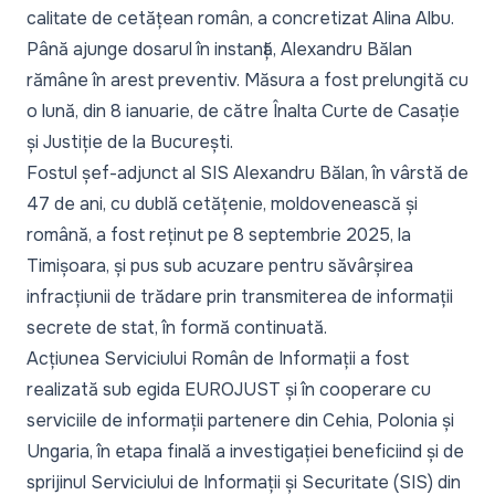
calitate de cetățean român, a concretizat Alina Albu.
Până ajunge dosarul în instanță,
Alexandru Bălan
rămâne în arest preventiv
. Măsura a fost prelungită cu
o lună, din 8 ianuarie, de către Înalta Curte de Casație
și Justiție de la București.
Fostul șef-adjunct al SIS Alexandru Bălan, în vârstă de
47 de ani, cu dublă cetățenie, moldovenească și
română,
a fost reținut pe 8 septembrie 2025, la
Timișoara
, și pus sub acuzare pentru săvârșirea
infracțiunii de trădare prin transmiterea de informații
secrete de stat, în formă continuată.
Acțiunea Serviciului Român de Informații a fost
realizată
sub egida EUROJUST
și în cooperare cu
serviciile de informații partenere din Cehia, Polonia și
Ungaria, în etapa finală a investigației beneficiind și de
sprijinul Serviciului de Informații și Securitate (SIS) din