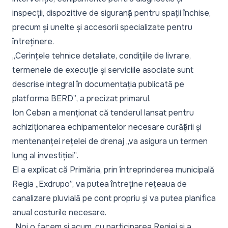
inspecții, dispozitive de siguranță pentru spații închise,
precum și unelte și accesorii specializate pentru
întreținere.
„Cerințele tehnice detaliate, condițiile de livrare,
termenele de execuție și serviciile asociate sunt
descrise integral în documentația publicată pe
platforma BERD”
, a precizat primarul.
Ion Ceban a menționat că tenderul lansat pentru
achiziționarea echipamentelor necesare curățării și
mentenanței rețelei de drenaj
„va asigura un termen
lung al investiției”
.
El a explicat că Primăria, prin întreprinderea municipală
Regia „Exdrupo”, va putea întreține rețeaua de
canalizare pluvială pe cont propriu și va putea planifica
anual costurile necesare.
„Noi o facem și acum, cu participarea Regiei și a