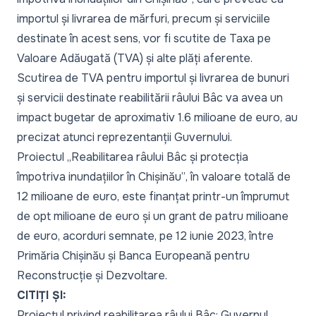
importul și livrarea de mărfuri, precum și serviciile
destinate în acest sens, vor fi scutite de Taxa pe
Valoare Adăugată (TVA) și alte plăți aferente.
Scutirea de TVA pentru importul și livrarea de bunuri
și servicii destinate reabilitării râului Bâc va avea un
impact bugetar de aproximativ 1.6 milioane de euro, au
precizat atunci reprezentanții Guvernului.
Proiectul
„Reabilitarea râului Bâc și protecția
împotriva inundațiilor în Chișinău”
, în valoare totală de
12 milioane de euro, este finanțat printr-un împrumut
de opt milioane de euro și un grant de patru milioane
de euro, acorduri semnate, pe 12 iunie 2023, între
Primăria Chișinău și Banca Europeană pentru
Reconstrucție și Dezvoltare.
CITIȚI ȘI:
P
roiectul privind reabilitarea râului Bâc: Guvernul