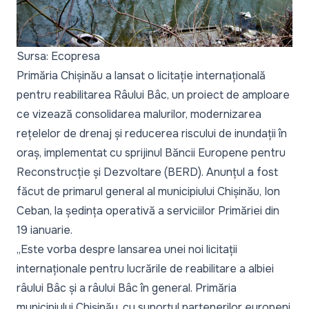
Sursa: Ecopresa
Primăria Chișinău a lansat o licitație internațională
pentru reabilitarea Râului Bâc, un proiect de amploare
ce vizează consolidarea malurilor, modernizarea
rețelelor de drenaj și reducerea riscului de inundații în
oraș, implementat cu sprijinul Băncii Europene pentru
Reconstrucție și Dezvoltare (BERD). Anunțul a fost
făcut de primarul general al municipiului Chișinău, Ion
Ceban, la ședința operativă a serviciilor Primăriei din
19 ianuarie.
„Este vorba despre lansarea unei noi licitații
internaționale pentru lucrările de reabilitare a albiei
râului Bâc și a râului Bâc în general. Primăria
municipiului Chișinău, cu suportul partenerilor europeni,