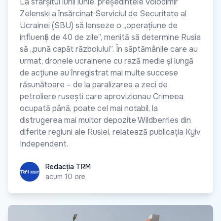
La sfârșitul lunii iunie, președintele Volodimir
Zelenski a însărcinat Serviciul de Securitate al
Ucrainei (SBU) să lanseze o „operațiune de
influență de 40 de zile”, menită să determine Rusia
să „pună capăt războiului”. În săptămânile care au
urmat, dronele ucrainene cu rază medie și lungă
de acțiune au înregistrat mai multe succese
răsunătoare – de la paralizarea a zeci de
petroliere rusești care aprovizionau Crimeea
ocupată până, poate cel mai notabil, la
distrugerea mai multor depozite Wildberries din
diferite regiuni ale Rusiei, relatează publicația Kyiv
Independent.
Redacția TRM
Redacția TRM
acum 10 ore