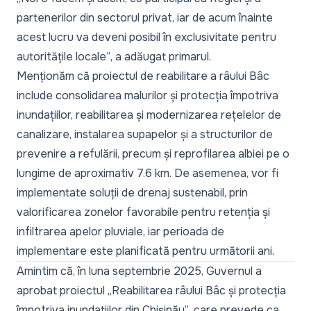
partenerilor din sectorul privat, iar de acum înainte
acest lucru va deveni posibil în exclusivitate pentru
autoritățile locale”
, a adăugat primarul.
Menționăm că proiectul de reabilitare a râului Bâc
include consolidarea malurilor și protecția împotriva
inundațiilor, reabilitarea și modernizarea rețelelor de
canalizare, instalarea supapelor și a structurilor de
prevenire a refulării, precum și reprofilarea albiei pe o
lungime de aproximativ 7.6 km. De asemenea, vor fi
implementate soluții de drenaj sustenabil, prin
valorificarea zonelor favorabile pentru retenția și
infiltrarea apelor pluviale, iar perioada de
implementare este planificată pentru următorii ani.
Amintim că, în luna septembrie 2025, Guvernul a
aprobat
proiectul
„Reabilitarea râului Bâc și protecția
împotriva inundațiilor din Chișinău”
, care prevede ca