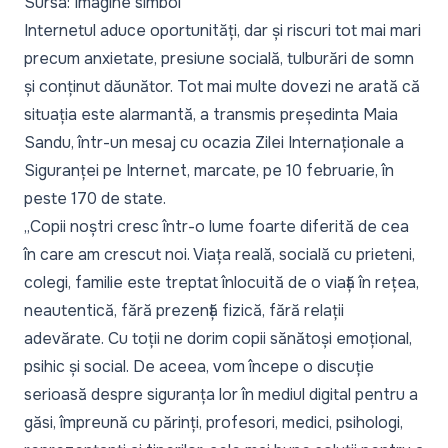
Sursa: Imagine simbol
Internetul aduce oportunități, dar și riscuri tot mai mari
precum anxietate, presiune socială, tulburări de somn
și conținut dăunător. Tot mai multe dovezi ne arată că
situația este alarmantă, a transmis președinta Maia
Sandu, într-un mesaj cu ocazia Zilei Internaționale a
Siguranței pe Internet, marcate, pe 10 februarie, în
peste 170 de state.
„Copii noștri cresc într-o lume foarte diferită de cea
în care am crescut noi. Viața reală, socială cu prieteni,
colegi, familie este treptat înlocuită de o viață în rețea,
neautentică, fără prezență fizică, fără relații
adevărate. Cu toții ne dorim copii sănătoși emoțional,
psihic și social. De aceea, vom începe o discuție
serioasă despre siguranța lor în mediul digital pentru a
găsi, împreună cu părinți, profesori, medici, psihologi,