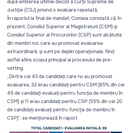
după emiterea ultimei decizii a Curții Supreme de
Justiție (CSJ) privind o evaluare repetată.
În raportul la final de mandat, Comisia constată că, în
prezent, Consiliul Superior al Magistraturii (CSM) și
Consiliul Superior al Procurorilor (CSP) sunt alcătuite
din membri noi, care au promovat evaluarea
extraordinară, și sunt pe deplin operaționale, fiind
astfel atins scopul principal al procesului de pre-
vetting.
„Dintre cei 43 de candidați care nu au promovat
evaluarea, 32 erau candidați pentru CSM (65% din cei
49 de candidați evaluați pentru funcția de membru în
CSM) și 11 erau candidați pentru CSP (55% din cei 20
de candidați evaluați pentru funcția de membru în
CSP)”
, se menționează în
raport
.