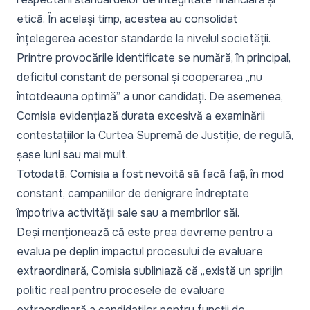
etică. În același timp, acestea au consolidat
înțelegerea acestor standarde la nivelul societății.
Printre provocările identificate se numără, în principal,
deficitul constant de personal și cooperarea
„nu
întotdeauna optimă”
a unor candidați. De asemenea,
Comisia evidențiază durata excesivă a examinării
contestațiilor la Curtea Supremă de Justiție, de regulă,
șase luni sau mai mult.
Totodată, Comisia a fost nevoită să facă față, în mod
constant, campaniilor de denigrare îndreptate
împotriva activității sale sau a membrilor săi.
Deși menționează că este prea devreme pentru a
evalua pe deplin impactul procesului de evaluare
extraordinară, Comisia subliniază că
„există un sprijin
politic real pentru procesele de evaluare
extraordinară a candidaților pentru funcții de