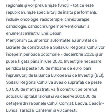
regionale și vor prelua niște funcții - tot ce este
republican, niște specialități de înaltă performanță,
inclusiv oncologie, radioterapie, chimioterapie,
cardiologie, cardiochirurgie intervențională”,
a
enumerat ministrul Emil Ceban.
Menționăm că, anterior, autoritățile au anunțat că
lucrările de construcție a Spitalului Regional Cahul vor
începe în perioada octombrie - decembrie 2026 și ar
putea fi gata până în iulie 2030. Investițiile necesare
se ridică la peste 100 de milioane de euro, bani
împrumutați de la Banca Europeană de Investiții (BEI).
Spitalul Regional Cahul va avea o suprafață de peste
50 000 de metri pătrați, va fi construit pe terenul
actualului spitalul raional și va deservi 300.000 de
cetățeni din raioanele Cahul, Comrat, Leova, Ceadâr-
Lunga, Taraclia, Cantemir și Vulcănești.