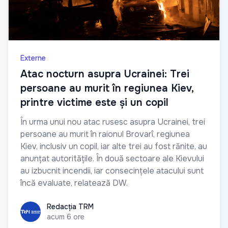
Externe
Atac nocturn asupra Ucrainei: Trei
persoane au murit în regiunea Kiev,
printre victime este și un copil
În urma unui nou atac rusesc asupra Ucrainei, trei
persoane au murit în raionul Brovarî, regiunea
Kiev, inclusiv un copil, iar alte trei au fost rănite, au
anunțat autoritățile. În două sectoare ale Kievului
au izbucnit incendii, iar consecințele atacului sunt
încă evaluate, relatează DW.
Redacția TRM
Redacția TRM
acum 6 ore