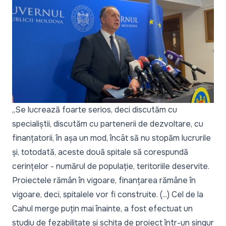
„Se lucrează foarte serios, deci discutăm cu
specialiștii, discutăm cu partenerii de dezvoltare, cu
finanțatorii, în așa un mod, încât să nu stopăm lucrurile
și, totodată, aceste două spitale să corespundă
cerințelor - numărul de populație, teritoriile deservite.
Proiectele rămân în vigoare, finanțarea rămâne în
vigoare, deci, spitalele vor fi construite. (...) Cel de la
Cahul merge puțin mai înainte, a fost efectuat un
studiu de fezabilitate și schița de proiect într-un singur