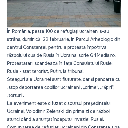
În România, peste 100 de refugiați ucraineni s-au
strâns, duminică, 22 februarie, în Parcul Arheologic din
centrul Constanței, pentru a protesta împotriva
războiului dus de Rusia în Ucraina, scrie
G4Media.ro
.
Protestatarii scandează în fața Consulatului Rusiei:
Rusia - stat terorist, Putin, la tribunal.
Steaguri ale Ucrainei sunt fluturate, dar și pancarte cu
„stop deportarea copiilor ucraineni”, „crime”, „răpiri”,
„torturi”.
La eveniment este difuzat discursul președintelui
Ucrainei, Volodimir Zelenski, din prima zi de război,
atunci când a anunțat începutul invaziei Rusiei.
Comunitatea de refugiați ucraineni din Constanța, una