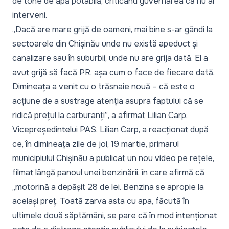
de tone de apă potabilă, criticând guvernarea că nu ar
interveni.
„Dacă are mare grijă de oameni, mai bine s-ar gândi la
sectoarele din Chișinău unde nu există apeduct și
canalizare sau în suburbii, unde nu are grija dată. El a
avut grijă să facă PR, așa cum o face de fiecare dată.
Dimineața a venit cu o trăsnaie nouă – că este o
acțiune de a sustrage atenția asupra faptului că se
ridică prețul la carburanți”
, a afirmat Lilian Carp.
Vicepreședintelui PAS, Lilian Carp, a reacționat după
ce, în dimineața zile de joi, 19 martie, primarul
municipiului Chișinău a publicat un nou video pe rețele,
filmat lângă panoul unei benzinării, în care afirmă că
„motorină a depășit 28 de lei. Benzina se apropie la
același preț. Toată zarva asta cu apa, făcută în
ultimele două săptămâni, se pare că în mod intenționat