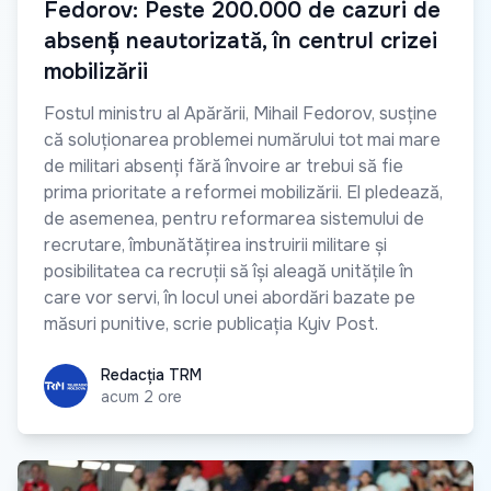
Fedorov: Peste 200.000 de cazuri de
absență neautorizată, în centrul crizei
mobilizării
Fostul ministru al Apărării, Mihail Fedorov, susține
că soluționarea problemei numărului tot mai mare
de militari absenți fără învoire ar trebui să fie
prima prioritate a reformei mobilizării. El pledează,
de asemenea, pentru reformarea sistemului de
recrutare, îmbunătățirea instruirii militare și
posibilitatea ca recruții să își aleagă unitățile în
care vor servi, în locul unei abordări bazate pe
măsuri punitive, scrie publicația Kyiv Post.
Redacția TRM
Redacția TRM
acum 2 ore