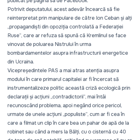
publicat pe pagina sa de Facebook.
Potrivit deputatului, acest adevăr încearcă să fie
reinterpretat prin manipulare de către Ion Ceban și alți
„propagandiști din opoziția controlată a Federației
Ruse”
, care ar refuza să spună că Kremlinul se face
vinovat de poluarea Nistrului în urma
bombardamentelor asupra infrastructurii energetice
din Ucraina.
Vicepreședintele PAS a mai atras atenția asupra
modului în care primarul capitalei ar fi încercat să
instrumentalizeze politic această criză ecologică prin
declarații și acțiuni
„contradictorii”
, mai întâi
recunoscând problema, apoi negând orice pericol,
urmate de unele acțiuni
„populiste”
, cum ar fi cea în
care a filmat un clip în care bea un pahar de apă de la
robinet sau când a mers la Bălți, cu o cisternă cu 40