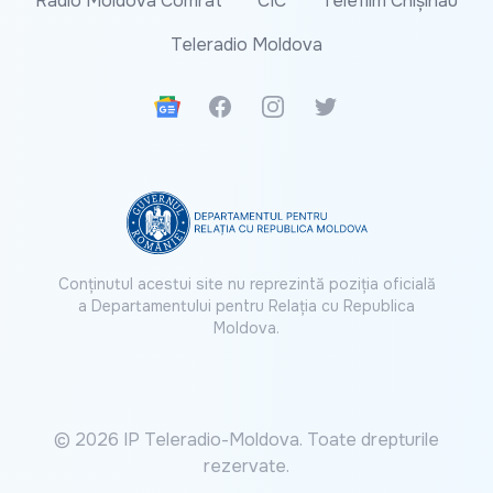
Radio Moldova Comrat
CIC
Telefilm Chișinău
Teleradio Moldova
Google News
Facebook
Instagram
Twitter
Conținutul acestui site nu reprezintă poziția oficială
a Departamentului pentru Relația cu Republica
Moldova.
© 2026 IP Teleradio-Moldova. Toate drepturile
rezervate.