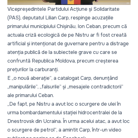
Vicepreședintele Partidului Acțiune și Solidaritate
(PAS), deputatul Lilian Carp, respinge acuzațiile
primarului municipiului Chișinău, Ion Ceban, precum că
actuala criză ecologică de pe Nistru ar fi fost creată
artificial și intenționat de guvernare pentru a distrage
atenția publică de la subiectele grave cu care se
confruntă Republica Moldova, precum creșterea
prețurilor la carburanți.
E
„o nouă aberație”
, a catalogat Carp, denunțând
„manipulările”
,
„falsurile”
și
„mesajele contradictorii”
ale primarului Ceban.
„De fapt, pe Nistru a avut loc o scurgere de ulei în
urma bombardamentului stației hidrocentralei de la
Dnestrovsk din Ucraina. În urma acelui atac, a avut loc
o scurgere de petrol”
, a amintit Carp, într-un video