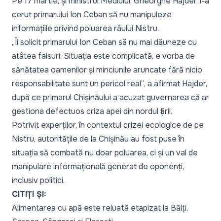
Pe 17 martie, și ministrul Mediului, Gheorghe Hajder, i-a
cerut primarului Ion Ceban să nu manipuleze
informațiile privind poluarea râului Nistru.
„Îi solicit primarului Ion Ceban să nu mai dăuneze cu
atâtea falsuri. Situația este complicată, e vorba de
sănătatea oamenilor și minciunile aruncate fără nicio
responsabilitate sunt un pericol real”
, a afirmat Hajder,
după ce primarul Chișinăului a acuzat guvernarea că ar
gestiona defectuos criza apei din nordul țării.
Potrivit experților, în contextul crizei ecologice de pe
Nistru, autoritățile de la Chișinău au fost puse în
situația să combată nu doar poluarea, ci și un val de
manipulare informațională generat de oponenți,
inclusiv politici.
CITIȚI ȘI:
Alimentarea cu apă este reluată etapizat la Bălți,