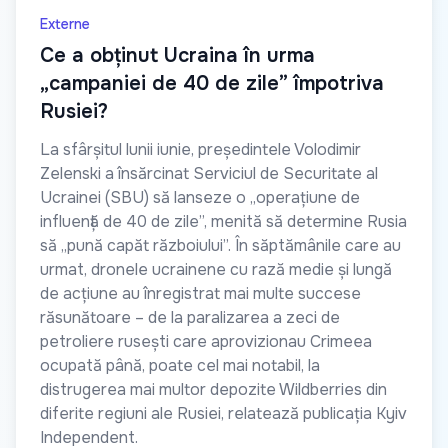
Externe
Ce a obținut Ucraina în urma
„campaniei de 40 de zile” împotriva
Rusiei?
La sfârșitul lunii iunie, președintele Volodimir
Zelenski a însărcinat Serviciul de Securitate al
Ucrainei (SBU) să lanseze o „operațiune de
influență de 40 de zile”, menită să determine Rusia
să „pună capăt războiului”. În săptămânile care au
urmat, dronele ucrainene cu rază medie și lungă
de acțiune au înregistrat mai multe succese
răsunătoare – de la paralizarea a zeci de
petroliere rusești care aprovizionau Crimeea
ocupată până, poate cel mai notabil, la
distrugerea mai multor depozite Wildberries din
diferite regiuni ale Rusiei, relatează publicația Kyiv
Independent.