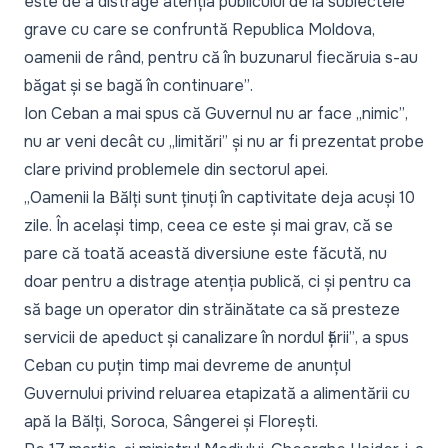
este de a distrage atenția publicului de la subiectele
grave cu care se confruntă Republica Moldova,
oamenii de rând, pentru că în buzunarul fiecăruia s-au
băgat și se bagă în continuare”
.
Ion Ceban a mai spus că Guvernul nu ar face
„nimic”
,
nu ar veni decât cu
„limitări”
și nu ar fi prezentat probe
clare privind problemele din sectorul apei.
„Oamenii la Bălți sunt ținuți în captivitate deja acuși 10
zile. În același timp, ceea ce este și mai grav, că se
pare că toată această diversiune este făcută, nu
doar pentru a distrage atenția publică, ci și pentru ca
să bage un operator din străinătate ca să presteze
servicii de apeduct și canalizare în nordul țării”
, a spus
Ceban cu puțin timp mai devreme de anunțul
Guvernului privind reluarea etapizată a alimentării cu
apă la Bălți, Soroca, Sângerei și Florești.