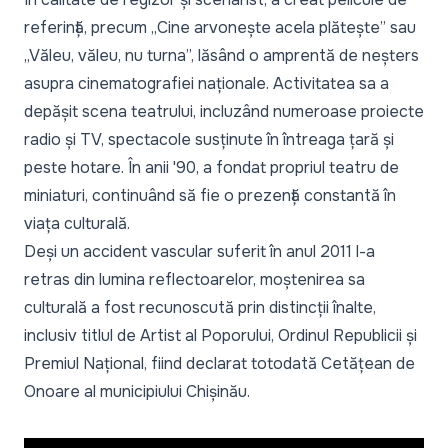
referință, precum „Cine arvonește acela plătește” sau
„Văleu, văleu, nu turna”, lăsând o amprentă de neșters
asupra cinematografiei naționale. Activitatea sa a
depășit scena teatrului, incluzând numeroase proiecte
radio și TV, spectacole susținute în întreaga țară și
peste hotare. În anii '90, a fondat propriul teatru de
miniaturi, continuând să fie o prezență constantă în
viața culturală.
Deși un accident vascular suferit în anul 2011 l-a
retras din lumina reflectoarelor, moștenirea sa
culturală a fost recunoscută prin distincții înalte,
inclusiv titlul de Artist al Poporului, Ordinul Republicii și
Premiul Național, fiind declarat totodată Cetățean de
Onoare al municipiului Chișinău.