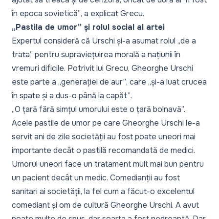
în epoca sovietică”
, a explicat Grecu.
„Pastila de umor” și rolul social al artei
Expertul consideră că Urschi și-a asumat rolul „de a
trata” pentru supraviețuirea morală a națiunii în
vremuri dificile. Potrivit lui Grecu, Gheorghe Urschi
este parte a
„generației de aur”
, care
„și-a luat crucea
în spate și a dus-o până la capăt”
.
„O țară fără simțul umorului este o țară bolnavă”.
Acele pastile de umor pe care Gheorghe Urschi le-a
servit ani de zile societății au fost poate uneori mai
importante decât o pastilă recomandată de medici.
Umorul uneori face un tratament mult mai bun pentru
un pacient decât un medic. Comedianții au fost
sanitari ai societății, la fel cum a făcut-o excelentul
comediant și om de cultură Gheorghe Urschi. A avut
poate multe de spus, dar soarta a fost nedreaptă. Dar