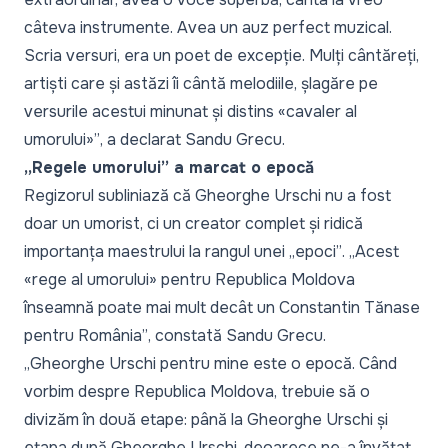
câteva instrumente. Avea un auz perfect muzical.
Scria versuri, era un poet de excepție. Mulți cântăreți,
artiști care și astăzi îi cântă melodiile, șlagăre pe
versurile acestui minunat și distins «cavaler al
umorului»”
, a declarat Sandu Grecu.
„Regele umorului” a marcat o epocă
Regizorul subliniază că Gheorghe Urschi nu a fost
doar un umorist, ci un creator complet și ridică
importanța maestrului la rangul unei
„epoci”
.
„Acest
«rege al umorului» pentru Republica Moldova
înseamnă poate mai mult decât un Constantin Tănase
pentru România”
, constată Sandu Grecu.
„Gheorghe Urschi pentru mine este o epocă. Când
vorbim despre Republica Moldova, trebuie să o
divizăm în două etape: până la Gheorghe Urschi și
etapa după Gheorghe Urschi, deoarece ne-a învățat