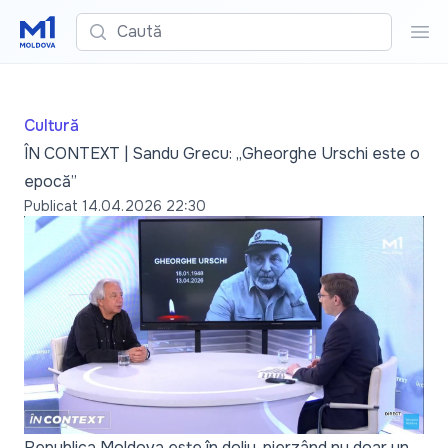
Caută
Cau
Cultură
ÎN CONTEXT | Sandu Grecu: „Gheorghe Urschi este o
epocă”
Publicat
14.04.2026 22:30
Republica Moldova este în doliu, pierzând nu doar un