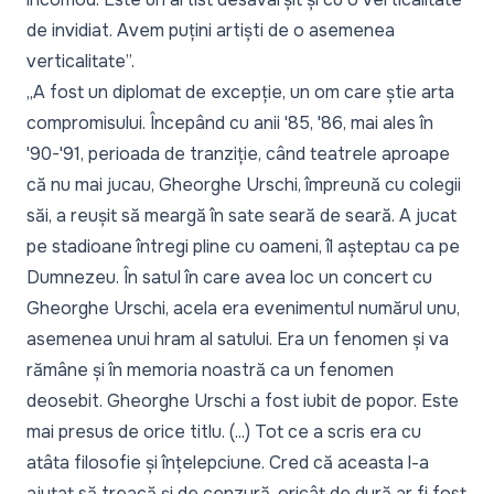
de invidiat. Avem puțini artiști de o asemenea
verticalitate”.
„A fost un diplomat de excepție, un om care știe arta
compromisului. Începând cu anii '85, '86, mai ales în
'90-'91, perioada de tranziție, când teatrele aproape
că nu mai jucau, Gheorghe Urschi, împreună cu colegii
săi, a reușit să meargă în sate seară de seară. A jucat
pe stadioane întregi pline cu oameni, îl așteptau ca pe
Dumnezeu. În satul în care avea loc un concert cu
Gheorghe Urschi, acela era evenimentul numărul unu,
asemenea unui hram al satului. Era un fenomen și va
rămâne și în memoria noastră ca un fenomen
deosebit. Gheorghe Urschi a fost iubit de popor. Este
mai presus de orice titlu. (...) Tot ce a scris era cu
atâta filosofie și înțelepciune. Cred că aceasta l-a
ajutat să treacă și de cenzură, oricât de dură ar fi fost