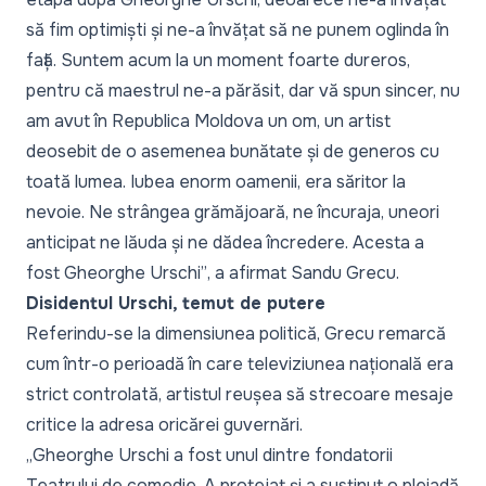
să fim optimiști și ne-a învățat să ne punem oglinda în
față. Suntem acum la un moment foarte dureros,
pentru că maestrul ne-a părăsit, dar vă spun sincer, nu
am avut în Republica Moldova un om, un artist
deosebit de o asemenea bunătate și de generos cu
toată lumea. Iubea enorm oamenii, era săritor la
nevoie. Ne strângea grămăjoară, ne încuraja, uneori
anticipat ne lăuda și ne dădea încredere. Acesta a
fost Gheorghe Urschi”
, a afirmat Sandu Grecu.
Disidentul Urschi, temut de putere
Referindu-se la dimensiunea politică, Grecu remarcă
cum într-o perioadă în care televiziunea națională era
strict controlată, artistul reușea să strecoare mesaje
critice la adresa oricărei guvernări.
„Gheorghe Urschi a fost unul dintre fondatorii
Teatrului de comedie. A protejat și a susținut o pleiadă