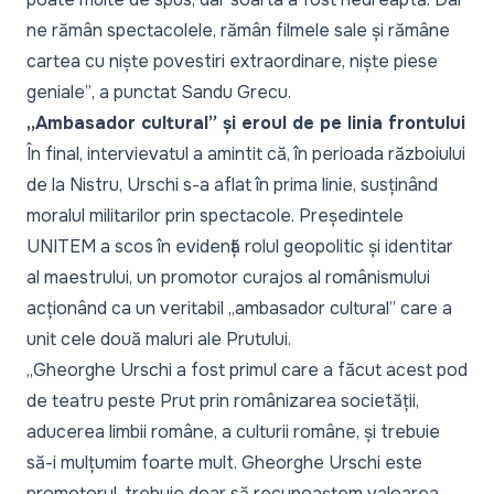
ne rămân spectacolele, rămân filmele sale și rămâne
cartea cu niște povestiri extraordinare, niște piese
geniale”
, a punctat Sandu Grecu.
„Ambasador cultural” și eroul de pe linia frontului
În final, intervievatul a amintit că, în perioada războiului
de la Nistru, Urschi s-a aflat în prima linie, susținând
moralul militarilor prin spectacole. Președintele
UNITEM a scos în evidență rolul geopolitic și identitar
al maestrului, un promotor curajos al românismului
acționând ca un veritabil
„ambasador cultural”
care a
unit cele două maluri ale Prutului.
„Gheorghe Urschi a fost primul care a făcut acest pod
de teatru peste Prut prin românizarea societății,
aducerea limbii române, a culturii române, și trebuie
să-i mulțumim foarte mult. Gheorghe Urschi este
promotorul, trebuie doar să recunoaștem valoarea