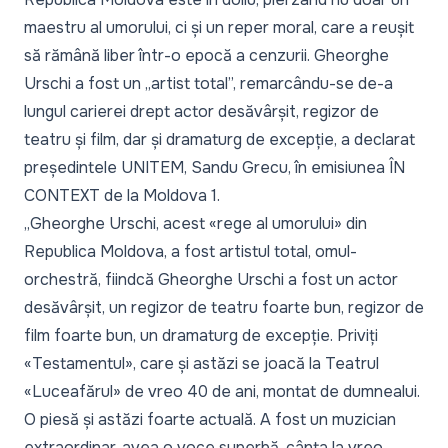
maestru al umorului, ci și un reper moral, care a reușit
să rămână liber într-o epocă a cenzurii. Gheorghe
Urschi a fost un „artist total”, remarcându-se de-a
lungul carierei drept actor desăvârșit, regizor de
teatru și film, dar și dramaturg de excepție, a declarat
președintele UNITEM, Sandu Grecu, în emisiunea ÎN
CONTEXT de la Moldova 1.
„Gheorghe Urschi, acest «rege al umorului» din
Republica Moldova, a fost artistul total, omul-
orchestră, fiindcă Gheorghe Urschi a fost un actor
desăvârșit, un regizor de teatru foarte bun, regizor de
film foarte bun, un dramaturg de excepție. Priviți
«Testamentul», care și astăzi se joacă la Teatrul
«Luceafărul» de vreo 40 de ani, montat de dumnealui.
O piesă și astăzi foarte actuală. A fost un muzician
extraordinar, avea o voce superbă, cânta la vreo