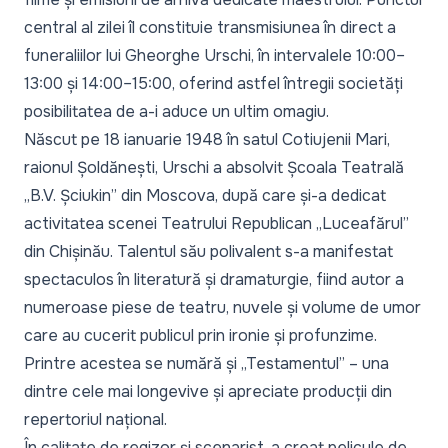
central al zilei îl constituie
transmisiunea în direct a
funeraliilor lui Gheorghe Urschi
, în intervalele 10:00–
13:00 și 14:00–15:00, oferind astfel întregii societăți
posibilitatea de a-i aduce un ultim omagiu.
Născut pe 18 ianuarie 1948 în satul Cotiujenii Mari,
raionul Șoldănești, Urschi a absolvit Școala Teatrală
„B.V. Șciukin” din Moscova, după care și-a dedicat
activitatea scenei Teatrului Republican „Luceafărul”
din Chișinău. Talentul său polivalent s-a manifestat
spectaculos în literatură și dramaturgie, fiind autor a
numeroase piese de teatru, nuvele și volume de umor
care au cucerit publicul prin ironie și profunzime.
Printre acestea se numără și „Testamentul” – una
dintre cele mai longevive și apreciate producții din
repertoriul național.
În calitate de regizor și scenarist, a creat pelicule de