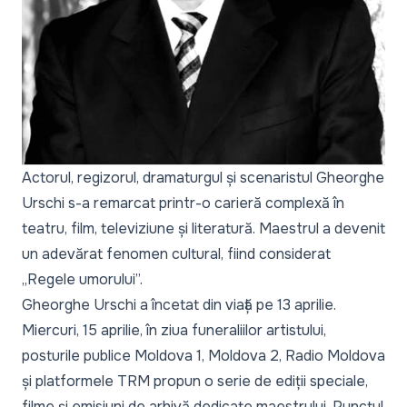
Actorul, regizorul, dramaturgul și scenaristul Gheorghe
Urschi s-a remarcat printr-o carieră complexă în
teatru, film, televiziune și literatură. Maestrul a devenit
un adevărat fenomen cultural, fiind considerat
„Regele umorului”.
Gheorghe Urschi a încetat din viață pe 13 aprilie.
Miercuri, 15 aprilie, în ziua funeraliilor artistului,
posturile publice Moldova 1, Moldova 2, Radio Moldova
și platformele TRM propun o serie de ediții speciale,
filme și emisiuni de arhivă dedicate maestrului. Punctul