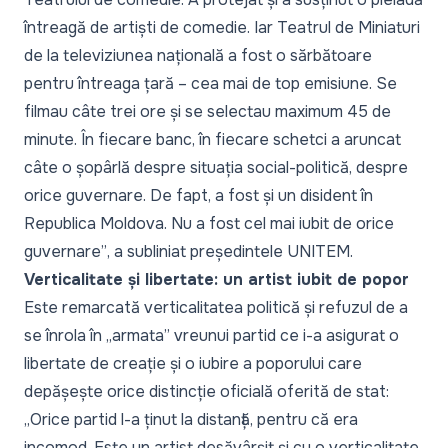
întreagă de artiști de comedie. Iar Teatrul de Miniaturi
de la televiziunea națională a fost o sărbătoare
pentru întreaga țară – cea mai de top emisiune. Se
filmau câte trei ore și se selectau maximum 45 de
minute. În fiecare banc, în fiecare schetci a aruncat
câte o șopârlă despre situația social-politică, despre
orice guvernare. De fapt, a fost și un disident în
Republica Moldova. Nu a fost cel mai iubit de orice
guvernare”
, a subliniat președintele UNITEM.
Verticalitate și libertate: un artist iubit de popor
Este remarcată verticalitatea politică și refuzul de a
se înrola în
„armata”
vreunui partid ce i-a asigurat o
libertate de creație și o iubire a poporului care
depășește orice distincție oficială oferită de stat:
„Orice partid l-a ținut la distanță, pentru că era
incomod. Este un artist desăvârșit și cu o verticalitate