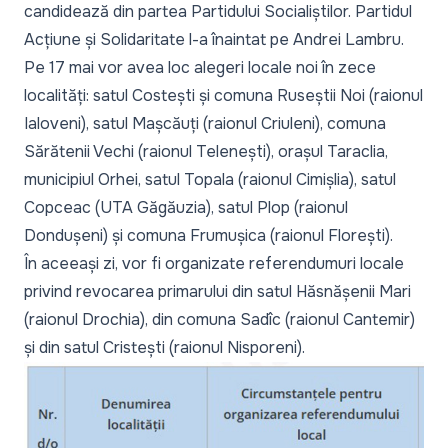
candidează din partea Partidului Socialiștilor. Partidul
Acțiune și Solidaritate l-a înaintat pe Andrei Lambru.
Pe 17 mai vor avea loc alegeri locale noi în zece
localități: satul Costești și comuna Ruseștii Noi (raionul
Ialoveni), satul Mașcăuți (raionul Criuleni), comuna
Sărătenii Vechi (raionul Telenești), orașul Taraclia,
municipiul Orhei, satul Topala (raionul Cimișlia), satul
Copceac (UTA Găgăuzia), satul Plop (raionul
Dondușeni) și comuna Frumușica (raionul Florești).
În aceeași zi, vor fi organizate referendumuri locale
privind revocarea primarului din satul Hăsnășenii Mari
(raionul Drochia), din comuna Sadîc (raionul Cantemir)
și din satul Cristești (raionul Nisporeni).