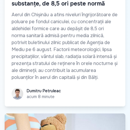
substanțe, de 8,5 ori peste normă
Aerul din Chișinău a atins niveluri îngrijorătoare de
poluare pe fondul caniculei, cu concentrații ale
aldehidei formice care au depășit de 8,5 ori
norma sanitară admisă pentru media zilnică,
potrivit buletinului zilnic publicat de Agenția de
Mediu pe 6 august. Factorii meteorologici, lipsa
precipitațiilor, vântul slab, radiația solară intensă și
prezența stratului de reținere în orele nocturne și
ale dimineții, au contribuit la acumularea
poluanților în aerul din capitală și din Bălți.
Dumitru Petruleac
Dumitru Petruleac
acum 8 minute