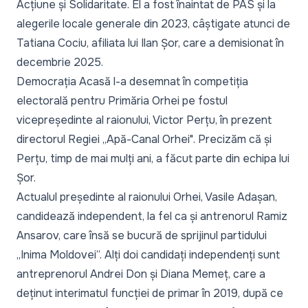
Acțiune și Solidaritate. El a fost înaintat de PAS și la
alegerile locale generale din 2023, câștigate atunci de
Tatiana Cociu, afiliata lui Ilan Șor, care a demisionat în
decembrie 2025.
Democrația Acasă l-a desemnat în competiția
electorală pentru Primăria Orhei pe fostul
vicepreședinte al raionului, Victor Perțu, în prezent
directorul Regiei „Apă-Canal Orhei". Precizăm că și
Perțu, timp de mai mulți ani, a făcut parte din echipa lui
Șor.
Actualul președinte al raionului Orhei, Vasile Adașan,
candidează independent, la fel ca și antrenorul Ramiz
Ansarov, care însă se bucură de sprijinul partidului
„Inima Moldovei”. Alți doi candidați independenți sunt
antreprenorul Andrei Don și Diana Memeț, care a
deținut interimatul funcției de primar în 2019, după ce