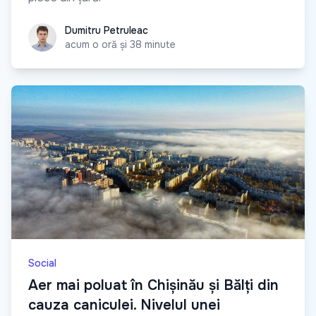
Dumitru Petruleac
Dumitru Petruleac
acum o oră și 38 minute
Social
Aer mai poluat în Chișinău și Bălți din
cauza caniculei. Nivelul unei