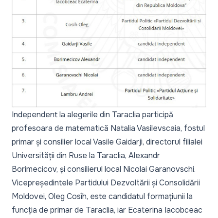
Independent la alegerile din Taraclia participă
profesoara de matematică Natalia Vasilevscaia, fostul
primar și consilier local Vasile Gaidarji, directorul filialei
Universității din Ruse la Taraclia, Alexandr
Borimecicov, și consilierul local Nicolai Garanovschi.
Vicepreședintele Partidului Dezvoltării și Consolidării
Moldovei, Oleg Cosîh, este candidatul formațiunii la
funcția de primar de Taraclia, iar Ecaterina Iacobceac