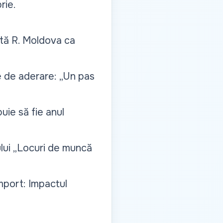
rie.
ntă R. Moldova ca
e de aderare: „Un pas
uie să fie anul
lui „Locuri de muncă
mport: Impactul