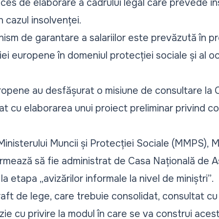
proces de elaborare a cadrului legal care prevede in
în cazul insolvenței.
ism de garantare a salariilor este prevăzută în p
iei europene în domeniul protecției sociale și al oc
ropene au desfășurat o misiune de consultare la C
zat cu elaborarea unui proiect preliminar privind co
Ministerului Muncii și Protecției Sociale (MMPS), 
urmează să fie administrat de Casa Națională de As
d la etapa
„avizărilor informale la nivel de miniștri”
.
t de lege, care trebuie consolidat, consultat cu f
zie cu privire la modul în care se va construi acest