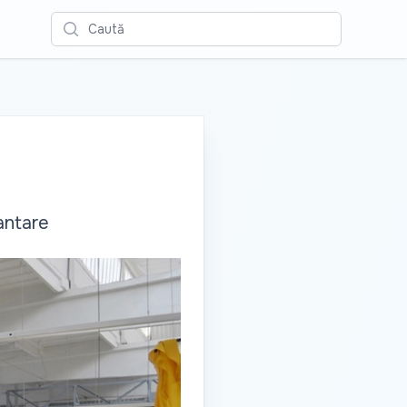
Caută
antare