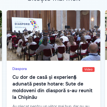
Diaspora
Video
Cu dor de casă și experiență
adunată peste hotare: Sute de
moldoveni din diasporă s-au reunit
la Chișinău
Au plecat pentru un viitor mai bun, dar nu au