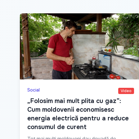
Social
Video
„Folosim mai mult plita cu gaz”:
Cum moldovenii economisesc
energia electrică pentru a reduce
consumul de curent
Tot mai mulți moldoveni dau dovadă de