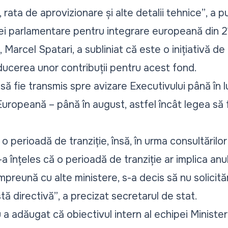
rata de aprovizionare și alte detalii tehnice”
, a 
ei parlamentare pentru integrare europeană din 21 
 Marcel Spatari, a subliniat că este o inițiativă d
ucerea unor contribuții pentru acest fond.
fie transmis spre avizare Executivului până în lun
Europeană – până în august, astfel încât legea să 
ă o perioadă de tranziție, însă, în urma consultăril
 înțeles că o perioadă de tranziție ar implica anul
preună cu alte ministere, s-a decis să nu solicit
tă directivă”
, a precizat secretarul de stat.
a adăugat că obiectivul intern al echipei Ministeru