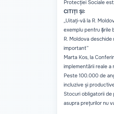
Protecției Sociale est
CITIȚI ȘI:
„Uitați-vă la R. Mold
exemplu pentru țările 
R. Moldova deschide n
important”
Marta Kos, la Conferi
implementării reale a
Peste 100.000 de anga
incluzive și productiv
Stocuri obligatorii de
asupra prețurilor nu va