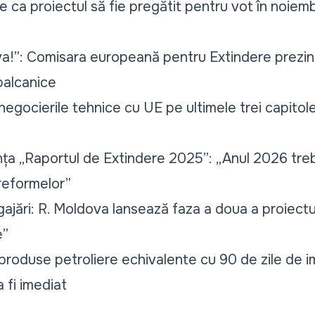
e ca proiectul să fie pregătit pentru vot în noiemb
ova!”: Comisara europeană pentru Extindere prezi
balcanice
egocierile tehnice cu UE pe ultimele trei capitol
nța „Raportul de Extindere 2025”: „Anul 2026 treb
 reformelor”
jări: R. Moldova lansează faza a doua a proiectu
e”
 produse petroliere echivalente cu 90 de zile de i
 fi imediat