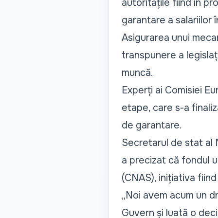
autoritățile fiind în 
garantare a salariilor 
Asigurarea unui mecan
transpunere a legislaț
muncă.
Experți ai Comisiei Eu
etape, care s-a finali
de garantare.
Secretarul de stat al 
a precizat că fondul 
(CNAS), inițiativa fiin
„Noi avem acum un draf
Guvern și luată o deci