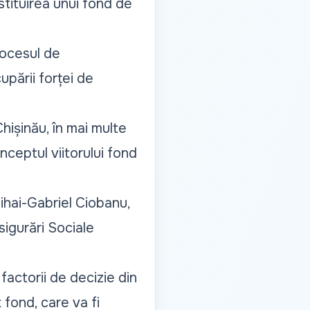
stituirea unui fond de
rocesul de
upării forței de
hișinău, în mai multe
nceptul viitorului fond
Mihai-Gabriel Ciobanu,
igurări Sociale
actorii de decizie din
 fond, care va fi