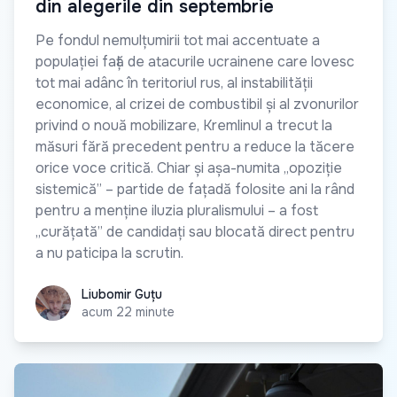
din alegerile din septembrie
Pe fondul nemulțumirii tot mai accentuate a
populației față de atacurile ucrainene care lovesc
tot mai adânc în teritoriul rus, al instabilității
economice, al crizei de combustibil și al zvonurilor
privind o nouă mobilizare, Kremlinul a trecut la
măsuri fără precedent pentru a reduce la tăcere
orice voce critică. Chiar și așa-numita „opoziție
sistemică” – partide de fațadă folosite ani la rând
pentru a menține iluzia pluralismului – a fost
„curățată” de candidați sau blocată direct pentru
a nu paticipa la scrutin.
Liubomir Guțu
Liubomir Guțu
acum 22 minute