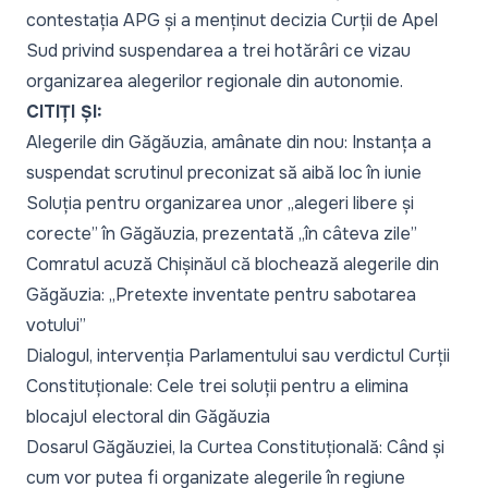
contestația APG și a menținut decizia Curții de Apel
Sud privind suspendarea a trei hotărâri ce vizau
organizarea alegerilor regionale din autonomie.
CITIȚI ȘI:
Alegerile din Găgăuzia, amânate din nou: Instanța a
suspendat scrutinul preconizat să aibă loc în iunie
Soluția pentru organizarea unor „alegeri libere și
corecte” în Găgăuzia, prezentată „în câteva zile”
Comratul acuză Chișinăul că blochează alegerile din
Găgăuzia: „Pretexte inventate pentru sabotarea
votului”
Dialogul, intervenția Parlamentului sau verdictul Curții
Constituționale: Cele trei soluții pentru a elimina
blocajul electoral din Găgăuzia
Dosarul Găgăuziei, la Curtea Constituțională: Când și
cum vor putea fi organizate alegerile în regiune