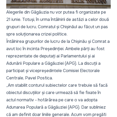
Alegerile din Găgăuzia nu vor putea fi organizate pe
21 iunie. Totuși, în urma întâlnirii de astăzi a celor două
grupuri de lucru, Comratul și Chișinăul au făcut un pas
spre soluționarea crizei politice.
Întâlnirea grupurilor de lucru de la Chișinău și Comrat a
avut loc în incinta Președinției. Ambele părți au fost
reprezentate de deputați ai Parlamentului și ai
Adunării Populare a Găgăuziei (APG). La discuții a
participat și vicepreședintele Comisiei Electorale
Centrale, Pavel Postica.
„Am stabilit conturul subiectelor care trebuie să facă
obiectul discuțiilor și care urmează să fie fixate în
actul normativ - hotărârea pe care o va adopta
Adunarea Populară a Găgăuziei (APG). Dar subliniez
că am definit doar liniile generale. Acum vom pregăti