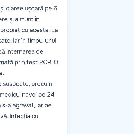
 și diaree ușoară pe 6
re și a murit în
apropiat cu acesta. Ea
te, iar în timpul unui
pă internarea de
irmată prin test PCR. O
e.
me suspecte, precum
e medicul navei pe 24
a s-a agravat, iar pe
vă. Infecția cu