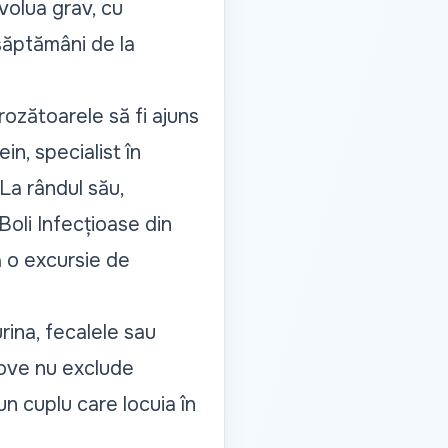
volua grav, cu
săptămâni de la
rozătoarele să fi ajuns
in, specialist în
La rândul său,
Boli Infecțioase din
ă o excursie de
rina, fecalele sau
hove nu exclude
un cuplu care locuia în