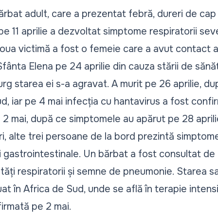
ărbat adult, care a prezentat febră, dureri de cap
pe 11 aprilie a dezvoltat simptome respiratorii seve
 doua victimă a fost o femeie care a avut contact 
fânta Elena pe 24 aprilie din cauza stării de sănăta
g starea ei s-a agravat. A murit pe 26 aprilie, du
ud, iar pe 4 mai infecția cu hantavirus a fost conf
e 2 mai, după ce simptomele au apărut pe 28 aprili
i, alte trei persoane de la bord prezintă simpto
i gastrointestinale. Un bărbat a fost consultat d
ultăți respiratorii și semne de pneumonie. Starea s
at în Africa de Sud, unde se află în terapie intensi
firmată pe 2 mai.