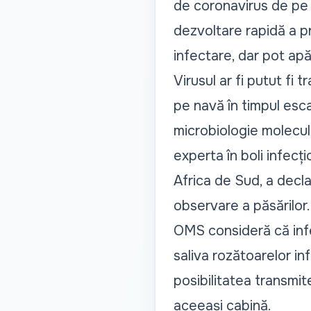
de coronavirus de pe 
dezvoltare rapidă a 
infectare, dar pot ap
Virusul ar fi putut fi 
pe navă în timpul esca
microbiologie molecul
experta în boli infecți
Africa de Sud, a decl
observare a păsărilor.
OMS consideră că infec
saliva rozătoarelor i
posibilitatea transmite
aceeași cabină.