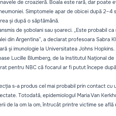
navele de croazieră. Boala este rară, dar poate e
pneumoniei. Simptomele apar de obicei după 2–4 
ărea și după o săptămână.
transmis de șobolani sau șoareci.
„Este probabil ca 
lei din Argentina”
, a declarat profesoara Sabra Kle
ară și imunologie la Universitatea Johns Hopkins. 
oase Lucille Blumberg, de la Institutul Național de 
arat pentru NBC că focarul ar fi putut începe dup
ția s-a produs cel mai probabil prin contact cu u
nfectate. Totodată, epidemiologul Maria Van Kerk
rii de la om la om, întrucât printre victime se află 