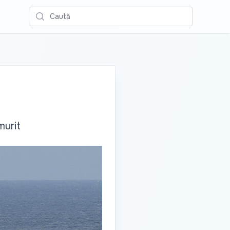
Caută
murit