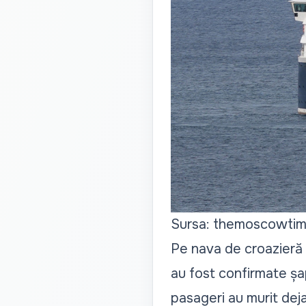
Sursa: themoscowti
Pe nava de croazieră
au fost confirmate șap
pasageri au murit dej