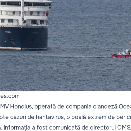
mes.com
 MV Hondius, operată de compania olandeză Oce
te cazuri de hantavirus, o boală extrem de pericul
a. Informația a fost comunicată de directorul O