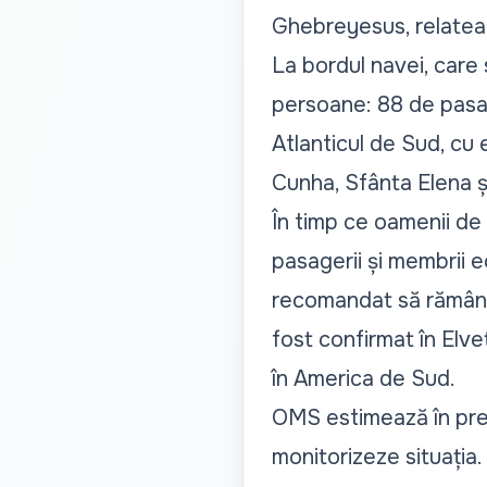
Ghebreyesus, relatea
La bordul navei, care
persoane: 88 de pasage
Atlanticul de Sud, cu 
Cunha, Sfânta Elena ș
În timp ce oamenii de ș
pasagerii și membrii ec
recomandat să rămână 
fost confirmat în Elveț
în America de Sud.
OMS estimează în prez
monitorizeze situația