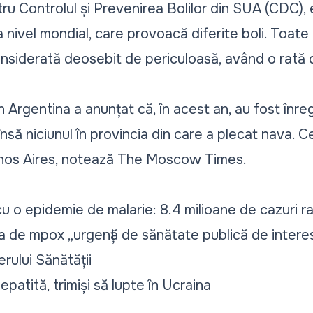
tru Controlul și Prevenirea Bolilor din SUA (CDC)
a nivel mondial, care provoacă diferite boli. Toate 
nsiderată deosebit de periculoasă, având o rată 
in Argentina a anunțat că, în acest an, au fost înre
însă niciunul în provincia din care a plecat nava. 
enos Aires, notează The Moscow Times.
u o epidemie de malarie: 8.4 milioane de cazuri r
de mpox „urgență de sănătate publică de interes 
rului Sănătății
hepatită, trimiși să lupte în Ucraina