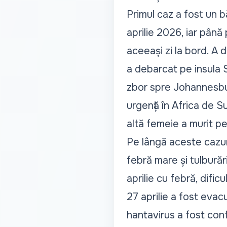
Primul caz a fost un b
aprilie 2026, iar până 
aceeași zi la bord. A
a debarcat pe insula S
zbor spre Johannesbur
urgență în Africa de S
altă femeie a murit p
Pe lângă aceste cazur
febră mare și tulburăr
aprilie cu febră, dific
27 aprilie a fost evacu
hantavirus a fost con