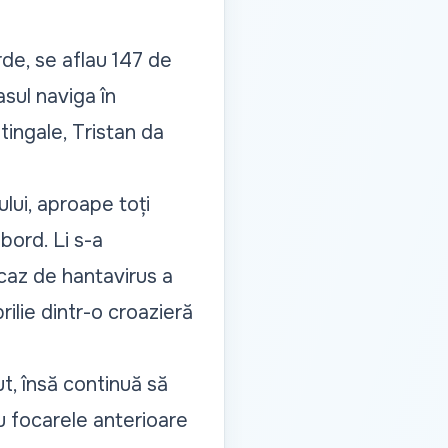
de, se aflau 147 de
asul naviga în
tingale, Tristan da
ului, aproape toți
 bord. Li s-a
caz de hantavirus a
prilie dintr-o croazieră
t, însă continuă să
u focarele anterioare