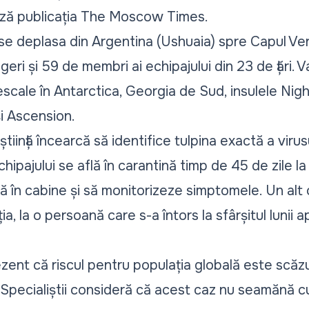
ză publicația
The Moscow Times
.
 se deplasa din Argentina (Ushuaia) spre Capul Ver
ri și 59 de membri ai echipajului din 23 de țări. V
escale în Antarctica, Georgia de Sud, insulele Nigh
i Ascension.
tiință încearcă să identifice tulpina exactă a virus
hipajului se află în carantină timp de 45 de zile la
în cabine și să monitorizeze simptomele. Un alt 
ia, la o persoană care s-a întors la sfârșitul lunii a
ent că riscul pentru populația globală este scăzu
. Specialiștii consideră că acest caz nu seamănă c