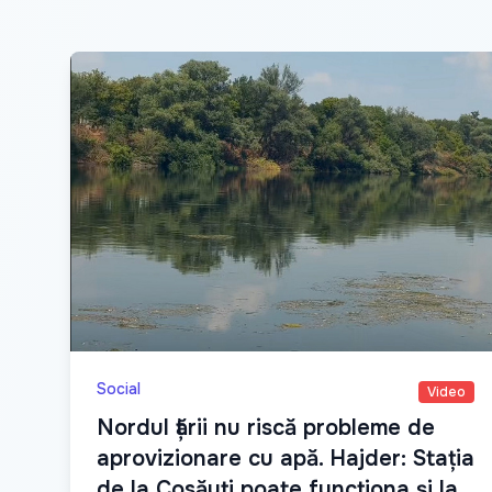
Social
Video
Nordul țării nu riscă probleme de
aprovizionare cu apă. Hajder: Stația
de la Cosăuți poate funcționa și la