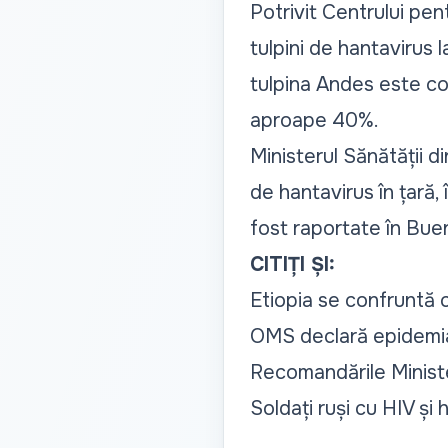
Potrivit Centrului pen
tulpini de hantavirus l
tulpina Andes este co
aproape 40%.
Ministerul Sănătății d
de hantavirus în țară, 
fost raportate în Bu
CITIȚI ȘI:
Etiopia se confruntă c
OMS declară epidemia 
Recomandările Ministe
Soldați ruși cu HIV și 