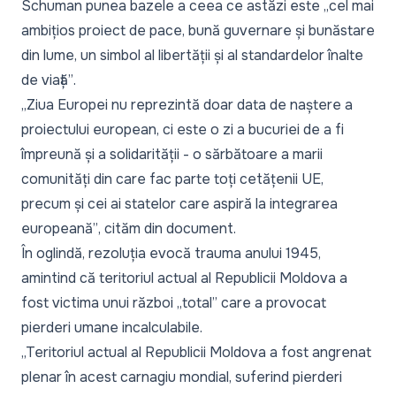
Schuman punea bazele a ceea ce astăzi este „
cel mai
ambițios proiect de pace, bună guvernare și bunăstare
din lume, un simbol al libertății și al standardelor înalte
de viață”
.
„
Ziua Europei nu reprezintă doar data de naștere a
proiectului european, ci este o zi a bucuriei de a fi
împreună și a solidarității - o sărbătoare a marii
comunități din care fac parte toți cetățenii UE,
precum și cei ai statelor care aspiră la integrarea
europeană”
, cităm din document.
În oglindă, rezoluția evocă trauma anului 1945,
amintind că teritoriul actual al Republicii Moldova a
fost victima unui război „
total
” care a provocat
pierderi umane incalculabile.
„Teritoriul actual al Republicii Moldova a fost angrenat
plenar în acest carnagiu mondial, suferind pierderi