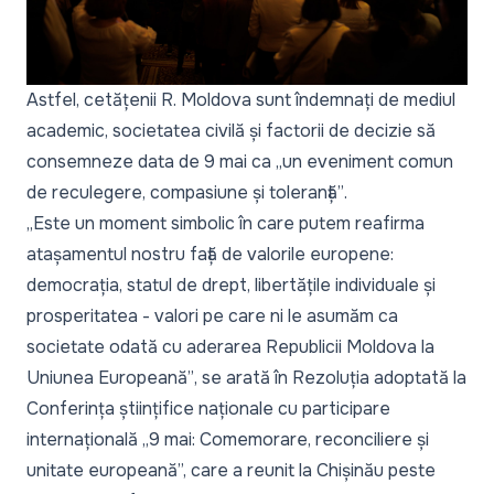
Astfel, cetățenii R. Moldova sunt îndemnați de mediul
academic, societatea civilă și factorii de decizie să
consemneze data de 9 mai ca „
un eveniment comun
de reculegere, compasiune și toleranță”
.
„
Este un moment simbolic în care putem reafirma
atașamentul nostru față de valorile europene:
democrația, statul de drept, libertățile individuale și
prosperitatea - valori pe care ni le asumăm ca
societate odată cu aderarea Republicii Moldova la
Uniunea Europeană”
, se arată în Rezoluția adoptată la
Conferința științifice naționale cu participare
internațională
„
9 mai: Comemorare, reconciliere și
unitate europeană
”
, care a reunit la Chișinău peste