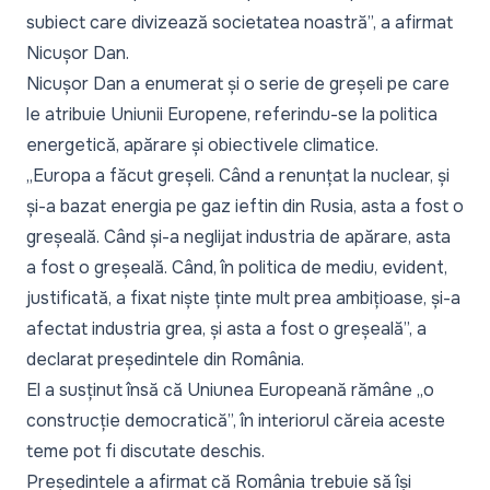
subiect care divizează societatea noastră”,
a afirmat
Nicușor Dan.
Nicușor Dan a enumerat și o serie de greșeli pe care
le atribuie Uniunii Europene, referindu-se la politica
energetică, apărare și obiectivele climatice.
„Europa a făcut greșeli. Când a renunțat la nuclear, și
și-a bazat energia pe gaz ieftin din Rusia, asta a fost o
greșeală. Când și-a neglijat industria de apărare, asta
a fost o greșeală. Când, în politica de mediu, evident,
justificată, a fixat niște ținte mult prea ambițioase, și-a
afectat industria grea, și asta a fost o greșeală”,
a
declarat președintele din România.
El a susținut însă că Uniunea Europeană rămâne
„o
construcție democratică
”, în interiorul căreia aceste
teme pot fi discutate deschis.
Președintele a afirmat că România trebuie să își