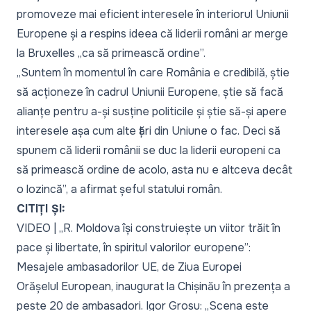
promoveze mai eficient interesele în interiorul Uniunii
Europene și a respins ideea că liderii români ar merge
la Bruxelles „
ca să primească ordine
”.
„Suntem în momentul în care România e credibilă, știe
să acționeze în cadrul Uniunii Europene, știe să facă
alianțe pentru a-și susține politicile și știe să-și apere
interesele așa cum alte țări din Uniune o fac. Deci să
spunem că liderii românii se duc la liderii europeni ca
să primească ordine de acolo, asta nu e altceva decât
o lozincă”,
a afirmat șeful statului român.
CITIȚI ȘI:
VIDEO | „R. Moldova își construiește un viitor trăit în
pace și libertate, în spiritul valorilor europene”:
Mesajele ambasadorilor UE, de Ziua Europei
Orășelul European, inaugurat la Chișinău în prezența a
peste 20 de ambasadori. Igor Grosu: „Scena este