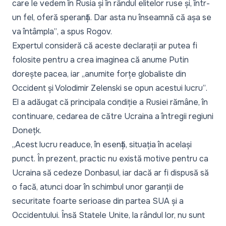
care le vedem în Rusia și în rândul elitelor ruse și, într-
un fel, oferă speranță. Dar asta nu înseamnă că așa se
va întâmpla”
, a spus Rogov.
Expertul consideră că aceste declarații ar putea fi
folosite pentru a crea imaginea că anume Putin
dorește pacea, iar
„anumite forțe globaliste din
Occident și Volodimir Zelenski se opun acestui lucru”
.
El a adăugat că principala condiție a Rusiei rămâne, în
continuare, cedarea de către Ucraina a întregii regiuni
Donețk.
„Acest lucru readuce, în esență, situația în același
punct. În prezent, practic nu există motive pentru ca
Ucraina să cedeze Donbasul, iar dacă ar fi dispusă să
o facă, atunci doar în schimbul unor garanții de
securitate foarte serioase din partea SUA și a
Occidentului. Însă Statele Unite, la rândul lor, nu sunt