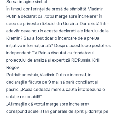
Sursa: imagine simbol
În timpul conferinței de presă de sâmbătă, Vladimir
Putin a declarat că
„totul merge spre încheiere”
în
ceea ce privește războiul din Ucraina. Dar există într-
adevăr ceva nou în aceste declarații ale liderului de la
Kremlin? Sau a fost doar o încercare de a prelua
inițiativa informațională? Despre acest lucru postul rus
independent
TV Rain
a discutat cu fondatorul
proiectului de analiză și expertiză RE:Russia, Kirill
Rogov.
Potrivit acestuia, Vladimir Putin a încercat, în
declarațiile făcute pe 9 mai, să pară conciliant și
pașnic:
„Rusia cedează mereu, caută întotdeauna o
soluție rezonabilă”
.
„Afirmațiile că «totul merge spre încheiere»
corespund acelei stări generale de spirit și dorințe pe