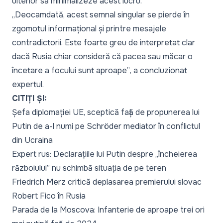
ulterior să minimalizeze acest lucru.
„Deocamdată, acest semnal singular se pierde în
zgomotul informațional și printre mesajele
contradictorii. Este foarte greu de interpretat clar
dacă Rusia chiar consideră că pacea sau măcar o
încetare a focului sunt aproape”
, a concluzionat
expertul.
CITIȚI ȘI:
Șefa diplomației UE, sceptică față de propunerea lui
Putin de a-l numi pe Schröder mediator în conflictul
din Ucraina
Expert rus: Declarațiile lui Putin despre „încheierea
războiului” nu schimbă situația de pe teren
Friedrich Merz critică deplasarea premierului slovac
Robert Fico în Rusia
Parada de la Moscova: Infanterie de aproape trei ori