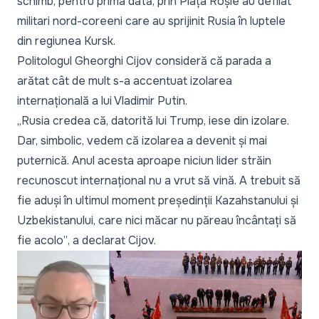
schimb, pentru prima dată, prin Piața Roșie au defilat
militari nord-coreeni care au sprijinit Rusia în luptele
din regiunea Kursk.
Politologul Gheorghi Cijov consideră că parada a
arătat cât de mult s-a accentuat izolarea
internațională a lui Vladimir Putin.
„Rusia credea că, datorită lui Trump, iese din izolare.
Dar, simbolic, vedem că izolarea a devenit și mai
puternică. Anul acesta aproape niciun lider străin
recunoscut internațional nu a vrut să vină. A trebuit să
fie aduși în ultimul moment președinții Kazahstanului și
Uzbekistanului, care nici măcar nu păreau încântați să
fie acolo”
, a declarat Cijov.