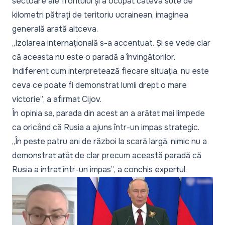
sectoare ale frontului și a ocupat câteva sute de
kilometri pătrați de teritoriu ucrainean, imaginea
generală arată altceva.
„Izolarea internațională s-a accentuat. Și se vede clar
că aceasta nu este o paradă a învingătorilor.
Indiferent cum interpretează fiecare situația, nu este
ceva ce poate fi demonstrat lumii drept o mare
victorie”
, a afirmat Cijov.
În opinia sa, parada din acest an a arătat mai limpede
ca oricând că Rusia a ajuns într-un impas strategic.
„În peste patru ani de război la scară largă, nimic nu a
demonstrat atât de clar precum această paradă că
Rusia a intrat într-un impas”
, a conchis expertul.