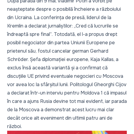
După parada din 9 mai, Vladimir Putin a vorbit pe
neașteptate despre o posibilă încheiere a războiului
din Ucraina. La conferința de presă, liderul de la
Kremlin a declarat jurnaliștilor:
„Cred că lucrurile se
îndreaptă spre final”
. Totodată, el l-a propus drept
posibil negociator din partea Uniunii Europene pe
prietenul său, fostul cancelar german Gerhard
Schröder. Șefa diplomației europene, Kaja Kallas, a
exclus însă această variantă și a confirmat că
discuțiile UE privind eventuale negocieri cu Moscova
vor avea loc la sfârșitul lunii. Politologul Gheorghi Cijov
a declarat într-un interviu pentru Moldova 1 că impasul
în care a ajuns Rusia devine tot mai evident, iar parada
de la Moscova a demonstrat acest lucru mai clar
decât orice alt eveniment din ultimii patru ani de
război.