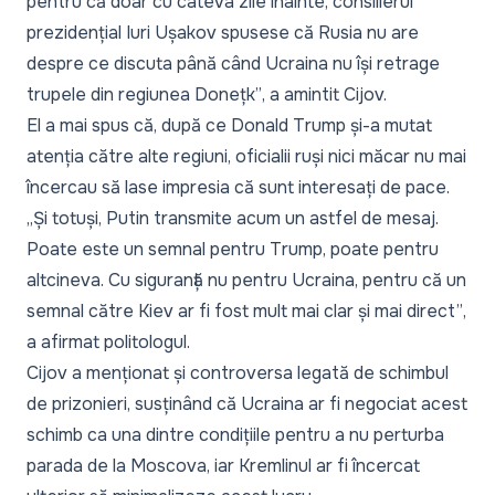
pentru că doar cu câteva zile înainte, consilierul
prezidențial Iuri Ușakov spusese că Rusia nu are
despre ce discuta până când Ucraina nu își retrage
trupele din regiunea Donețk”
, a amintit Cijov.
El a mai spus că, după ce Donald Trump și-a mutat
atenția către alte regiuni, oficialii ruși nici măcar nu mai
încercau să lase impresia că sunt interesați de pace.
„Și totuși, Putin transmite acum un astfel de mesaj.
Poate este un semnal pentru Trump, poate pentru
altcineva. Cu siguranță nu pentru Ucraina, pentru că un
semnal către Kiev ar fi fost mult mai clar și mai direct”
,
a afirmat politologul.
Cijov a menționat și controversa legată de schimbul
de prizonieri, susținând că Ucraina ar fi negociat acest
schimb ca una dintre condițiile pentru a nu perturba
parada de la Moscova, iar Kremlinul ar fi încercat