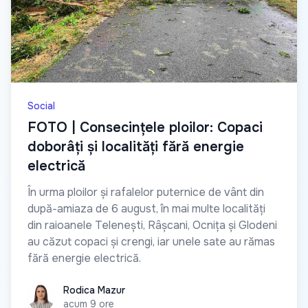
Social
FOTO | Consecințele ploilor: Copaci
doborâți și localități fără energie
electrică
În urma ploilor și rafalelor puternice de vânt din
după-amiaza de 6 august, în mai multe localități
din raioanele Telenești, Râșcani, Ocnița și Glodeni
au căzut copaci și crengi, iar unele sate au rămas
fără energie electrică.
Rodica Mazur
Rodica Mazur
acum 9 ore