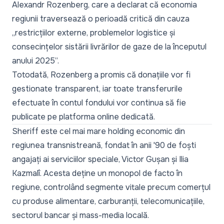
Alexandr Rozenberg, care a declarat că economia
regiunii traversează o perioadă critică din cauza
„
restricțiilor externe, problemelor logistice și
consecințelor sistării livrărilor de gaze de la începutul
anului 2025”.
Totodată, Rozenberg a promis că donațiile vor fi
gestionate transparent, iar toate transferurile
efectuate în contul fondului vor continua să fie
publicate pe platforma online dedicată.
Sheriff este cel mai mare holding economic din
regiunea transnistreană, fondat în anii '90 de foști
angajați ai serviciilor speciale, Victor Gușan și Ilia
Kazmalî. Acesta deține un monopol de facto în
regiune, controlând segmente vitale precum comerțul
cu produse alimentare, carburanții, telecomunicațiile,
sectorul bancar și mass-media locală.