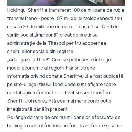
Holdingul Sheriff a transferat 100 de milioane de
ruble
transnistrene - peste 107 mii de lei moldovenești sau
circa 5.33 de milioane de euro - în așa-zisul fond de
sprijin social „
Împreună
”, creat de pretinsa
administrație de la Tiraspol pentru acoperirea
cheltuielilor sociale din regiune.
„Adio, gaze ieftine!”: Cum se prăbușește întregul
model economic al regiunii transnistrene
Informația privind donația Sheriff-ului a fost publicată
pe site-ul așa-zisului fond, unde sunt afișate toate
contribuțiile efectuate. Potrivit sursei, transferul
Sheriff-ului reprezintă cea mai mare contribuție
înregistrată până în prezent.
Pe lângă donația de ordinul milioanelor efectuată de
holding, în contul
fondului
au fost transferate și sume