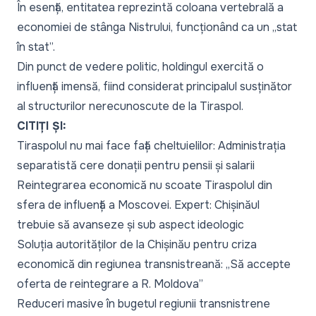
În esență, entitatea reprezintă coloana vertebrală a
economiei de stânga Nistrului, funcționând ca un
„stat
în stat
”.
Din punct de vedere politic, holdingul exercită o
influență imensă, fiind considerat principalul susținător
al structurilor nerecunoscute de la Tiraspol.
CITIȚI ȘI:
Tiraspolul nu mai face față cheltuielilor: Administrația
separatistă cere donații pentru pensii și salarii
Reintegrarea economică nu scoate Tiraspolul din
sfera de influență a Moscovei. Expert: Chișinăul
trebuie să avanseze și sub aspect ideologic
Soluția autorităților de la Chișinău pentru criza
economică din regiunea transnistreană: „Să accepte
oferta de reintegrare a R. Moldova”
Reduceri masive în bugetul regiunii transnistrene