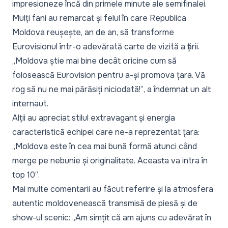
impresioneze încă din primele minute ale semifinalei.
Mulți fani au remarcat și felul în care Republica
Moldova reușește, an de an, să transforme
Eurovisionul într-o adevărată carte de vizită a țării.
„Moldova știe mai bine decât oricine cum să
folosească Eurovision pentru a-și promova țara. Vă
rog să nu ne mai părăsiți niciodată!”
, a îndemnat un alt
internaut.
Alții au apreciat stilul extravagant și energia
caracteristică echipei care ne-a reprezentat țara:
„Moldova este în cea mai bună formă atunci când
merge pe nebunie și originalitate. Aceasta va intra în
top 10”
.
Mai multe comentarii au făcut referire și la atmosfera
autentic moldovenească transmisă de piesă și de
show-ul scenic:
„Am simțit că am ajuns cu adevărat în