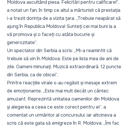
Moldova ascultând piesa. Felicitări pentru calificare!”
,
a notat un fan, în timp ce altul a mărturisit că prestația
i-a trezit dorința de a vizita țara:
„Trebuie neapărat să
ajung în Republica Moldova! Sunteți cei mai buni la a
vă promova și o faceți cu atâta bucurie și
generozitate”
.
Un spectator din Serbia a scris:
„Mi-a reamintit că
trebuie să vin în Moldova. Este pe lista mea de ani de
zile. Oameni minunați. Muzică extraordinară. 12 puncte
din Serbia, ca de obicei”
.
Printre reacțiile virale s-au regăsit și mesaje extrem
de emoționante.
„Este mai mult decât un cântec
amuzant. Reprezintă unitatea oamenilor din Moldova
și alegerea a ceea ce este corect pentru ei”
, a
comentat un urmăritor al concursului, iar altcineva a
scris că este gata să emigreze în R. Moldova:
„Îmi fac