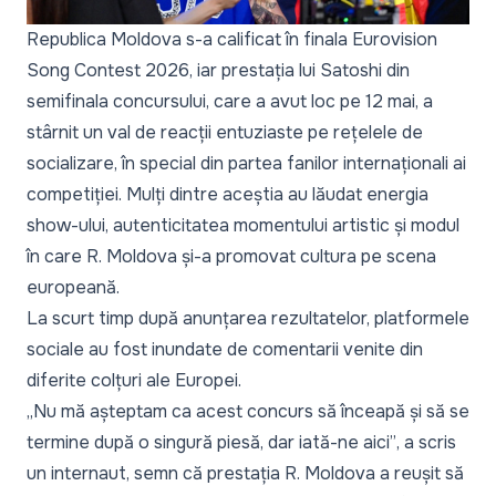
Republica Moldova s-a calificat în finala Eurovision
Song Contest 2026, iar prestația lui Satoshi din
semifinala concursului, care a avut loc pe 12 mai, a
stârnit un val de reacții entuziaste pe rețelele de
socializare, în special din partea fanilor internaționali ai
competiției. Mulți dintre aceștia au lăudat energia
show-ului, autenticitatea momentului artistic și modul
în care R. Moldova și-a promovat cultura pe scena
europeană.
La scurt timp după anunțarea rezultatelor, platformele
sociale au fost inundate de comentarii venite din
diferite colțuri ale Europei.
„Nu mă așteptam ca acest concurs să înceapă și să se
termine după o singură piesă, dar iată-ne aici”
, a scris
un internaut, semn că prestația R. Moldova a reușit să