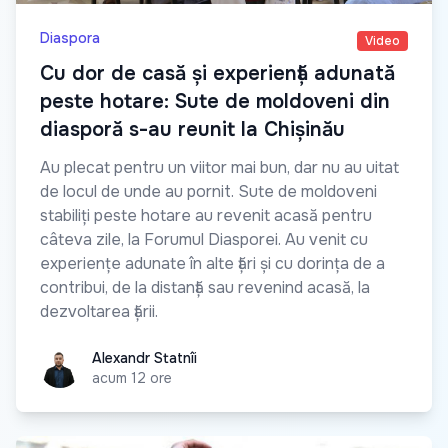
Diaspora
Video
Cu dor de casă și experiență adunată
peste hotare: Sute de moldoveni din
diasporă s-au reunit la Chișinău
Au plecat pentru un viitor mai bun, dar nu au uitat
de locul de unde au pornit. Sute de moldoveni
stabiliți peste hotare au revenit acasă pentru
câteva zile, la Forumul Diasporei. Au venit cu
experiențe adunate în alte țări și cu dorința de a
contribui, de la distanță sau revenind acasă, la
dezvoltarea țării.
Alexandr Statnîi
Alexandr Statnîi
acum 12 ore