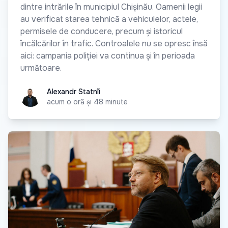
dintre intrările în municipiul Chișinău. Oamenii legii
au verificat starea tehnică a vehiculelor, actele,
permisele de conducere, precum și istoricul
încălcărilor în trafic. Controalele nu se opresc însă
aici: campania poliției va continua și în perioada
următoare.
Alexandr Statnîi
Alexandr Statnîi
acum o oră și 48 minute