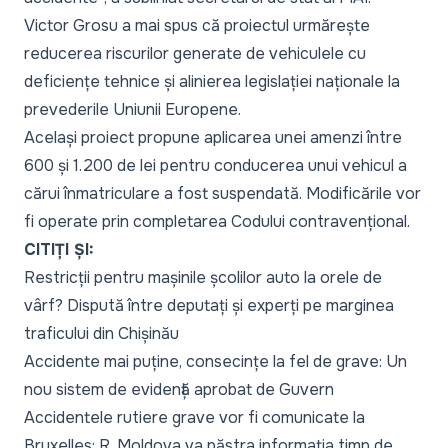
Victor Grosu a mai spus că proiectul urmărește
reducerea riscurilor generate de vehiculele cu
deficiențe tehnice și alinierea legislației naționale la
prevederile Uniunii Europene.
Același proiect propune aplicarea unei amenzi între
600 și 1.200 de lei pentru conducerea unui vehicul a
cărui înmatriculare a fost suspendată. Modificările vor
fi operate prin completarea Codului contravențional.
CITIȚI ȘI:
Restricții pentru mașinile școlilor auto la orele de
vârf? Dispută între deputați și experți pe marginea
traficului din Chișinău
Accidente mai puține, consecințe la fel de grave: Un
nou sistem de evidență aprobat de Guvern
Accidentele rutiere grave vor fi comunicate la
Bruxelles: R. Moldova va păstra informația timp de