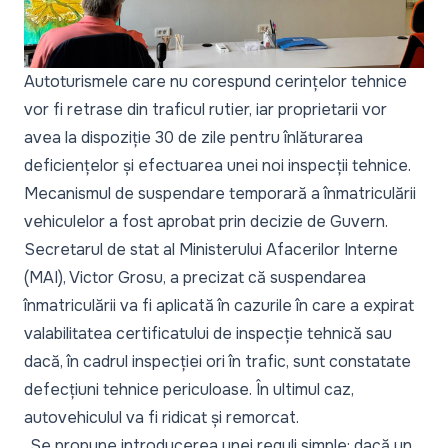
Autoturismele care nu corespund cerințelor tehnice
vor fi retrase din traficul rutier, iar proprietarii vor
avea la dispoziție 30 de zile pentru înlăturarea
deficiențelor și efectuarea unei noi inspecții tehnice.
Mecanismul de suspendare temporară a înmatriculării
vehiculelor a fost aprobat prin decizie de Guvern.
Secretarul de stat al Ministerului Afacerilor Interne
(MAI), Victor Grosu, a precizat că suspendarea
înmatriculării va fi aplicată în cazurile în care a expirat
valabilitatea certificatului de inspecție tehnică sau
dacă, în cadrul inspecției ori în trafic, sunt constatate
defecțiuni tehnice periculoase. În ultimul caz,
autovehiculul va fi ridicat și remorcat.
„Se propune introducerea unei reguli simple: dacă un