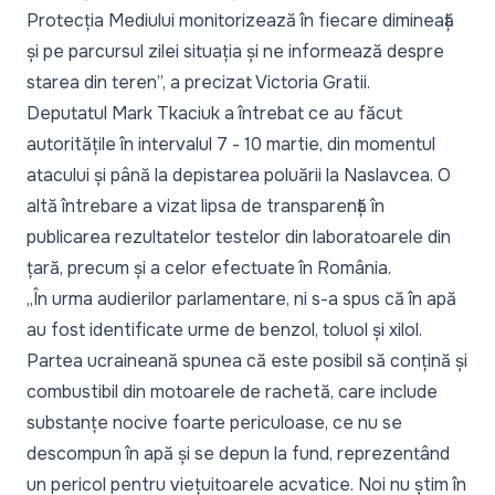
Protecția Mediului monitorizează în fiecare dimineață
și pe parcursul zilei situația și ne informează despre
starea din teren
”, a precizat Victoria Gratii.
Deputatul Mark Tkaciuk a întrebat ce au făcut
autoritățile în intervalul 7 - 10 martie, din momentul
atacului și până la depistarea poluării la Naslavcea. O
altă întrebare a vizat lipsa de transparență în
publicarea rezultatelor testelor din laboratoarele din
țară, precum și a celor efectuate în România.
„
În urma audierilor parlamentare, ni s-a spus că în apă
au fost identificate urme de benzol, toluol și xilol.
Partea ucraineană spunea că este posibil să conțină și
combustibil din motoarele de rachetă, care include
substanțe nocive foarte periculoase, ce nu se
descompun în apă și se depun la fund, reprezentând
un pericol pentru viețuitoarele acvatice. Noi nu știm în