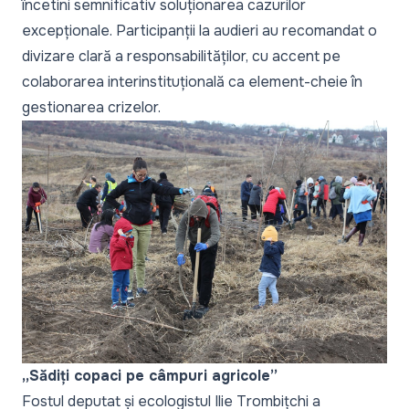
încetini semnificativ soluționarea cazurilor
excepționale. Participanții la audieri au recomandat o
divizare clară a responsabilităților, cu accent pe
colaborarea interinstituțională ca element-cheie în
gestionarea crizelor.
„Sădiți copaci pe câmpuri agricole”
Fostul deputat și ecologistul Ilie Trombițchi a