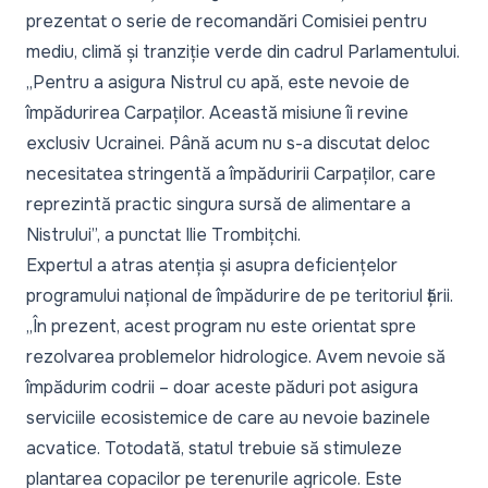
prezentat o serie de recomandări Comisiei pentru
mediu, climă și tranziție verde din cadrul Parlamentului.
„
Pentru a asigura Nistrul cu apă, este nevoie de
împădurirea Carpaților. Această misiune îi revine
exclusiv Ucrainei. Până acum nu s-a discutat deloc
necesitatea stringentă a împăduririi Carpaților, care
reprezintă practic singura sursă de alimentare a
Nistrului
”, a punctat Ilie Trombițchi.
Expertul a atras atenția și asupra deficiențelor
programului național de împădurire de pe teritoriul țării.
„
În prezent, acest program nu este orientat spre
rezolvarea problemelor hidrologice. Avem nevoie să
împădurim codrii – doar aceste păduri pot asigura
serviciile ecosistemice de care au nevoie bazinele
acvatice. Totodată, statul trebuie să stimuleze
plantarea copacilor pe terenurile agricole. Este