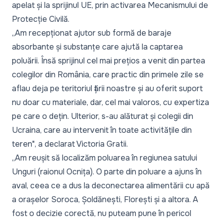
apelat și la sprijinul UE, prin activarea Mecanismului de
Protecție Civilă.
„
Am recepționat ajutor sub formă de baraje
absorbante și substanțe care ajută la captarea
poluării. Însă sprijinul cel mai prețios a venit din partea
colegilor din România, care practic din primele zile se
aflau deja pe teritoriul țării noastre și au oferit suport
nu doar cu materiale, dar, cel mai valoros, cu expertiza
pe care o dețin. Ulterior, s-au alăturat și colegii din
Ucraina, care au intervenit în toate activitățile din
teren
", a declarat Victoria Gratii.
„
Am reușit să localizăm poluarea în regiunea satului
Unguri (raionul Ocnița). O parte din poluare a ajuns în
aval, ceea ce a dus la deconectarea alimentării cu apă
a orașelor Soroca, Șoldănești, Florești și a altora. A
fost o decizie corectă, nu puteam pune în pericol