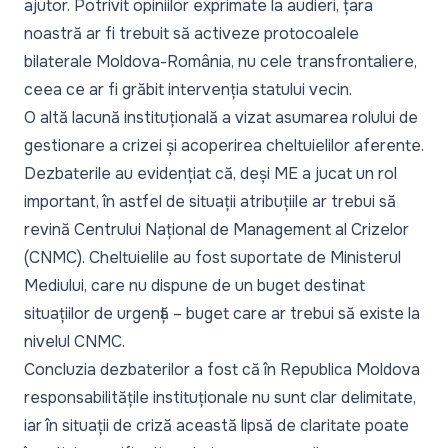
ajutor. Potrivit opiniilor exprimate la audieri, țara
noastră ar fi trebuit să activeze protocoalele
bilaterale Moldova-România, nu cele transfrontaliere,
ceea ce ar fi grăbit intervenția statului vecin.
O altă lacună instituțională a vizat asumarea rolului de
gestionare a crizei și acoperirea cheltuielilor aferente.
Dezbaterile au evidențiat că, deși ME a jucat un rol
important, în astfel de situații atribuțiile ar trebui să
revină Centrului Național de Management al Crizelor
(CNMC). Cheltuielile au fost suportate de Ministerul
Mediului, care nu dispune de un buget destinat
situațiilor de urgență – buget care ar trebui să existe la
nivelul CNMC.
Concluzia dezbaterilor a fost că în Republica Moldova
responsabilitățile instituționale nu sunt clar delimitate,
iar în situații de criză această lipsă de claritate poate