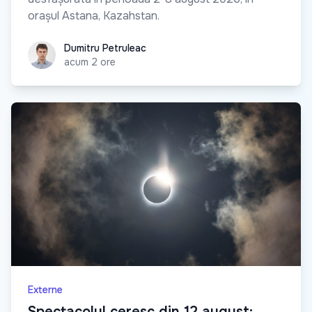
orașul Astana, Kazahstan.
Dumitru Petruleac
Dumitru Petruleac
acum 2 ore
Externe
Spectacolul ceresc din 12 august: