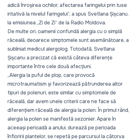
adică înroșirea ochilor, afectarea faringelui prin tuse
iritativă la nivelul faringelui”,
a spus Svetlana Șișcanu,
la emisiunea
„Zi de Zi”
de la Radio Moldova.
De multe ori, oamenii confundă alergia cu o simplă
răceală, deoarece simptomele sunt asemănătoare, a
subliniat medicul alergolog. Totodată, Svetlana
Șișcanu a precizat că există câteva diferențe
importante între cele două afecțiuni.
„Alergia la puful de plop, care provocă
microtraumatism și favorizează pătrunderea altor
tipuri de polenuri, este similar cu simptomele de
răceală, dar avem unele criterii care ne face să
diferențiem răceală de alergia la polen. În primul rând,
alergia la polen se manifestă sezonier. Apare în
aceeași perioadă a anului, durează pe perioada
înfloririi plantelor, se repetă pe parcursul la câtorva