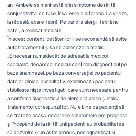
ani. Ambele se manifestă prin simptome de rinită,
conjunctivită, de tuse, însă, este o diferență. La viroze,
la răceală, apare febră. Pe când la alergii, febră nu
este”,
a explicat medicul.
În acest context, cetățenilor li se recomandă să evite
autotratamentul și să se adreseze la medic.
„E necesar numaidecât de adresat la medicul
specialist, deoarece medicul confirmă diagnosticul pe
baza anamnezei, pe baza conversației cu pacientul,
datelor clinice, auscultativ, examinează pacientul,
stabilește niște investigații care sunt necesare pentru
a confirma diagnosticul de alergie la polen și indică
tratamentul corespunzător. Nu e bine ca pacienții să
se trateze acasă, deoarece simptomele pot progresa
și, începând de la rinită, unii pacienți au probabilitatea
să dezvolte și un astm bronșic, nediagnosticat și