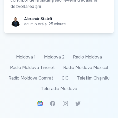
contribui, de la distanță sau revenind acasă, la
dezvoltarea țării.
Alexandr Statnîi
Alexandr Statnîi
acum o oră și 25 minute
Moldova 1
Moldova 2
Radio Moldova
Radio Moldova Tineret
Radio Moldova Muzical
Radio Moldova Comrat
CIC
Telefilm Chișinău
Teleradio Moldova
Google News
Facebook
Instagram
Twitter