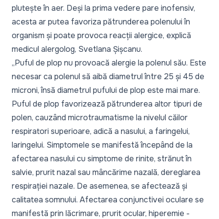
plutește în aer. Deși la prima vedere pare inofensiv,
acesta ar putea favoriza pătrunderea polenului în
organism și poate provoca reacții alergice, explică
medicul alergolog, Svetlana Șișcanu.
„Puful de plop nu provoacă alergie la polenul său. Este
necesar ca polenul să aibă diametrul între 25 și 45 de
microni, însă diametrul pufului de plop este mai mare.
Puful de plop favorizează pătrunderea altor tipuri de
polen, cauzând microtraumatisme la nivelul căilor
respiratori superioare, adică a nasului, a faringelui,
laringelui. Simptomele se manifestă începând de la
afectarea nasului cu simptome de rinite, strănut în
salvie, prurit nazal sau mâncărime nazală, dereglarea
respirației nazale. De asemenea, se afectează și
calitatea somnului. Afectarea conjunctivei oculare se
manifestă prin lăcrimare, prurit ocular, hiperemie -