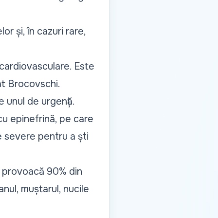
r și, în cazuri rare,
i cardiovasculare. Este
at Brocovschi.
e unul de urgență.
cu epinefrină, pe care
e severe pentru a ști
are provoacă 90% din
anul, muștarul, nucile