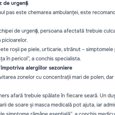
z de urgență
primul pas este chemarea ambulanței, este recomand
chipei de urgență, persoana afectată trebuie culc
 picioarelor.
pete roșii pe piele, urticarie, strănut – simptomele
ța în pericol
”, a conchis specialista.
împotriva alergiilor sezoniere
tarea zonelor cu concentrații mari de polen, dar 
ers afară trebuie spălate în fiecare seară. Un duș
larii de soare și masca medicală pot ajuta, iar adm
le simptome rămâne esențială”
, a conchis medicul