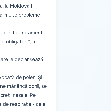
ta, la Moldova 1.
ai multe probleme
bile, fie tratamentul
e obligatorii”
, a
 care le declanșează
vocată de polen. Și
 ne mănâncă ochii, se
creții nazale. Pe
e de respirație - cele