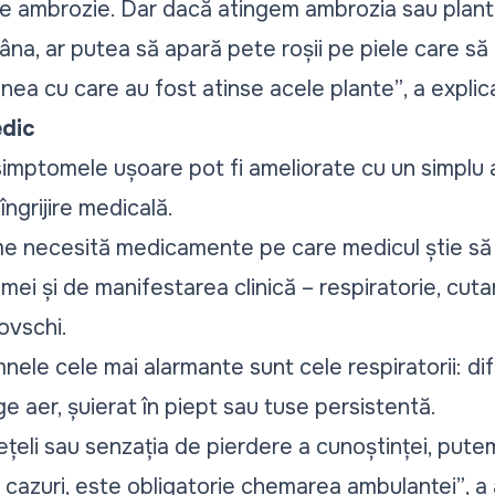
e ambrozie. Dar dacă atingem ambrozia sau plant
âna, ar putea să apară pete roșii pe piele care 
unea cu care au fost atinse acele plante”
, a explic
edic
e simptomele ușoare pot fi ameliorate cu un simplu 
îngrijire medicală.
e necesită medicamente pe care medicul știe să l
ei și de manifestarea clinică – respiratorie, cuta
ovschi.
nele cele mai alarmante sunt cele respiratorii: difi
ge aer, șuierat în piept sau tuse persistentă.
țeli sau senzația de pierdere a cunoștinței, put
de cazuri, este obligatorie chemarea ambulanței”
, a