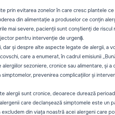
nite prin evitarea zonelor în care cresc plantele ce
uderea din alimentație a produselor ce conțin ale
rile mai severe, pacienții sunt conștienți de riscul r
jector pentru intervenție de urgență.
dar și despre alte aspecte legate de alergii, a v
covschi, care a enumerat, în cadrul emisiunii
„Bun
alergiilor sezoniere, cronice sau alimentare, și a o
imptomelor, prevenirea complicațiilor și intervenț
lte alergii sunt cronice, deoarece durează perioad
 alergenii care declanșează simptomele este un pa
excludem din viața noastră acei alergeni care pot 