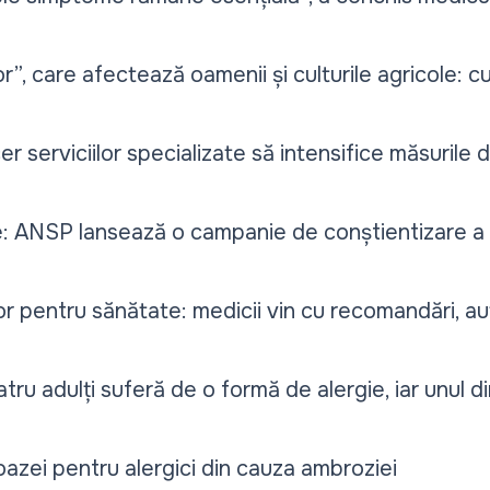
or”, care afectează oamenii și culturile agricole: c
 cer serviciilor specializate să intensifice măsuril
e: ANSP lansează o campanie de conștientizare a 
r pentru sănătate: medicii vin cu recomandări, aut
tru adulți suferă de o formă de alergie, iar unul di
oazei pentru alergici din cauza ambroziei