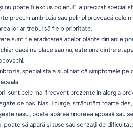
și nu poate fi exclus polenul”
, a precizat specialis
ante precum ambrozia sau pelinul provoacă cele m
area lor ar trebui să fie o prioritate.
 sunt fie eradicarea acelor plante din ariile posi
 chiar dacă ne place sau nu, este una dintre etapel
ocovschi.
mbrozia, specialista a subliniat că simptomele pe
răceala.
rii sunt cele mai frecvent prezente în alergia pro
legate de nas. Nasul curge, strănutăm foarte des,
oșește nasul, poate apărea rinoreea apoasă sau se
, poate să apară și tuse sau senzații de dificultat