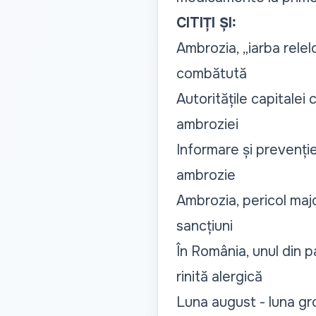
CITIȚI ȘI:
Ambrozia, „iarba relel
combătută
Autoritățile capitalei
ambroziei
Informare și prevenți
ambrozie
Ambrozia, pericol majo
sancțiuni
În România, unul din pa
rinită alergică
Luna august - luna gr