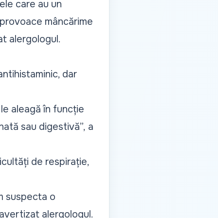
ele care au un
să provoace mâncărime
at alergologul.
antihistaminic, dar
e aleagă în funcție
nată sau digestivă”,
a
cultăți de respirație,
em suspecta o
 avertizat alergologul.