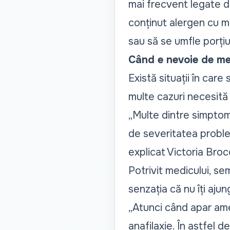
mai frecvent legate d
conținut alergen cu m
sau să se umfle porți
Când e nevoie de m
Există situații în car
multe cazuri necesită 
„Multe dintre simptom
de severitatea problem
explicat Victoria Broc
Potrivit medicului, sem
senzația că nu îți ajun
„
Atunci când apar ame
anafilaxie. În astfel 