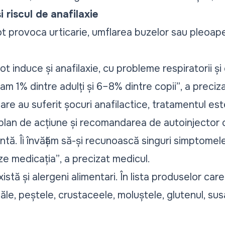
i riscul de anafilaxie
ot provoca urticarie, umflarea buzelor sau pleoapelo
pot induce și anafilaxie, cu probleme respiratorii ș
cam 1% dintre adulți și 6–8% dintre copii”
, a preciz
are au suferit șocuri anafilactice, tratamentul est
 plan de acțiune și recomandarea de autoinjector 
ntă. Îi învățăm să-și recunoască singuri simptomel
eze medicația”
, a precizat medicul.
există și alergeni alimentari. În lista produselor c
uăle, peștele, crustaceele, moluștele, glutenul, sus