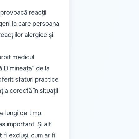
 provoacă reacții
rgeni la care persoana
eacțiilor alergice și
orbit medicul
ă Dimineața”
de la
ferit sfaturi practice
ia corectă în situații
e lungi de timp.
s important. Și alt
fi excluși, cum ar fi