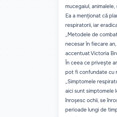
mucegaiul, animalele, 
Ea a menționat că pl
respiratorii, iar eradic
„Metodele de combatere
necesar în fiecare an,
accentuat Victoria Br
În ceea ce privește a
pot fi confundate cu 
„Simptomele respirato
aici sunt simptomele 
înroșesc ochii, se înr
perioade lungi de timp