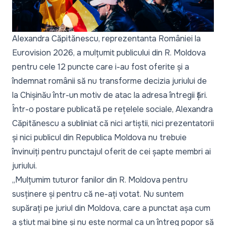
Alexandra Căpitănescu, reprezentanta României la
Eurovision 2026, a mulțumit publicului din R. Moldova
pentru cele 12 puncte care i-au fost oferite și a
îndemnat românii să nu transforme
decizia
juriului de
la Chișinău într-un motiv de atac la adresa întregii țări.
Într-o postare publicată pe rețelele sociale, Alexandra
Căpitănescu a subliniat că nici artiștii, nici prezentatorii
și nici publicul din Republica Moldova nu trebuie
învinuiți pentru punctajul oferit de cei șapte membri ai
juriului.
„Mulțumim tuturor fanilor din R. Moldova pentru
susținere și pentru că ne-ați votat. Nu suntem
supărați pe juriul din Moldova, care a punctat așa cum
a știut mai bine și nu este normal ca un întreg popor să