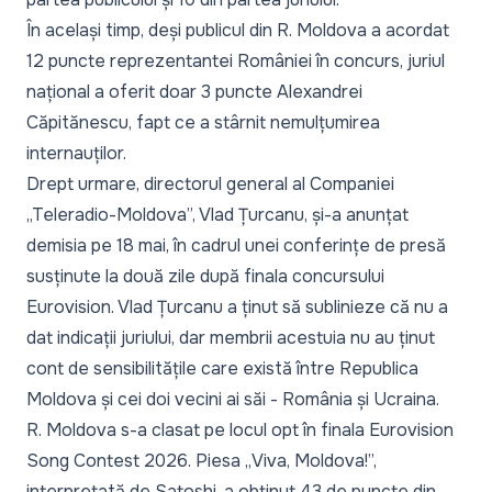
În același timp, deși publicul din R. Moldova a acordat
12 puncte reprezentantei României în concurs, juriul
național a oferit doar 3 puncte Alexandrei
Căpitănescu, fapt ce a stârnit nemulțumirea
internauților.
Drept urmare, directorul general al Companiei
„Teleradio-Moldova”, Vlad Țurcanu,
și-a anunțat
demisia
pe 18 mai, în cadrul unei conferințe de presă
susținute la două zile după finala concursului
Eurovision. Vlad Țurcanu a ținut să sublinieze că nu a
dat indicații juriului, dar membrii acestuia nu au ținut
cont de sensibilitățile care există între Republica
Moldova și cei doi vecini ai săi - România și Ucraina.
R. Moldova s-a clasat pe locul opt în finala Eurovision
Song Contest 2026. Piesa „
Viva, Moldova!
”,
interpretată de Satoshi, a obținut 43 de puncte din