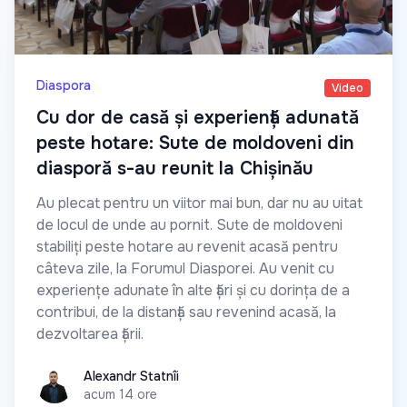
Diaspora
Video
Cu dor de casă și experiență adunată
peste hotare: Sute de moldoveni din
diasporă s-au reunit la Chișinău
Au plecat pentru un viitor mai bun, dar nu au uitat
de locul de unde au pornit. Sute de moldoveni
stabiliți peste hotare au revenit acasă pentru
câteva zile, la Forumul Diasporei. Au venit cu
experiențe adunate în alte țări și cu dorința de a
contribui, de la distanță sau revenind acasă, la
dezvoltarea țării.
Alexandr Statnîi
Alexandr Statnîi
acum 14 ore