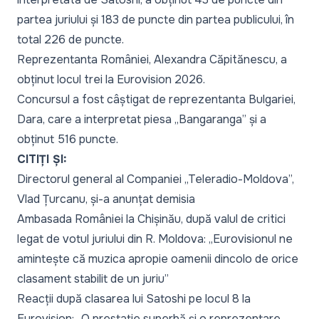
partea juriului și 183 de puncte din partea publicului, în
total 226 de puncte.
Reprezentanta României, Alexandra Căpitănescu, a
obținut locul trei la Eurovision 2026.
Concursul a fost câștigat de reprezentanta Bulgariei,
Dara, care a interpretat piesa „Bangaranga” și a
obținut 516 puncte.
CITIȚI ȘI:
Directorul general al Companiei „Teleradio-Moldova”,
Vlad Țurcanu, și-a anunțat demisia
Ambasada României la Chișinău, după valul de critici
legat de votul juriului din R. Moldova: „Eurovisionul ne
amintește că muzica apropie oamenii dincolo de orice
clasament stabilit de un juriu”
Reacții după clasarea lui Satoshi pe locul 8 la
Eurovision: „O prestație superbă și o reprezentare