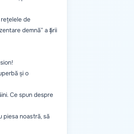
 rețelele de
ezentare demnă”
a țării
sion!
uperbă și o
răini. Ce spun despre
 piesa noastră, să