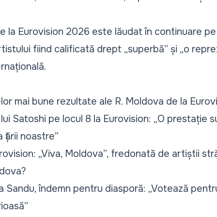
e la Eurovision 2026 este lăudat în continuare pe
tistului fiind calificată drept
„superbă”
și
„o repr
rnațională.
elor mai bune rezultate ale R. Moldova de la Eurovi
lui Satoshi pe locul 8 la Eurovision: „O prestație s
țării noastre”
rovision: „Viva, Moldova”, fredonată de artiștii st
ldova?
a Sandu, îndemn pentru diasporă: „Votează pentru
ioasă”