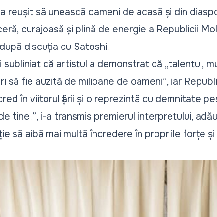
, a reușit să unească oameni de acasă și din diaspo
eră, curajoasă și plină de energie a Republicii M
upă discuția cu Satoshi.
 subliniat că artistul a demonstrat că
„talentul, m
ri să fie auzită de milioane de oameni”
, iar Repub
red în viitorul țării și o reprezintă cu demnitate p
de tine!”
, i-a transmis premierul interpretului, ad
ie să aibă mai multă încredere în propriile forțe ș