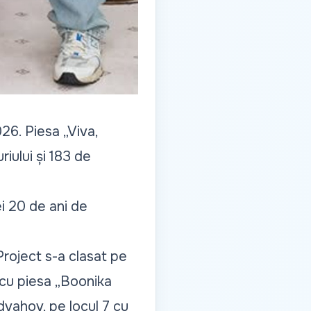
26. Piesa „Viva,
iului și 183 de
i 20 de ani de
Project s-a clasat pe
 cu piesa „
Boonika
dvahov, pe locul 7 cu