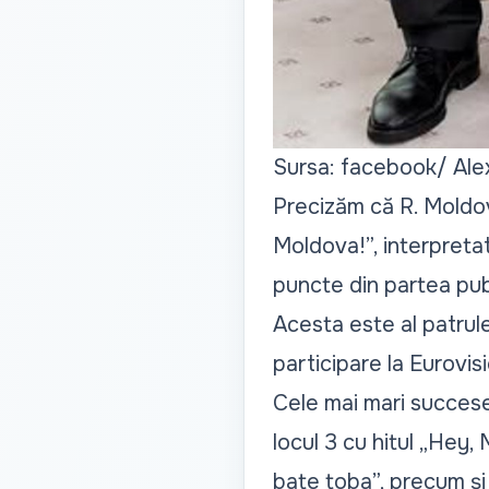
Sursa: facebook/ Al
Precizăm că R. Moldov
Moldova!”, interpretat
puncte din partea publ
Acesta este al patrule
participare la Eurovisi
Cele mai mari succese
locul 3 cu hitul „
Hey, 
bate toba
”, precum și