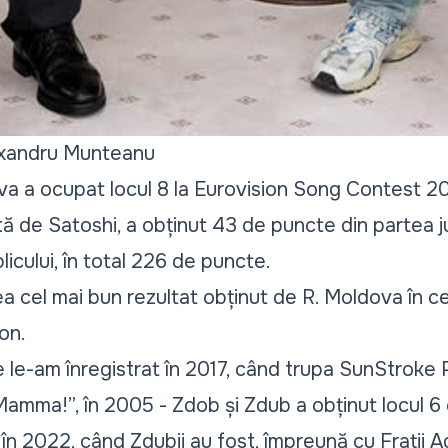
exandru Munteanu
a a ocupat locul 8 la Eurovision Song Contest 20
ă de Satoshi, a obținut 43 de puncte din partea jur
icului, în total 226 de puncte.
a cel mai bun rezultat obținut de R. Moldova în ce
on.
 le-am înregistrat în 2017, când trupa SunStroke 
Mamma!
”, în 2005 - Zdob și Zdub a obținut locul 6
 în 2022, când Zdubii au fost, împreună cu Frații A