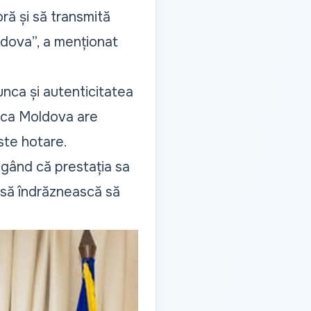
ră și să transmită
oldova
”, a menționat
unca și autenticitatea
lica Moldova are
este hotare.
ăugând că prestația sa
i să îndrăznească să