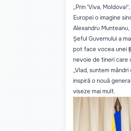
„Prin 'Viva, Moldova!'
Europei o imagine sinc
Alexandru Munteanu, d
Șeful Guvernului a mai
pot face vocea unei ță
nevoie de tineri care c
„Vlad, suntem mândri 
inspiră o nouă generaț
viseze mai mult.