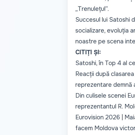
„
Trenulețul
”.
Succesul lui Satoshi d
socializare, evoluția ar
noastre pe scena inte
CITIȚI ȘI:
Satoshi, în Top 4 al c
Reacții după clasarea 
reprezentare demnă a 
Din culisele scenei Eu
reprezentantul R. Mo
Eurovision 2026 | Mai
facem Moldova victor