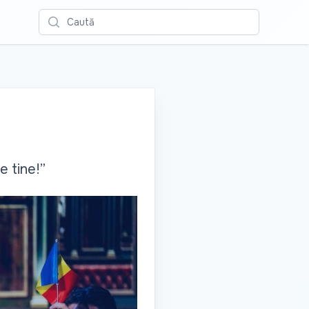
Caută
e tine!”