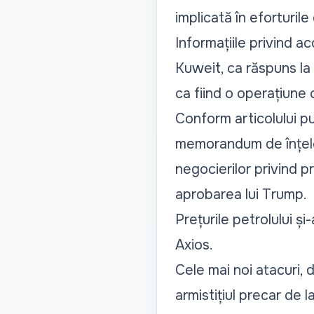
implicată în eforturile
Informațiile privind a
Kuweit, ca răspuns la
ca fiind o operațiune 
Conform articolului pu
memorandum de înțelege
negocierilor privind p
aprobarea lui Trump.
Prețurile petrolului ș
Axios.
Cele mai noi atacuri, 
armistițiul precar de l