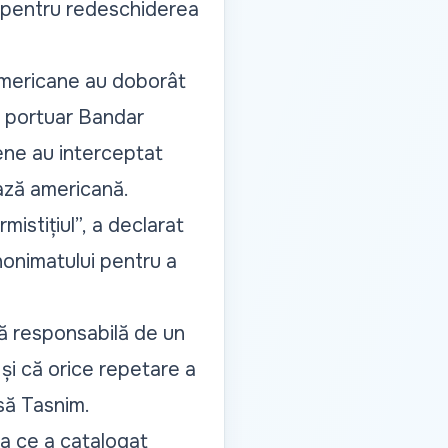
și pentru redeschiderea
americane au doborât
ul portuar Bandar
ene au interceptat
bază americană.
istițiul”,
a declarat
nonimatului pentru a
ă responsabilă de un
 și că orice repetare a
esă Tasnim.
ea ce a catalogat