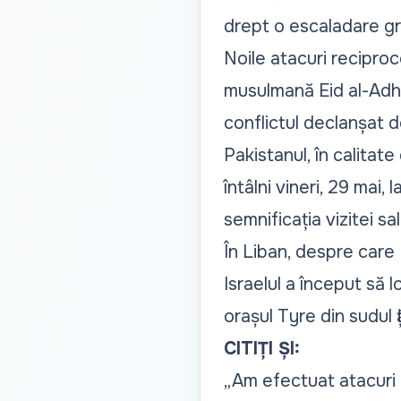
drept o escaladare gr
Noile atacuri recipro
musulmană Eid al-Adha,
conflictul declanșat d
Pakistanul, în calitat
întâlni vineri, 29 mai
semnificația vizitei sa
În Liban, despre care 
Israelul a început să l
orașul Tyre din sudul ț
CITIȚI ȘI:
„Am efectuat atacuri 