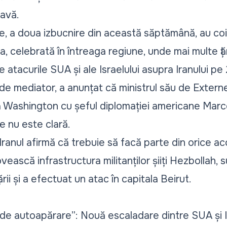
avă.
ce, a doua izbucnire din această săptămână, au co
 celebrată în întreaga regiune, unde mai multe țări
e atacurile SUA și ale Israelului asupra Iranului pe
e de mediator, a anunțat că ministrul său de Extern
, la Washington cu șeful diplomației americane Marc
le nu este clară.
Iranul afirmă că trebuie să facă parte din orice a
ovească infrastructura militanților șiiți Hezbollah, 
ării și a efectuat un atac în capitala Beirut.
de autoapărare”: Nouă escaladare dintre SUA și 