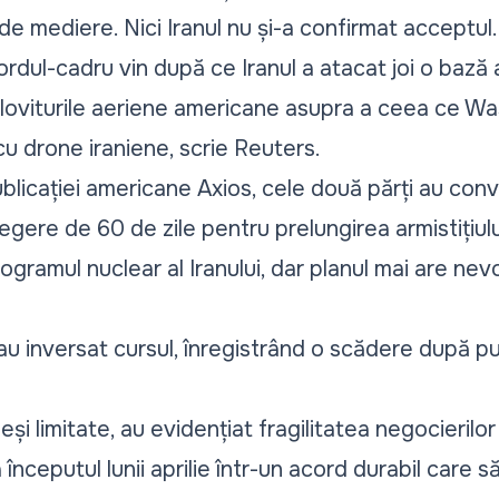
 de mediere. Nici Iranul nu și-a confirmat acceptul.
cordul-cadru vin după ce Iranul a atacat joi o bază
 loviturile aeriene americane asupra a ceea ce Wa
cu drone iraniene, scrie Reuters.
blicației americane Axios, cele două părți au conv
re de 60 de zile pentru prelungirea armistițiului 
rogramul nuclear al Iranului, dar planul mai are ne
i-au inversat cursul, înregistrând o scădere după pu
deși limitate, au evidențiat fragilitatea negocieril
a începutul lunii aprilie într-un acord durabil care 