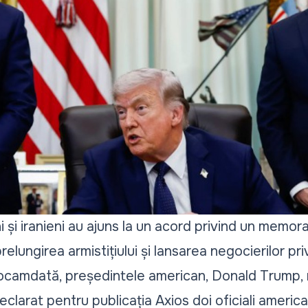
i și iranieni au ajuns la un acord privind un memo
relungirea armistițiului și lansarea negocierilor pr
Deocamdată, președintele american, Donald Trump, n
eclarat pentru publicația
Axios
doi oficiali america