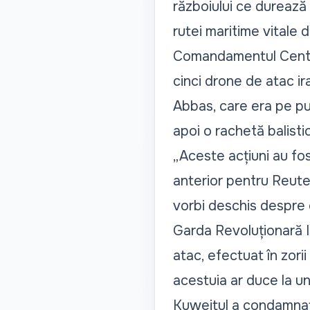
războiului ce durează 
rutei maritime vitale
Comandamentul Centra
cinci drone de atac ira
Abbas, care era pe pu
apoi o rachetă balisti
„Aceste acțiuni au fos
anterior pentru Reuter
vorbi deschis despre o
Garda Revoluționară I
atac, efectuat în zori
acestuia ar duce la un
Kuweitul a condamnat 