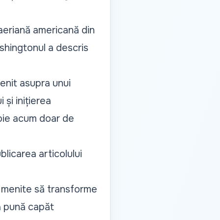
 aeriană americană din
shingtonul a descris
enit asupra unui
și inițierea
voie acum doar de
blicarea articolului
or menite să transforme
să pună capăt