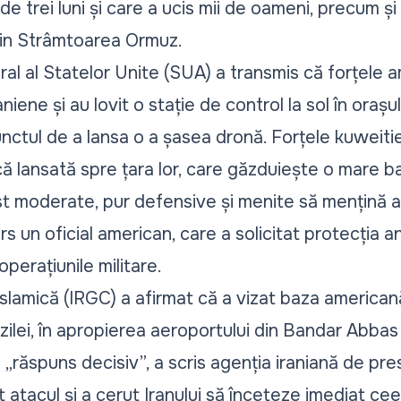
de trei luni și care a ucis mii de oameni, precum 
 din Strâmtoarea Ormuz.
l al Statelor Unite (SUA) a transmis că forțele 
niene și au lovit o stație de control la sol în oraș
nctul de a lansa o a șasea dronă. Forțele kuweiti
că lansată spre țara lor, care găzduiește o mare 
t moderate, pur defensive și menite să mențină arm
s un oficial american, care a solicitat protecția a
perațiunile militare.
slamică (IRGC) a afirmat că a vizat baza american
i zilei, în apropierea aeroportului din Bandar Abbas
 „răspuns decisiv”, a scris agenția iraniană de pr
atacul și a cerut Iranului să înceteze imediat ce