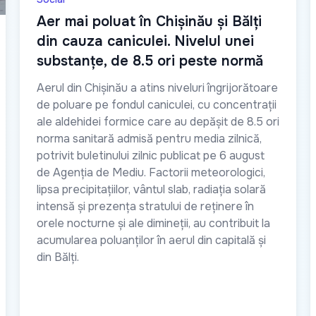
Aer mai poluat în Chișinău și Bălți
din cauza caniculei. Nivelul unei
substanțe, de 8.5 ori peste normă
Aerul din Chișinău a atins niveluri îngrijorătoare
de poluare pe fondul caniculei, cu concentrații
ale aldehidei formice care au depășit de 8.5 ori
norma sanitară admisă pentru media zilnică,
potrivit buletinului zilnic publicat pe 6 august
de Agenția de Mediu. Factorii meteorologici,
lipsa precipitațiilor, vântul slab, radiația solară
intensă și prezența stratului de reținere în
orele nocturne și ale dimineții, au contribuit la
acumularea poluanților în aerul din capitală și
din Bălți.