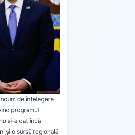
randum de înțelegere
ivind programul
u și-a dat încă
ni și o sursă regională