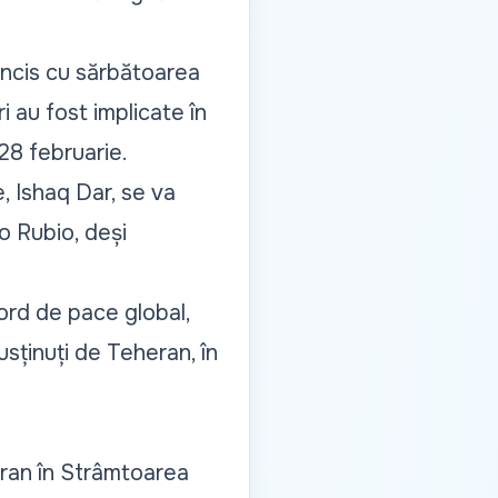
incis cu sărbătoarea
 au fost implicate în
 28 februarie.
e, Ishaq Dar, se va
o Rubio, deși
cord de pace global,
susținuți de Teheran, în
Iran în Strâmtoarea