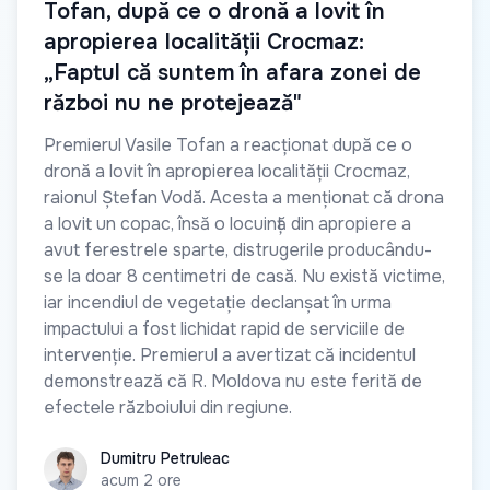
Tofan, după ce o dronă a lovit în
apropierea localității Crocmaz:
„Faptul că suntem în afara zonei de
război nu ne protejează"
Premierul Vasile Tofan a reacționat după ce o
dronă a lovit în apropierea localității Crocmaz,
raionul Ștefan Vodă. Acesta a menționat că drona
a lovit un copac, însă o locuință din apropiere a
avut ferestrele sparte, distrugerile producându-
se la doar 8 centimetri de casă. Nu există victime,
iar incendiul de vegetație declanșat în urma
impactului a fost lichidat rapid de serviciile de
intervenție. Premierul a avertizat că incidentul
demonstrează că R. Moldova nu este ferită de
efectele războiului din regiune.
Dumitru Petruleac
Dumitru Petruleac
acum 2 ore