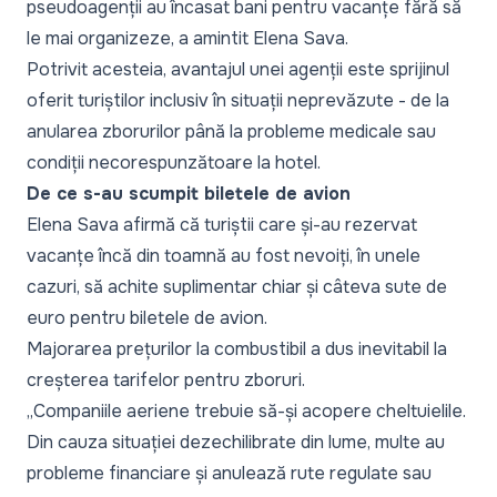
pseudoagenții au încasat bani pentru vacanțe fără să
le mai organizeze, a amintit Elena Sava.
Potrivit acesteia, avantajul unei agenții este sprijinul
oferit turiștilor inclusiv în situații neprevăzute - de la
anularea zborurilor până la probleme medicale sau
condiții necorespunzătoare la hotel.
De ce s-au scumpit biletele de avion
Elena Sava afirmă că turiștii care și-au rezervat
vacanțe încă din toamnă au fost nevoiți, în unele
cazuri, să achite suplimentar chiar și câteva sute de
euro pentru biletele de avion.
Majorarea prețurilor la combustibil a dus inevitabil la
creșterea tarifelor pentru zboruri.
„Companiile aeriene trebuie să-și acopere cheltuielile.
Din cauza situației dezechilibrate din lume, multe au
probleme financiare și anulează rute regulate sau