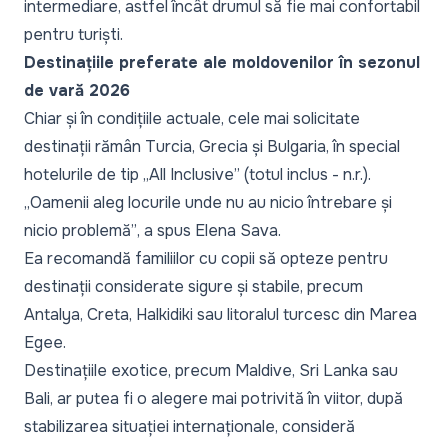
intermediare, astfel încât drumul să fie mai confortabil
pentru turiști.
Destinațiile preferate ale moldovenilor în sezonul
de vară 2026
Chiar și în condițiile actuale, cele mai solicitate
destinații rămân Turcia, Grecia și Bulgaria, în special
hotelurile de tip
„All Inclusive”
(totul inclus - n.r.).
„Oamenii aleg locurile unde nu au nicio întrebare și
nicio problemă”
, a spus Elena Sava.
Ea recomandă familiilor cu copii să opteze pentru
destinații considerate sigure și stabile, precum
Antalya, Creta, Halkidiki sau litoralul turcesc din Marea
Egee.
Destinațiile exotice, precum Maldive, Sri Lanka sau
Bali, ar putea fi o alegere mai potrivită în viitor, după
stabilizarea situației internaționale, consideră