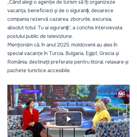
„Când alegi o agenție de turism să îți organizeze
vacanța, beneficiezi și de o siguranță, deoarece
compania rezervă cazarea, zborurile, excursia,
absolut totul. Tu ai siguranță
”, a conchis intervievata
postului public de televiziune.
Menționăm că, în anul 2025, moldovenii au ales în
special vacanțe în Turcia, Bulgaria, Egipt, Grecia și
România, destinații preferate pentru litoral, relaxare și
pachete turistice accesibile.
Play