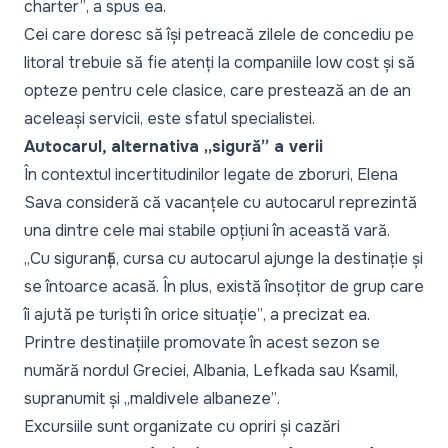
charter”
, a spus ea.
Cei care doresc să își petreacă zilele de concediu pe
litoral trebuie să fie atenți la companiile low cost și să
opteze pentru cele clasice, care prestează an de an
aceleași servicii, este sfatul specialistei.
Autocarul, alternativa „sigură” a verii
În contextul incertitudinilor legate de zboruri, Elena
Sava consideră că vacanțele cu autocarul reprezintă
una dintre cele mai stabile opțiuni în această vară.
„Cu siguranță, cursa cu autocarul ajunge la destinație și
se întoarce acasă. În plus, există însoțitor de grup care
îi ajută pe turiști în orice situație”
, a precizat ea.
Printre destinațiile promovate în acest sezon se
numără nordul Greciei, Albania, Lefkada sau Ksamil,
supranumit și
„maldivele albaneze”
.
Excursiile sunt organizate cu opriri și cazări