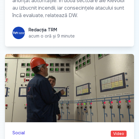
anunțat autoritățile. În două sectoare ale Kievului
au izbucnit incendii, iar consecințele atacului sunt
încă evaluate, relatează DW.
Redacția TRM
Redacția TRM
acum o oră și 9 minute
Social
Video