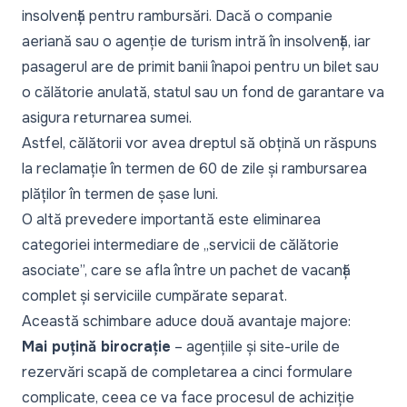
insolvență pentru rambursări. Dacă o companie
aeriană sau o agenție de turism intră în insolvență, iar
pasagerul are de primit banii înapoi pentru un bilet sau
o călătorie anulată, statul sau un fond de garantare va
asigura returnarea sumei.
Astfel, călătorii vor avea dreptul să obțină un răspuns
la reclamație în termen de 60 de zile și rambursarea
plăților în termen de șase luni.
O altă prevedere importantă este eliminarea
categoriei intermediare de „
servicii de călătorie
asociate
”, care se afla între un pachet de vacanță
complet și serviciile cumpărate separat.
Această schimbare aduce două avantaje majore:
Mai puțină birocrație
– agențiile și site-urile de
rezervări scapă de completarea a cinci formulare
complicate, ceea ce va face procesul de achiziție