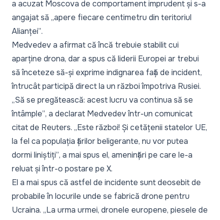
a acuzat Moscova de comportament imprudent și s-a
angajat să
„apere fiecare centimetru din teritoriul
Alianței”
.
Medvedev a afirmat că încă trebuie stabilit cui
aparține drona, dar a spus că liderii Europei ar trebui
să înceteze să-și exprime indignarea față de incident,
întrucât participă direct la un război împotriva Rusiei.
„Să se pregătească: acest lucru va continua să se
întâmple”
, a declarat Medvedev într-un comunicat
citat de Reuters.
„Este război! Și cetățenii statelor UE,
la fel ca populația țărilor beligerante, nu vor putea
dormi liniștiți”
, a mai spus el, amenințări pe care le-a
reluat și într-o postare pe X.
El a mai spus că astfel de incidente sunt deosebit de
probabile în locurile unde se fabrică drone pentru
Ucraina.
„La urma urmei, dronele europene, piesele de