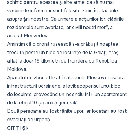
schimb pentru acestea și alte arme, ca să nu mai
vorbim de informații, sunt folosite zilnic în atacurile
asupra țării noastre. Ca urmare a acțiunilor lor, clădirile
rezidențiale sunt avariate, iar civilii noștri mor”
, a
acuzat Medvedev.
Amintim că o dronă rusească s-a prăbușit noaptea
trecută peste un bloc de locuințe de la Galați, oraș
aflat la doar 15 kilometri de frontiera cu Republica
Moldova.
Aparatul de zbor, utilizat în atacurile Moscovei asupra
infrastructurii ucrainene, a lovit acoperișul unui bloc
de locuințe, provocând un incendiu într-un apartament
de la etajul 10 și panică generală.
Două persoane au fost rănite ușor, iar locatarii au fost
evacuați de urgență.
CITIȚI ȘI: