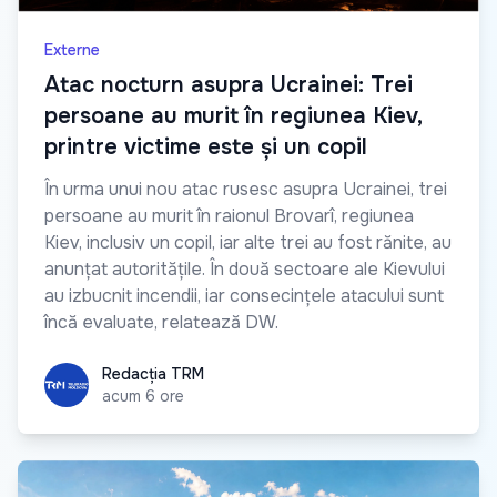
Externe
Atac nocturn asupra Ucrainei: Trei
persoane au murit în regiunea Kiev,
printre victime este și un copil
În urma unui nou atac rusesc asupra Ucrainei, trei
persoane au murit în raionul Brovarî, regiunea
Kiev, inclusiv un copil, iar alte trei au fost rănite, au
anunțat autoritățile. În două sectoare ale Kievului
au izbucnit incendii, iar consecințele atacului sunt
încă evaluate, relatează DW.
Redacția TRM
Redacția TRM
acum 6 ore