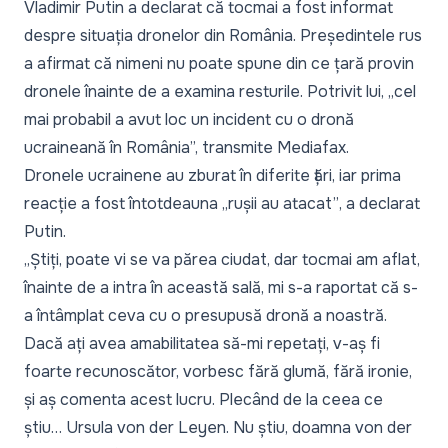
Vladimir Putin a declarat că tocmai a fost informat
despre situația dronelor din România. Președintele rus
a afirmat că nimeni nu poate spune din ce țară provin
dronele înainte de a examina resturile. Potrivit lui, „cel
mai probabil a avut loc un incident cu o dronă
ucraineană în România”, transmite Mediafax.
Dronele ucrainene au zburat în diferite țări, iar prima
reacție a fost întotdeauna
„rușii au atacat”
, a declarat
Putin.
„Știți, poate vi se va părea ciudat, dar tocmai am aflat,
înainte de a intra în această sală, mi s-a raportat că s-
a întâmplat ceva cu o presupusă dronă a noastră.
Dacă ați avea amabilitatea să-mi repetați, v-aș fi
foarte recunoscător, vorbesc fără glumă, fără ironie,
și aș comenta acest lucru. Plecând de la ceea ce
știu… Ursula von der Leyen. Nu știu, doamna von der