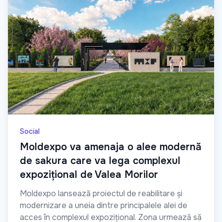
Social
Moldexpo va amenaja o alee modernă
de sakura care va lega complexul
expozițional de Valea Morilor
Moldexpo lansează proiectul de reabilitare și
modernizare a uneia dintre principalele alei de
acces în complexul expozițional. Zona urmează să