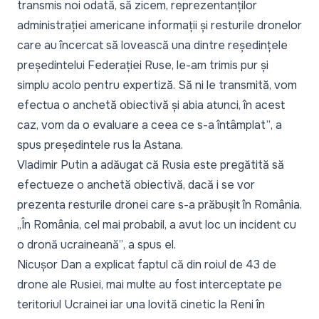
transmis noi odată, să zicem, reprezentanților
administrației americane informații și resturile dronelor
care au încercat să lovească una dintre reședințele
președintelui Federației Ruse, le-am trimis pur și
simplu acolo pentru expertiză. Să ni le transmită, vom
efectua o anchetă obiectivă și abia atunci, în acest
caz, vom da o evaluare a ceea ce s-a întâmplat”
, a
spus președintele rus la Astana.
Vladimir Putin a adăugat că Rusia este pregătită să
efectueze o anchetă obiectivă, dacă i se vor
prezenta resturile dronei care s-a prăbușit în România.
„În România, cel mai probabil, a avut loc un incident cu
o dronă ucraineană”
, a spus el.
Nicușor Dan a explicat faptul că din roiul de 43 de
drone ale Rusiei, mai multe au fost interceptate pe
teritoriul Ucrainei iar una lovită cinetic la Reni în