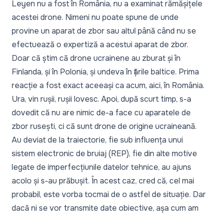
Leyen nu a fost în România, nu a examinat rămășițele
acestei drone. Nimeni nu poate spune de unde
provine un aparat de zbor sau altul până când nu se
efectuează o expertiză a acestui aparat de zbor.
Doar că știm că drone ucrainene au zburat și în
Finlanda, și în Polonia, și undeva în țările baltice. Prima
reacție a fost exact aceeași ca acum, aici, în România.
Ura, vin rușii, rușii lovesc. Apoi, după scurt timp, s-a
dovedit că nu are nimic de-a face cu aparatele de
zbor rusești, ci că sunt drone de origine ucraineană.
Au deviat de la traiectorie, fie sub influența unui
sistem electronic de bruiaj (REP), fie din alte motive
legate de imperfecțiunile datelor tehnice, au ajuns
acolo și s-au prăbușit. În acest caz, cred că, cel mai
probabil, este vorba tocmai de o astfel de situație. Dar
dacă ni se vor transmite date obiective, așa cum am