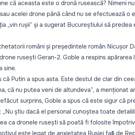
une că aceasta este o dronă rusească? Nimeni n
 sau acelei drone până când nu se efectuează o 
cția „vin rușii” și a sugerat Bucureștiului să prede
hetatorii români și președintele român Nicușor D
drone rusești Geran-2. Goble a respins apărarea l
a sine.
s că Putin a spus asta. Este destul de clar din cee
a, că nu putea veni de altundeva”,
a menționat ana
refăcut surprins, Goble a spus că este sigur că pr
:
„Nu știu dacă el personal cunoștea toate detalii
ea ca dronele rusești să poată fi folosite împotri
otivul este legat de anxietatea Rusiei față de Rep