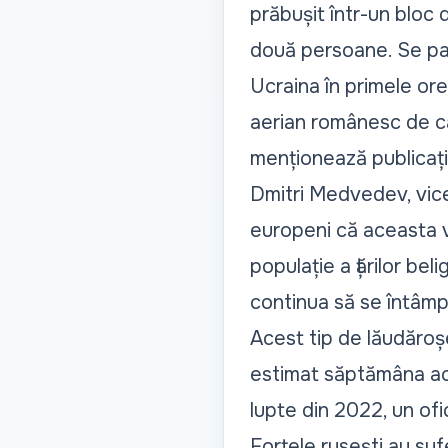
prăbușit într-un bloc
două persoane. Se par
Ucraina în primele ore
aerian românesc de c
menționează publicația
Dmitri Medvedev, vicep
europeni că aceasta v
populație a țărilor bel
continua să se întâmp
Acest tip de lăudăroșe
estimat săptămâna ace
lupte din 2022, un ofi
Forțele rusești au suf