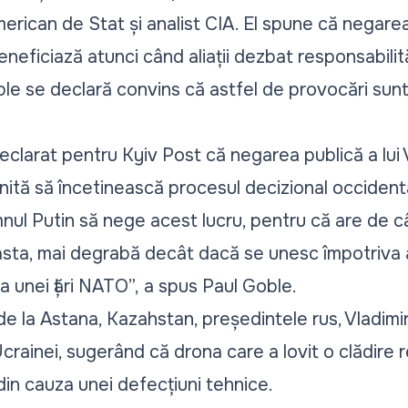
rican de Stat și analist CIA. El spune că negarea 
ficiază atunci când aliații dezbat responsabilită
oble se declară convins că astfel de provocări sun
eclarat pentru Kyiv Post că negarea publică a lui 
enită să încetinească procesul decizional occidenta
nul Putin să nege acest lucru, pentru că are de c
asta, mai degrabă decât dacă se unesc împotriva 
 unei țări NATO”,
a spus Paul Goble.
e la Astana, Kazahstan, președintele rus, Vladimir
rainei, sugerând că drona care a lovit o clădire re
din cauza unei defecțiuni tehnice.