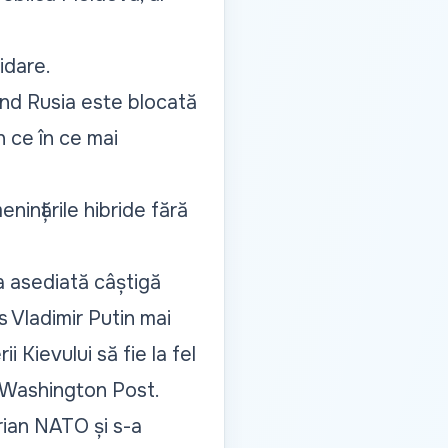
idare.
când Rusia este blocată
n ce în ce mai
ințările hibride fără
ea asediată câștigă
s Vladimir Putin mai
i Kievului să fie la fel
Washington Post
.
erian NATO și s-a