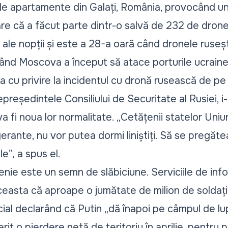
 de apartamente din Galați, România, provocând un 
e că a făcut parte dintr-o salvă de 232 de drone
 ale nopții și este a 28-a oară când dronele rusești
ând Moscova a început să atace porturile ucrain
 cu privire la incidentul cu dronă rusească de pe 
reședintele Consiliului de Securitate al Rusiei, i
a fi noua lor normalitate.
„Cetățenii statelor Uniu
igerante, nu vor putea dormi liniștiți. Să se pregăt
le”,
a spus el.
nie este un semn de slăbiciune. Serviciile de info
asta că aproape o jumătate de milion de soldați ru
cial declarând că Putin „dă înapoi pe câmpul de lu
erit o pierdere netă de teritoriu în aprilie, pentru