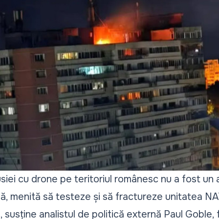
siei cu drone pe teritoriul românesc nu a fost un a
ă, menită să testeze și să fractureze unitatea NA
 susține analistul de politică externă Paul Goble, f