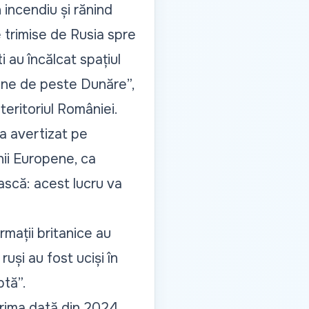
incendiu și rănind
 trimise de Rusia spre
 au încălcat spațiul
ene de peste Dunăre”,
teritoriul României.
-a avertizat pe
nii Europene, ca
ească: acest lucru va
rmații britanice au
și au fost uciși în
ptă”.
 prima dată din 2024,