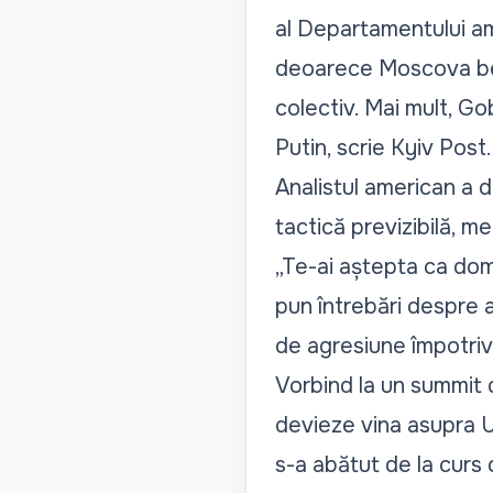
al Departamentului ame
deoarece Moscova bene
colectiv. Mai mult, G
Putin, scrie
Kyiv Post
.
Analistul american a d
tactică previzibilă, m
„Te-ai aștepta ca dom
pun întrebări despre 
de agresiune împotriva
Vorbind la un summit d
devieze vina asupra Uc
s-a abătut de la curs 