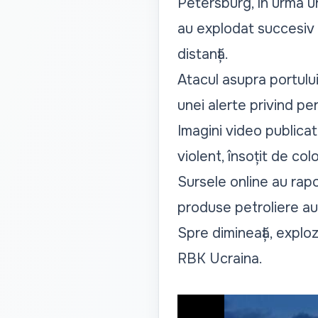
Petersburg, în urma u
au explodat succesiv p
distanță.
Atacul asupra portulu
unei alerte privind per
Imagini video publicat
violent, însoțit de co
Sursele online au rapo
produse petroliere au 
Spre dimineață, exploz
RBK Ucraina
.