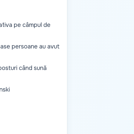
țiativa pe câmpul de
 Șase persoane au avut
posturi când sună
nski