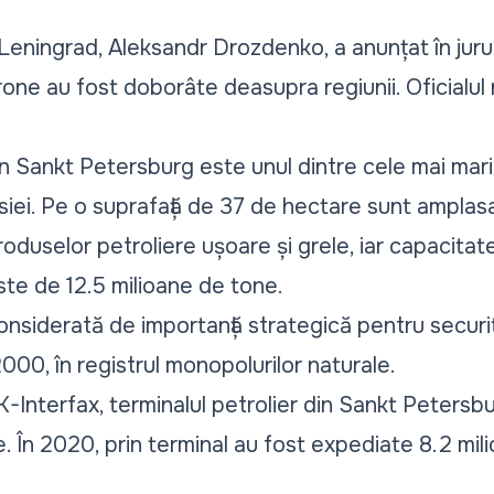
Leningrad, Aleksandr Drozdenko, a anunțat în juru
one au fost doborâte deasupra regiunii. Oficialul
din Sankt Petersburg este unul dintre cele mai ma
usiei. Pe o suprafață de 37 de hectare sunt ampla
oduselor petroliere ușoare și grele, iar capacitat
ste de 12.5 milioane de tone.
onsiderată de importanță strategică pentru secur
2000, în registrul monopolurilor naturale.
-Interfax, terminalul petrolier din Sankt Petersbur
. În 2020, prin terminal au fost expediate 8.2 mi