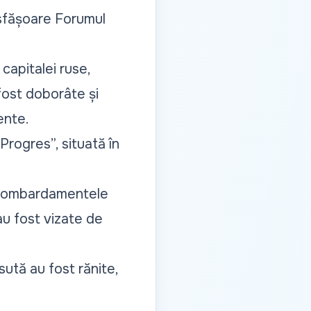
esfășoare Forumul
capitalei ruse,
fost doborâte și
ente.
Progres
”, situată în
ombardamentele
au fost vizate de
sută au fost rănite,