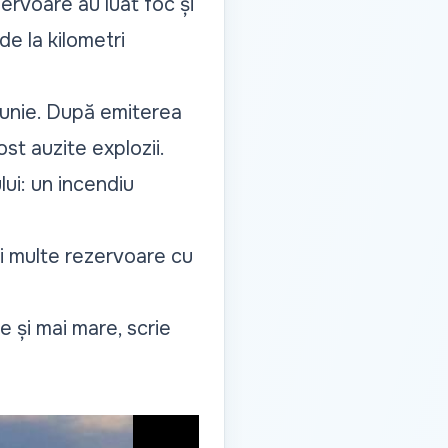
ervoare au luat foc și
de la kilometri
iunie. După emiterea
ost auzite explozii.
ui: un incendiu
ai multe rezervoare cu
e și mai mare, scrie