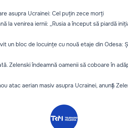
re asupra Ucrainei: Cel puțin zece morți
ă la venirea iernii: „Rusia a început să piardă ini
vit un bloc de locuințe cu nouă etaje din Odesa:
ată. Zelenski îndeamnă oamenii să coboare în adă
n
ou atac aerian masiv asupra Ucrainei, anunță Zele