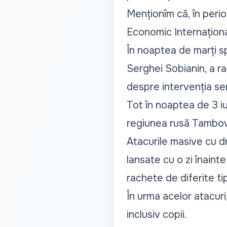
Menționîm că, în peri
Economic Internaționa
În noaptea de marți sp
Serghei Sobianin, a ra
despre intervenția ser
Tot în noaptea de 3 iu
regiunea rusă Tambov
Atacurile masive cu d
lansate cu o zi înaint
rachete de diferite tip
În urma acelor atacuri
inclusiv copii.