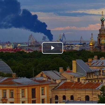
Play
Video