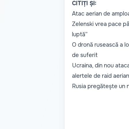
CITIȚI ȘI:
Atac aerian de amploa
Zelenski vrea pace pân
luptă”
O dronă rusească a lo
de suferit
Ucraina, din nou atac
alertele de raid aeria
Rusia pregătește un n