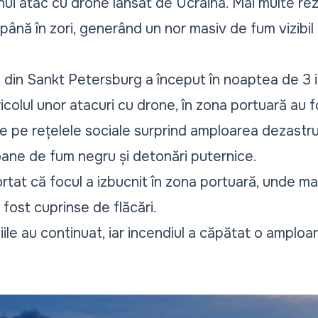
nui atac cu drone lansat de Ucraina. Mai multe rez
ână în zori, generând un nor masiv de fum vizibil 
i din Sankt Petersburg a început în noaptea de 3 
icolul unor atacuri cu drone, în zona portuară au f
e pe rețelele sociale surprind amploarea dezastrul
loane de fum negru și detonări puternice.
rtat că focul a izbucnit în zona portuară, unde m
fost cuprinse de flăcări.
iile au continuat, iar incendiul a căpătat o amploar