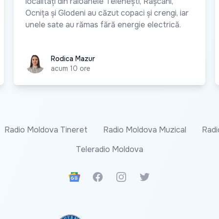
localități din raioanele Telenești, Râșcani,
Ocnița și Glodeni au căzut copaci și crengi, iar
unele sate au rămas fără energie electrică.
Rodica Mazur
Rodica Mazur
acum 10 ore
Radio Moldova Tineret
Radio Moldova Muzical
Radi
Teleradio Moldova
Google News
Facebook
Instagram
Twitter