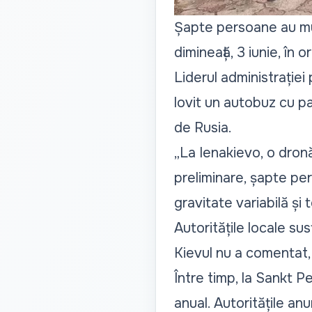
Șapte persoane au muri
dimineață, 3 iunie, în
Liderul administrației
lovit un autobuz cu 
de Rusia.
„La Ienakievo, o dronă
preliminare, șapte pe
gravitate variabilă și 
Autoritățile locale susț
Kievul nu a comentat,
Între timp, la Sankt 
anual. Autoritățile a