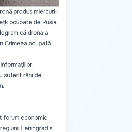
dronă produs miercuri-
onețk ocupate de Rusia.
Telegram că drona a
 în Crimeea ocupată
informațiilor
 suferit răni de
n.
ant forum economic
egiunii Leningrad și