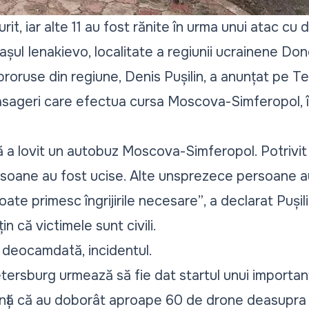
t, iar alte 11 au fost rănite în urma unui atac cu 
 orașul Ienakievo, localitate a regiunii ucrainene D
 proruse din regiune, Denis Pușilin, a anunțat pe 
pasageri care efectua cursa Moscova-Simferopol,
 a lovit un autobuz Moscova-Simferopol. Potrivit 
rsoane au fost ucise. Alte unsprezece persoane au
toate primesc îngrijirile necesare”
, a declarat Pușili
in că victimele sunt civili.
 deocamdată, incidentul.
Petersburg urmează să fie dat startul unui import
nunță că au doborât aproape 60 de drone deasupra r