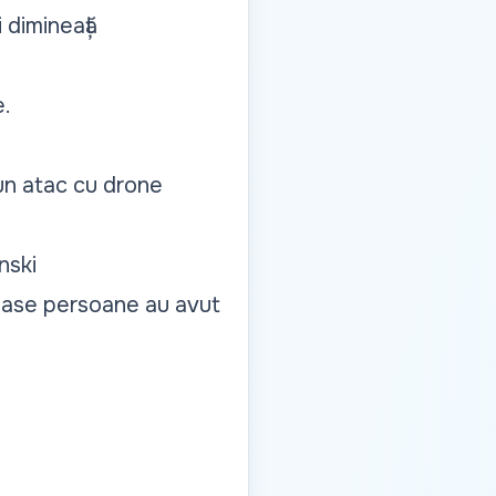
 dimineață
e.
 un atac cu drone
nski
 Șase persoane au avut