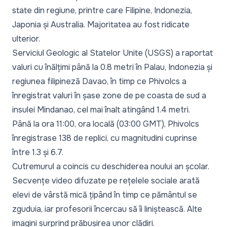
state din regiune, printre care Filipine, Indonezia,
Japonia și Australia. Majoritatea au fost ridicate
ulterior.
Serviciul Geologic al Statelor Unite (USGS) a raportat
valuri cu înălțimi până la 0.8 metri în Palau, Indonezia și
regiunea filipineză Davao, în timp ce Phivolcs a
înregistrat valuri în șase zone de pe coasta de sud a
insulei Mindanao, cel mai înalt atingând 1.4 metri.
Până la ora 11:00, ora locală (03:00 GMT), Phivolcs
înregistrase 138 de replici, cu magnitudini cuprinse
între 1.3 și 6.7.
Cutremurul a coincis cu deschiderea noului an școlar.
Secvențe video difuzate pe rețelele sociale arată
elevi de vârstă mică țipând în timp ce pământul se
zguduia, iar profesorii încercau să îi liniștească. Alte
imagini surprind prăbușirea unor clădiri.