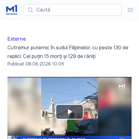
Caută
Cau
Externe
Cutremur puternic în sudul Filipinelor, cu peste 130 de
replici: Cel puțin 15 morți și 129 de răniți
Publicat
08.06.2026 10:05
Play
Video