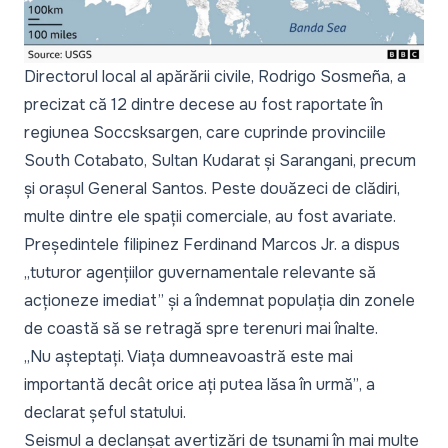
Directorul local al apărării civile, Rodrigo Sosmeña, a
precizat că 12 dintre decese au fost raportate în
regiunea Soccsksargen, care cuprinde provinciile
South Cotabato, Sultan Kudarat și Sarangani, precum
și orașul General Santos. Peste douăzeci de clădiri,
multe dintre ele spații comerciale, au fost avariate.
Președintele filipinez Ferdinand Marcos Jr. a dispus
„tuturor agențiilor guvernamentale relevante să
acționeze imediat”
și a îndemnat populația din zonele
de coastă să se retragă spre terenuri mai înalte.
„Nu așteptați. Viața dumneavoastră este mai
importantă decât orice ați putea lăsa în urmă”
, a
declarat șeful statului.
Seismul a declanșat avertizări de tsunami în mai multe