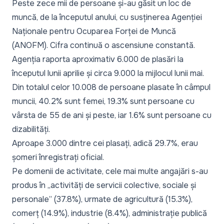
Peste zece mii de persoane și-au găsit un loc de
muncă, de la începutul anului, cu susținerea Agenției
Naționale pentru Ocuparea Forței de Muncă
(ANOFM). Cifra continuă o ascensiune constantă.
Agenția raporta aproximativ 6.000 de plasări la
începutul lunii aprilie și circa 9.000 la mijlocul lunii mai.
Din totalul celor 10.008 de persoane plasate în câmpul
muncii, 40.2% sunt femei, 19.3% sunt persoane cu
vârsta de 55 de ani și peste, iar 1.6% sunt persoane cu
dizabilități.
Aproape 3.000 dintre cei plasați, adică 29.7%, erau
șomeri înregistrați oficial.
Pe domenii de activitate, cele mai multe angajări s-au
produs în
„activități de servicii colective, sociale și
personale”
(37.8%), urmate de agricultură (15.3%),
comerț (14.9%), industrie (8.4%), administrație publică