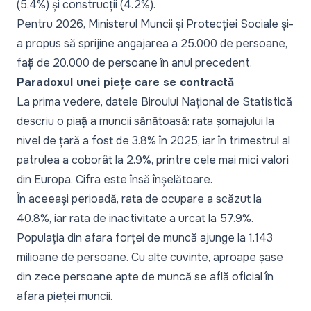
(5.4%) și construcții (4.2%).
Pentru 2026, Ministerul Muncii și Protecției Sociale și-
a propus să sprijine angajarea a 25.000 de persoane,
față de 20.000 de persoane în anul precedent.
Paradoxul unei piețe care se contractă
La prima vedere, datele Biroului Național de Statistică
descriu o piață a muncii sănătoasă: rata șomajului la
nivel de țară a fost de 3.8% în 2025, iar în trimestrul al
patrulea a coborât la 2.9%, printre cele mai mici valori
din Europa. Cifra este însă înșelătoare.
În aceeași perioadă, rata de ocupare a scăzut la
40.8%, iar rata de inactivitate a urcat la 57.9%.
Populația din afara forței de muncă ajunge la 1.143
milioane de persoane. Cu alte cuvinte, aproape șase
din zece persoane apte de muncă se află oficial în
afara pieței muncii.