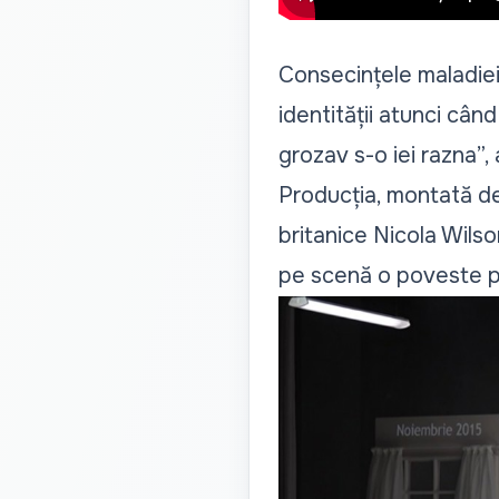
Consecințele maladiei 
identității atunci cân
grozav s-o iei razna”,
Producția, montată de
britanice Nicola Wilso
pe scenă o poveste p