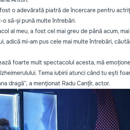
fost o adevărată piatră de încercare pentru actri
o să-și pună multe întrebări.
acol al meu, a fost cel mai greu de până acum, mai
ui, adică mi-am pus cele mai multe întrebări, căutăr
ază foarte mult spectacolul acesta, mă emoțion
lzheimerulului. Tema iubirii atunci când tu ești foa
ana dragă”,
a menționat Radu Canțîr, actor.