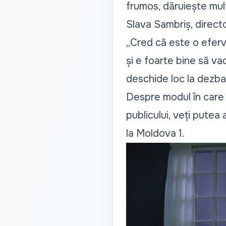
frumos, dăruiește mul
Slava Sambriș, director
„Cred că este o eferve
și e foarte bine să va
deschide loc la dezbate
Despre modul în care a
publicului, veți putea 
la Moldova 1.