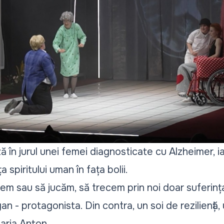
 în jurul unei femei diagnosticate cu Alzheimer, ia
 spiritului uman în fața bolii.
 sau să jucăm, să trecem prin noi doar suferința 
n - protagonista. Din contra, un soi de reziliență,
aria Anton.