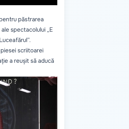
a pentru păstrarea
 ale spectacolului „E
„Luceafărul”.
iesei scriitoarei
ație a reușit să aducă