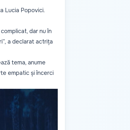
ța Lucia Popovici.
 complicat, dar nu în
i”,
a declarat actrița
ează tema, anume
rte empatic și încerci