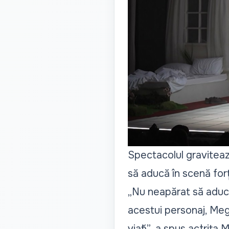
Spectacolul gravitează
să aducă în scenă forța
„Nu neapărat să aducem
acestui personaj, Mega
viață”,
a spus actrița M