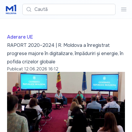
Caută
Cau
Aderare UE
RAPORT 2020–2024 | R. Moldova a înregistrat
progrese majore în digitalizare, împăduriri și energie, în
pofida crizelor globale
Publicat
12.06.2026 16:12