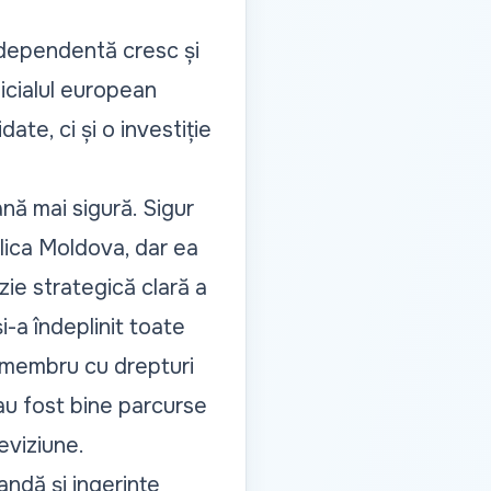
independentă cresc și
ficialul european
te, ci și o investiție
nă mai sigură. Sigur
ica Moldova, dar ea
ie strategică clară a
-a îndeplinit toate
 membru cu drepturi
au fost bine parcurse
eviziune.
andă și ingerințe