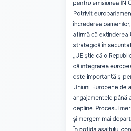
pentru emisiunea
ÎN 
Potrivit europarlamen
încrederea oamenilor, 
afirmă că extinderea U
strategică în securitat
„UE știe că o Republi
că integrarea europe
este importantă și pe
Uniunii Europene de a
angajamentele până a
depline. Procesul mer
și mergem mai depart
În pofida asaltului co