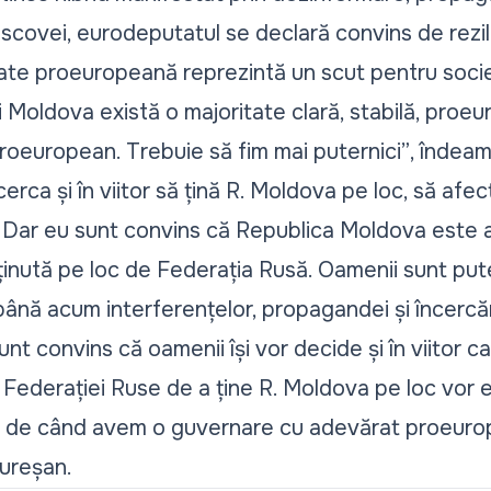
scovei, eurodeputatul se declară convins de rezil
tate proeuropeană reprezintă un scut pentru socie
 Moldova există o majoritate clară, stabilă, proe
roeuropean. Trebuie să fim mai puternici”
, îndeam
erca și în viitor să țină R. Moldova pe loc, să afe
. Dar eu sunt convins că Republica Moldova este 
ținută pe loc de Federația Rusă. Oamenii sunt pute
 până acum interferențelor, propagandei și încercă
t convins că oamenii își vor decide și în viitor ca
e Federației Ruse de a ține R. Moldova pe loc vor
ă de când avem o guvernare cu adevărat proeuro
ureșan.