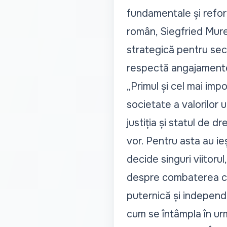
fundamentale și refor
român, Siegfried Mure
strategică pentru secu
respectă angajamente
„Primul și cel mai im
societate a valorilor u
justiția și statul de 
vor. Pentru asta au ieș
decide singuri viitorul
despre combaterea corup
puternică și independ
cum se întâmpla în ur