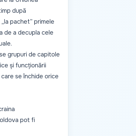
 timp după
s
„la pachet”
primele
tea de a decupla cele
uale.
se grupuri de capitole
ce și funcționării
 care se închide orice
craina
oldova pot fi