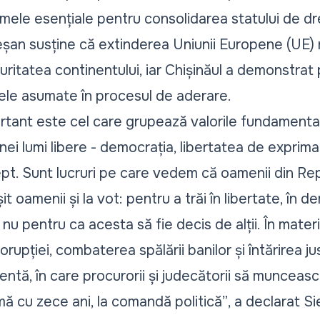
mele esențiale pentru consolidarea statului de d
șan susține că extinderea Uniunii Europene (UE) 
ritatea continentului, iar Chișinăul a demonstrat
le asumate în procesul de aderare.
portant este cel care grupează valorile fundamenta
nei lumi libere - democrația, libertatea de exprima
drept. Sunt lucruri pe care vedem că oamenii din R
it oamenii și la vot: pentru a trăi în libertate, în d
, nu pentru ca acesta să fie decis de alții. În mat
ției, combaterea spălării banilor și întărirea justi
entă, în care procurorii și judecătorii să munceas
mă cu zece ani, la comandă politică”
, a declarat S