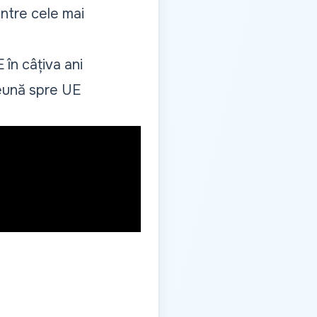
intre cele mai
în câțiva ani
eună spre UE