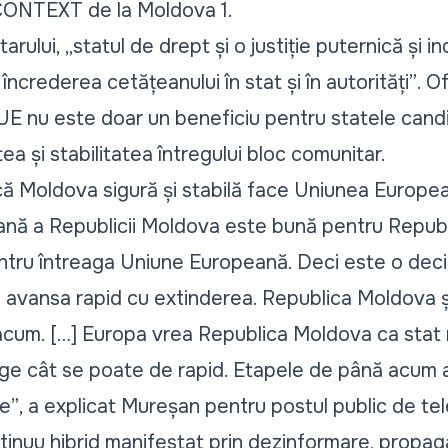
CONTEXT
de la Moldova 1.
tarului,
„statul de drept și o justiție puternică și 
încrederea cetățeanului în stat și în autorități”
. O
E nu este doar un beneficiu pentru statele candida
ea și stabilitatea întregului bloc comunitar.
că Moldova sigură și stabilă face Uniunea Europea
ană a Republicii Moldova este bună pentru Republ
ntru întreaga Uniune Europeană. Deci este o deciz
 avansa rapid cu extinderea. Republica Moldova și
cum. […] Europa vrea Republica Moldova ca stat
ge cât se poate de rapid. Etapele de până acum 
e”
, a explicat Mureșan pentru postul public de tel
ntinuu hibrid manifestat prin dezinformare, propag