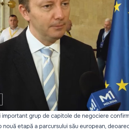
 important grup de capitole de negociere confir
-o nouă etapă a parcursului său european, deoarec