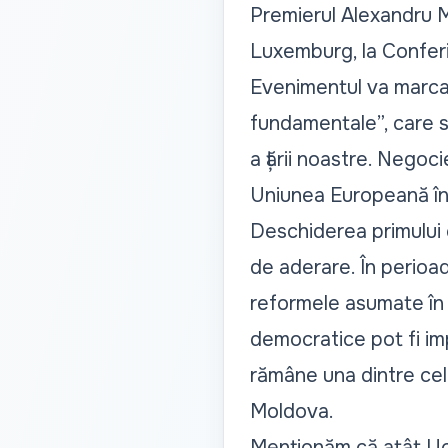
Premierul Alexandru M
Luxemburg, la Confer
Evenimentul va marca 
fundamentale”, care s
a țării noastre.
Negocie
Uniunea Europeană în
Deschiderea primului
de aderare. În perioa
reformele asumate în do
democratice pot fi imp
rămâne una dintre cele
Moldova.
Menționăm că atât Ucr