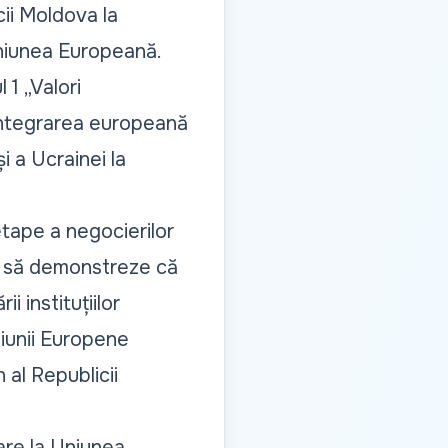
ii Moldova la
niunea Europeană.
1 „Valori
 integrarea europeană
i a Ucrainei la
tape a negocierilor
ui să demonstreze că
i instituțiilor
niunii Europene
 al Republicii
are la Uniunea