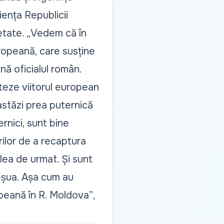
iența Republicii
tate. „
Vedem că în
uropeană, care susține
nă oficialul român.
cteze viitorul european
astăzi prea puternică
rnici, sunt bine
rilor de a recaptura
lea de urmat. Și sunt
 eșua. Așa cum au
peană în R. Moldova”
,