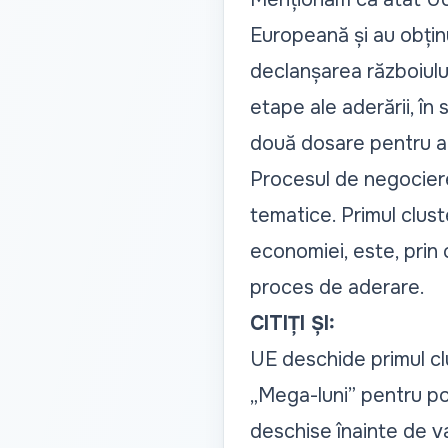
Europeană și au obținu
declanșarea războiulu
etape ale aderării, în
două dosare pentru a 
Procesul de negociere 
tematice. Primul cluste
economiei, este, prin 
proces de aderare.
CITIȚI ȘI:
UE deschide primul cl
„Mega-luni” pentru po
deschise înainte de v