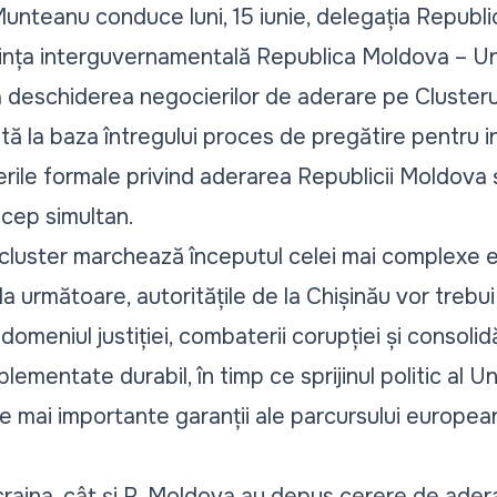
unteanu conduce luni, 15 iunie, delegația Republic
ința interguvernamentală Republica Moldova – U
deschiderea negocierilor de aderare pe Clusterul 
tă la baza întregului proces de pregătire pentru
rile formale privind aderarea Republicii Moldova
ș
cep simultan.
 cluster marchează începutul
celei mai complexe e
da următoare, autoritățile de la Chișinău vor treb
meniul justiției, combaterii corupției și consolidări
lementate durabil, în timp ce sprijinul politic al U
 mai importante garanții ale parcursului european
aina, cât și R. Moldova au depus cerere de ader