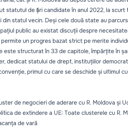
t statutul de țări candidate în anul 2022, la scurt
i din statul vecin. Deși cele două state au parcur
 spațiul public au existat discuții despre necesita
permite un progres bazat strict pe merite individ
este structurat în 33 de capitole, împărțite în șa
r, dedicat statului de drept, instituțiilor democrati
convenție, primul cu care se deschide și ultimul cu
uster de negocieri de aderare cu R. Moldova și U
litica de extindere a UE: Toate clusterele cu R. M
acanța de vară