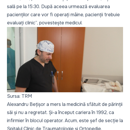
sală pe la 15:30. După aceea urmează evaluarea
pacienților care vor fi operați mâine, pacienții trebuie
evaluați clinic”
, povestește medicul.
Sursa: TRM
Alexandru Bețișor a mers la medicină sfătuit de părinții
săi și nu a regretat. Și-a început cariera în 1992, ca
infirmier în blocul operator. Acum, este șef de secție la
Spitalul Clinic de Traumatologie și Ortopedie.