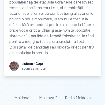
populației față de atacurile ucrainene care lovesc
tot mai adânc în teritoriul rus, al instabilității
economice, al crizei de combustibil și al zvonurilor
privind o nouă mobilizare, Kremlinul a trecut la
măsuri fără precedent pentru a reduce la tăcere
orice voce critică. Chiar și așa-numita „opoziție
sistemică” – partide de fațadă folosite ani la rând
pentru a menține iluzia pluralismului – a fost
„curățată” de candidați sau blocată direct pentru
a nu paticipa la scrutin.
Liubomir Guțu
Liubomir Guțu
acum 33 minute
Moldova 1
Moldova 2
Radio Moldova