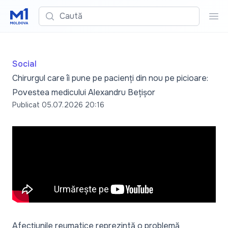
Caută
Cau
Social
Chirurgul care îi pune pe pacienți din nou pe picioare:
Povestea medicului Alexandru Bețișor
Publicat
05.07.2026 20:16
Afecțiunile reumatice reprezintă o problemă