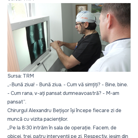
Sursa: TRM
„-Bună ziua! - Bună ziua. - Cum vă simțiți? - Bine, bine.
- Cum rana, v-ați pansat dumneavoastră? - M-am
pansat”
.
Chirurgul Alexandru Bețișor își începe fiecare zi de
muncă cu vizita pacienților.
„Pe la 8:30 intrăm în sala de operație. Facem, de
obicei, trei, patru intervenții pe zi. Respectiv, ieșim din