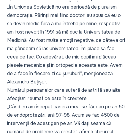
„În Uniunea Sovietică nu era perioadă de pluralism,
democrație. Părinții mei fiind doctori au spus că eu o
să devin medic fără a mă întreba pe mine, respectiv
am fost nevoit în 1991 să mă duc la Universitatea de
Medicină. Au fost multe emoții negative, de câteva ori
mă gândeam să las universitatea. Îmi place să fac
ceea ce fac. Cu adevărat, de mic copil îmi plăceau
piesele mecanice și în ortopedie aceasta este. Avem
de a face în fiecare zi cu șuruburi”
, menționează
Alexandru Bețișor.
Numărul persoanelor care suferă de artrită sau alte
afecțiuni reumatice este în creștere.
„Când eu am început cariera mea, se făceau pe an 50
de endoprotezări, anii 97-98. Acum se fac 4500 de
intervenții de acest gen pe an. Vă dați seama că
numărul de probleme va crește”
, afirmă chirurgul.