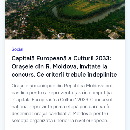
Social
Capitală Europeană a Culturii 2033:
Orașele din R. Moldova, invitate la
concurs. Ce criterii trebuie îndeplinite
Orașele și municipiile din Republica Moldova pot
candida pentru a reprezenta țara în competiția
„Capitala Europeană a Culturii" 2033. Concursul
național reprezintă prima etapă prin care va fi
desemnat orașul candidat al Moldovei pentru
selecția organizată ulterior la nivel european.