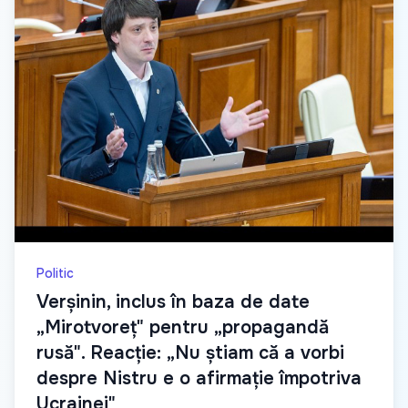
Politic
Verșinin, inclus în baza de date
„Mirotvoreț" pentru „propagandă
rusă". Reacție: „Nu știam că a vorbi
despre Nistru e o afirmație împotriva
Ucrainei"