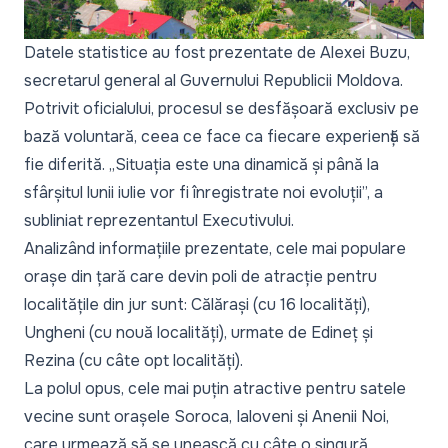
Datele statistice au fost prezentate de Alexei Buzu,
secretarul general al Guvernului Republicii Moldova.
Potrivit oficialului, procesul se desfășoară exclusiv pe
bază voluntară, ceea ce face ca fiecare experiență să
fie diferită. „
Situația este una dinamică și până la
sfârșitul lunii iulie vor fi înregistrate noi evoluții
”, a
subliniat reprezentantul Executivului.
Analizând informațiile prezentate, cele mai populare
orașe din țară care devin poli de atracție pentru
localitățile din jur sunt: Călărași (cu 16 localități),
Ungheni (cu nouă localități), urmate de Edineț și
Rezina (cu câte opt localități).
La polul opus, cele mai puțin atractive pentru satele
vecine sunt orașele Soroca, Ialoveni și Anenii Noi,
care urmează să se unească cu câte o singură