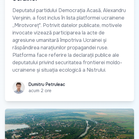
Deputatul partidului Democrația Acasă, Alexandru
Verșinin, a fost inclus în lista platformei ucrainene
„Mirotvoreț". Potrivit datelor publicate, motivele
invocate vizează participarea la acte de
agresiune umanitară împotriva Ucrainei și
răspândirea narațiunilor propagandei ruse.
Platforma face referire la declarații publice ale
deputatului privind securitatea frontierei moldo-
ucrainene și situația ecologică a Nistrului.
Dumitru Petruleac
Dumitru Petruleac
acum 2 ore