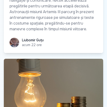
navigație și comunicare, NASA accelerează
pregătirile pentru următoarea etapă decisivă.
Astronauții misiunii Artemis III parcurg în prezent
antrenamente riguroase pe simulatoare și teste
în costume spațiale, pregătindu-se pentru
manevre complexe în timpul misiunii viitoare.
Liubomir Guțu
Liubomir Guțu
acum 22 ore