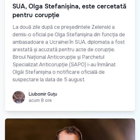
SUA, Olga Stefanișina, este cercetată
pentru corupție
La două zile după ce președintele Zelenski a
demis-o oficial pe Olga Stefanișina din funcția de
ambasadoare a Ucrainei în SUA, diplomata a fost
arestată și acuzată pentru acte de corupție.
Biroul Național Anticorupție și Parchetul
Specializat Anticorupție (SAPO) i-au înmânat
Olgăi Stefanișina o notificare oficială de
suspectare la data de 5 august.
Liubomir Guțu
Liubomir Guțu
acum 8 ore