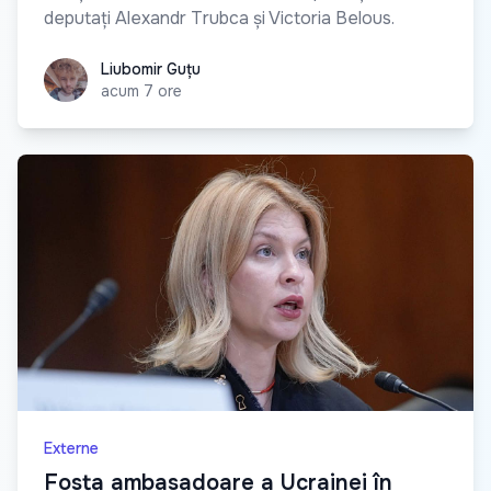
deputați Alexandr Trubca și Victoria Belous.
Liubomir Guțu
Liubomir Guțu
acum 7 ore
Externe
Fosta ambasadoare a Ucrainei în