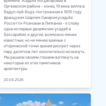
времена. Усадьба Богдасаровых в
Оргеевском районе - конец 19 века, вилла в
Вадул-луй-Водэ, построенная в 1835 году
французом Шарлем Сикаром,усадьба
Россетти-Рознован в Липканах - к слову
одна из первых дворянских усадеб в
Бессарабии, и другие, возможно менее
известные, но не менее важные с
иторической точки зрения рискуют через
пару десятков лет окончательно исчезнуть.
Мы решили своими глазами взглянуть на
некоторые из этих памятников
архитектуры.
20.04.2026