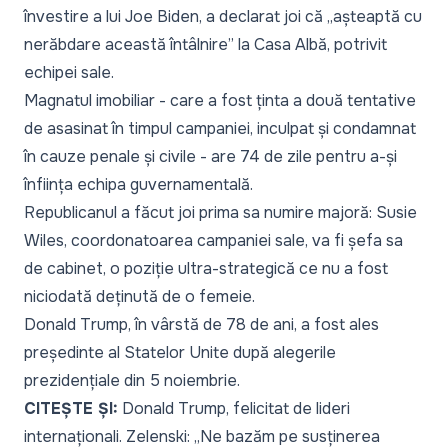
învestire a lui Joe Biden, a declarat joi că „așteaptă cu
nerăbdare această întâlnire” la Casa Albă, potrivit
echipei sale.
Magnatul imobiliar - care a fost ținta a două tentative
de asasinat în timpul campaniei, inculpat și condamnat
în cauze penale și civile - are 74 de zile pentru a-și
înființa echipa guvernamentală.
Republicanul a făcut joi prima sa numire majoră: Susie
Wiles, coordonatoarea campaniei sale, va fi șefa sa
de cabinet, o poziție ultra-strategică ce nu a fost
niciodată deținută de o femeie.
Donald Trump, în vârstă de 78 de ani, a fost ales
președinte al Statelor Unite
după alegerile
prezidențiale din 5 noiembrie.
CITEȘTE ȘI:
Donald Trump, felicitat de lideri
internaționali. Zelenski: „Ne bazăm pe susținerea