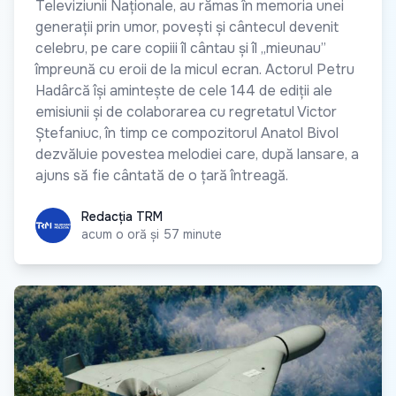
Televiziunii Naționale, au rămas în memoria unei
generații prin umor, povești și cântecul devenit
celebru, pe care copiii îl cântau și îl „mieunau”
împreună cu eroii de la micul ecran. Actorul Petru
Hadârcă își amintește de cele 144 de ediții ale
emisiunii și de colaborarea cu regretatul Victor
Ștefaniuc, în timp ce compozitorul Anatol Bivol
dezvăluie povestea melodiei care, după lansare, a
ajuns să fie cântată de o țară întreagă.
Redacția TRM
Redacția TRM
acum o oră și 57 minute