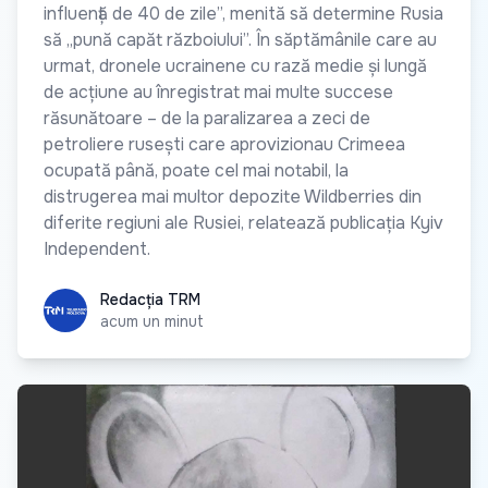
influență de 40 de zile”, menită să determine Rusia
să „pună capăt războiului”. În săptămânile care au
urmat, dronele ucrainene cu rază medie și lungă
de acțiune au înregistrat mai multe succese
răsunătoare – de la paralizarea a zeci de
petroliere rusești care aprovizionau Crimeea
ocupată până, poate cel mai notabil, la
distrugerea mai multor depozite Wildberries din
diferite regiuni ale Rusiei, relatează publicația Kyiv
Independent.
Redacția TRM
Redacția TRM
acum un minut