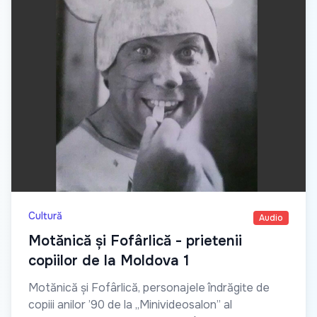
Cultură
Audio
Motănică și Fofârlică - prietenii
copiilor de la Moldova 1
Motănică și Fofârlică, personajele îndrăgite de
copiii anilor ’90 de la „Minivideosalon” al