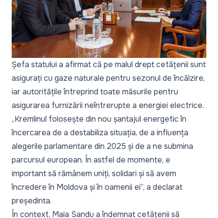
Șefa statului a afirmat că pe malul drept cetățenii sunt
asigurați cu gaze naturale pentru sezonul de încălzire,
iar autoritățile întreprind toate măsurile pentru
asigurarea furnizării neîntrerupte a energiei electrice.
„
Kremlinul folosește din nou șantajul energetic în
încercarea de a destabiliza situația, de a influența
alegerile parlamentare din 2025 și de a ne submina
parcursul european. În astfel de momente, e
important să rămânem uniți, solidari și să avem
încredere în Moldova și în oamenii ei
”, a declarat
președinta.
În context, Maia Sandu a îndemnat cetățenii să