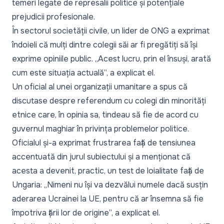
temeri legate de represalii politice și potențiale
prejudicii profesionale.
În sectorul societății civile, un lider de ONG a exprimat
îndoieli că mulți dintre colegii săi ar fi pregătiți să își
exprime opiniile public. „Acest lucru, prin el însuși, arată
cum este situația actuală”, a explicat el.
Un oficial al unei organizații umanitare a spus că
discutase despre referendum cu colegi din minorități
etnice care, în opinia sa, tindeau să fie de acord cu
guvernul maghiar în privința problemelor politice.
Oficialul și-a exprimat frustrarea față de tensiunea
accentuată din jurul subiectului și a menționat că
acesta a devenit, practic, un test de loialitate față de
Ungaria: „Nimeni nu își va dezvălui numele dacă susțin
aderarea Ucrainei la UE, pentru că ar însemna să fie
împotriva țării lor de origine”, a explicat el.