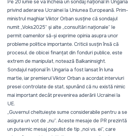
Pe 20 iunie se va încheia un sondaj național în Ungaria
privind aderarea Ucrainei la Uniunea Europeană. Prim-
ministrul maghiar Viktor Orban susține că sondajul
numit „Voks2025” și alte „consultări naționale” le
permit oamenilor să-și exprime opinia asupra unor
probleme politice importante. Criticii susțin însă că
procesul, de obicei finanțat din fonduri publice, este
extrem de manipulat, notează
Balkaninsight
.
Sondajul național în Ungaria a fost lansat în luna
martie, iar premierul Viktor Orban a acordat interviuri
presei controlate de stat, spunând că nu există nimic
mai important decât prevenirea aderării Ucrainei la
UE.
„Guvernul cheltuiește sume considerabile pentru a se
asigura un vot de „nu”. Aceste mesaje de PR prezintă
un puternic mesaj populist de tip „noi vs. ei”, care