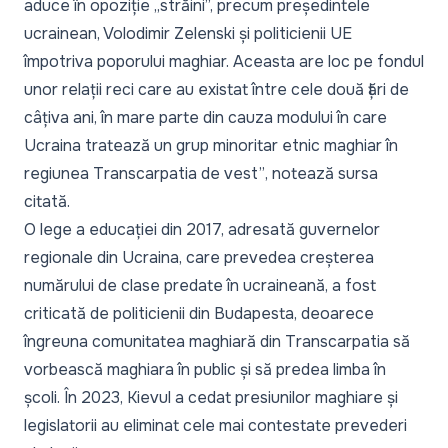
aduce în opoziție „străini”, precum președintele
ucrainean, Volodimir Zelenski și politicienii UE
împotriva poporului maghiar. Aceasta are loc pe fondul
unor relații reci care au existat între cele două țări de
câțiva ani, în mare parte din cauza modului în care
Ucraina tratează un grup minoritar etnic maghiar în
regiunea Transcarpatia de vest”
, notează sursa
citată.
O lege a educației din 2017, adresată guvernelor
regionale din Ucraina, care prevedea creșterea
numărului de clase predate în ucraineană, a fost
criticată de politicienii din Budapesta, deoarece
îngreuna comunitatea maghiară din Transcarpatia să
vorbească maghiara în public și să predea limba în
școli. În 2023, Kievul a cedat presiunilor maghiare și
legislatorii au eliminat cele mai contestate prevederi