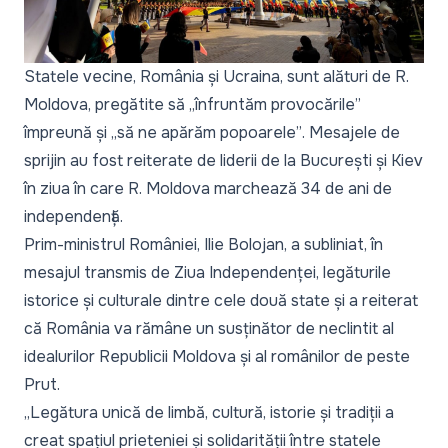
Statele vecine, România și Ucraina, sunt alături de R.
Moldova, pregătite să
„înfruntăm provocările”
împreună și
„să ne apărăm popoarele”
. Mesajele de
sprijin au fost reiterate de liderii de la București și Kiev
în ziua în care R. Moldova marchează 34 de ani de
independență.
Prim-ministrul României, Ilie Bolojan, a subliniat, în
mesajul transmis de Ziua Independenței, legăturile
istorice și culturale dintre cele două state și a reiterat
că România va rămâne un susținător de neclintit al
idealurilor Republicii Moldova și al românilor de peste
Prut.
„
Legătura unică de limbă, cultură, istorie și tradiții a
creat spațiul prieteniei și solidarității între statele