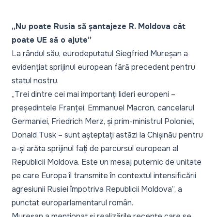
„Nu poate Rusia să șantajeze R. Moldova cât
poate UE să o ajute”
La rândul său, eurodeputatul Siegfried Mureșan a
evidențiat sprijinul european fără precedent pentru
statul nostru.
„
Trei dintre cei mai importanți lideri europeni –
președintele Franței, Emmanuel Macron, cancelarul
Germaniei, Friedrich Merz, și prim-ministrul Poloniei,
Donald Tusk – sunt așteptați astăzi la Chișinău pentru
a-și arăta sprijinul față de parcursul european al
Republicii Moldova. Este un mesaj puternic de unitate
pe care Europa îl transmite în contextul intensificării
agresiunii Rusiei împotriva Republicii Moldova
”, a
punctat europarlamentarul român.
Mureșan a menționat și realizările recente care se