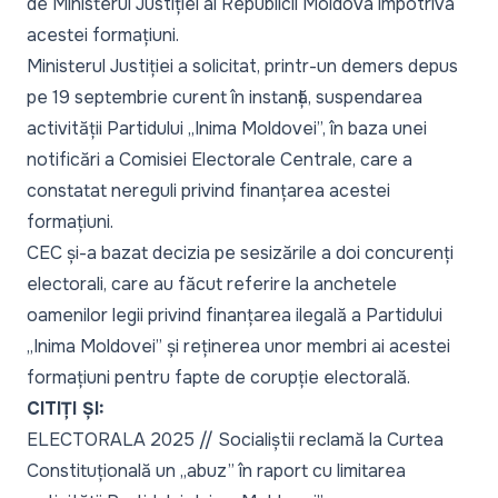
de Ministerul Justiției al Republicii Moldova împotriva
acestei formațiuni.
Ministerul Justiției a solicitat, printr-un demers depus
pe 19 septembrie curent în instanță, suspendarea
activității Partidului „Inima Moldovei”, în baza unei
notificări a Comisiei Electorale Centrale, care a
constatat nereguli privind finanțarea acestei
formațiuni.
CEC și-a bazat decizia pe sesizările a doi concurenți
electorali, care au făcut referire la anchetele
oamenilor legii privind finanțarea ilegală a Partidului
„Inima Moldovei” și reținerea unor membri ai acestei
formațiuni pentru fapte de corupție electorală.
CITIȚI ȘI:
ELECTORALA 2025 // Socialiștii reclamă la Curtea
Constituțională un „abuz” în raport cu limitarea