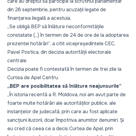
care au dreptul să participe la scrutinul parlamentar
din 28 septembrie, pentru acuzații legate de
finanțarea ilegală a acestuia.
„
Se obligă BEP să înlăture neconformitățile
constatate (...) în termen de 24 de ore de la adoptarea
prezentei hotărâri”
, a citit vicepreședintele CEC,
Pavel Postica, din decizia autorității electorale
centrale.
Decizia poate fi contestată în termen de trei zile la
Curtea de Apel Centru.
„BEP are posibilitatea să înlăture neajunsurile”
„
În istoria recentă a R. Moldova, noi am avut parte de
foarte multe hotărâri ale autorităților publice, ale
instanțelor de judecată, prin care au fost aplicate
sancțiuni iluzorii, doar împotriva anumitor denumiri. Și
eu cred că ceea ce a decis Curtea de Apel, prin