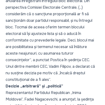
anularea înregistrării întregului bloc electoral. Din
perspectiva Comisiei Electorale Centrale, (...)
considerăm că o sancțiune proporțională ar fi să
sancționăm doar partidul responsabil, și nu întregul
bloc. Tocmai de aceea oferim termen blocului
electoral să își ajusteze lista și să o aducă în
conformitate cu prevederile legale. Deci, blocul mai
are posibilitatea și termenul necesar să înlăture
aceste neajunsuri, cu asumarea tuturor
consecințelor”
, a punctat Postica în ședința CEC.
Unul dintre membrii CEC, Vadim Filipov, a declarat că
nu susține decizia pe motiv că „
încalcă dreptul
constituțional de a fi ales
”.
Decizie „arbitrară” și „politică”
Reprezentantul Partidului Republican „Inima
Moldovei”, Fadei Nagacevschi, a anunțat, la ședința