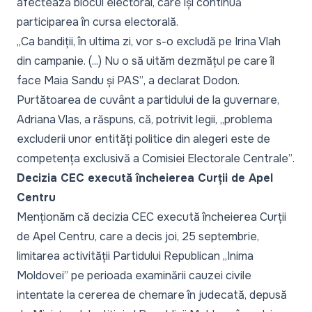
afectează blocul electoral, care își continuă
participarea în cursa electorală.
„
Ca bandiții, în ultima zi, vor s-o excludă pe Irina Vlah
din campanie. (...) Nu o să uităm dezmățul pe care îl
face Maia Sandu și PAS”
, a declarat Dodon.
Purtătoarea de cuvânt a partidului de la guvernare,
Adriana Vlas, a răspuns, că, potrivit legii, „
problema
excluderii unor entități politice din alegeri este de
competența exclusivă a Comisiei Electorale Centrale”
.
Decizia CEC execută încheierea Curții de Apel
Centru
Menționăm că decizia CEC execută încheierea Curții
de Apel Centru, care a decis joi, 25 septembrie,
limitarea activității Partidului Republican „Inima
Moldovei” pe perioada examinării cauzei civile
intentate la cererea de chemare în judecată, depusă