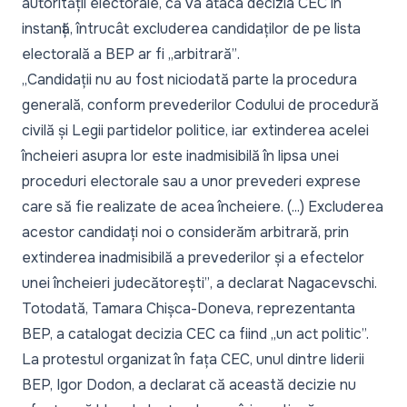
autorității electorale, că va ataca decizia CEC în
instanță, întrucât excluderea candidaților de pe lista
electorală a BEP ar fi „
arbitrară”
.
„
Candidații nu au fost niciodată parte la procedura
generală, conform prevederilor Codului de procedură
civilă și Legii partidelor politice, iar extinderea acelei
încheieri asupra lor este inadmisibilă în lipsa unei
proceduri electorale sau a unor prevederi exprese
care să fie realizate de acea încheiere. (...) Excluderea
acestor candidați noi o considerăm arbitrară, prin
extinderea inadmisibilă a prevederilor și a efectelor
unei încheieri judecătorești”
, a declarat Nagacevschi.
Totodată, Tamara Chișca-Doneva, reprezentanta
BEP, a catalogat decizia CEC ca fiind „
un act politic
”.
La protestul organizat în fața CEC, unul dintre liderii
BEP, Igor Dodon, a declarat că această decizie nu