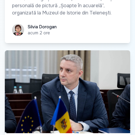
personală de pictură „Șoapte în acuarelă”,
organizată la Muzeul de Istorie din Telenești.
Silvia Dorogan
Silvia Dorogan
acum 2 ore