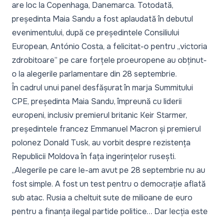
are loc la Copenhaga, Danemarca. Totodată,
președinta Maia Sandu a fost aplaudată în debutul
evenimentului, după ce președintele Consiliului
European, António Costa, a felicitat-o pentru „
victoria
zdrobitoare”
pe care forțele proeuropene au obținut-
o la alegerile parlamentare din 28 septembrie.
În cadrul unui panel desfășurat în marja Summitului
CPE, președinta Maia Sandu, împreună cu liderii
europeni, inclusiv premierul britanic Keir Starmer,
președintele francez Emmanuel Macron și premierul
polonez Donald Tusk, au vorbit despre rezistența
Republicii Moldova în fața ingerințelor rusești.
„Alegerile pe care le-am avut pe 28 septembrie nu au
fost simple. A fost un test pentru o democrație aflată
sub atac. Rusia a cheltuit sute de milioane de euro
pentru a finanța ilegal partide politice… Dar lecția este