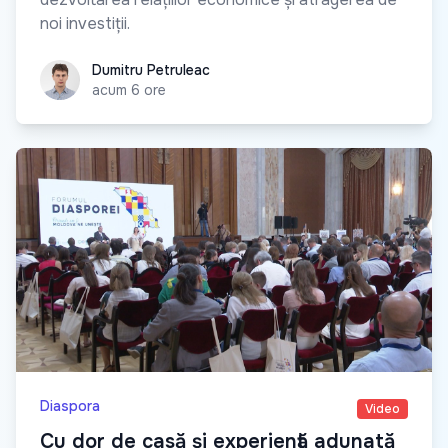
noi investiții.
Dumitru Petruleac
Dumitru Petruleac
acum 6 ore
Diaspora
Video
Cu dor de casă și experiență adunată