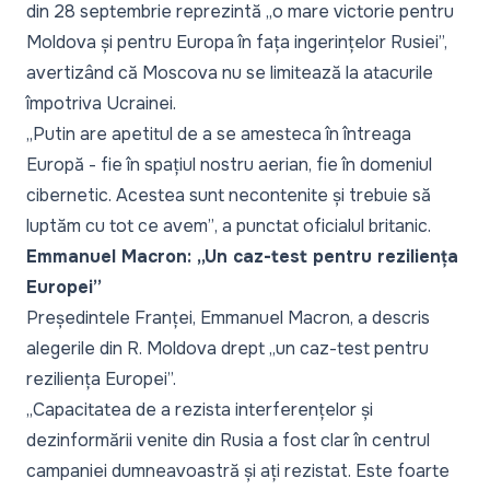
din 28 septembrie reprezintă
„o mare victorie pentru
Moldova și pentru Europa în fața ingerințelor Rusiei”,
avertizând că Moscova nu se limitează la atacurile
împotriva Ucrainei.
„Putin are apetitul de a se amesteca în întreaga
Europă - fie în spațiul nostru aerian, fie în domeniul
cibernetic. Acestea sunt necontenite și trebuie să
luptăm cu tot ce avem”
, a punctat oficialul britanic.
Emmanuel Macron: „Un caz-test pentru reziliența
Europei”
Președintele Franței, Emmanuel Macron, a descris
alegerile din R. Moldova drept
„un caz-test pentru
reziliența Europei”.
„Capacitatea de a rezista interferențelor și
dezinformării venite din Rusia a fost clar în centrul
campaniei dumneavoastră și ați rezistat. Este foarte