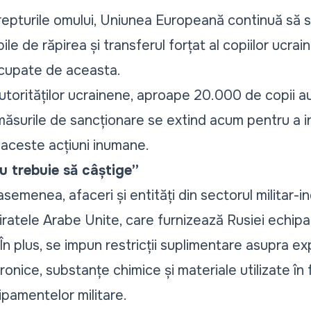
repturile omului, Uniunea Europeană continuă să 
e de răpirea și transferul forțat al copiilor ucrain
 ocupate de aceasta.
utorităților ucrainene, aproape 20.000 de copii a
r măsurile de sancționare se extind acum pentru a i
 aceste acțiuni inumane.
u trebuie să câștige”
semenea, afaceri și entități din sectorul militar-in
iratele Arabe Unite, care furnizează Rusiei echipa
 În plus, se impun restricții suplimentare asupra ex
nice, substanțe chimice și materiale utilizate în 
ipamentelor militare.