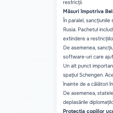
restricții.
Măsuri împotriva Bela
În paralel, sancțiunile
Rusia. Pachetul include
extindere a restricțiil
De asemenea, sancțiun
software-uri care ajut
Un alt punct important
spațiul Schengen. Aceș
înainte de a călători î
De asemenea, statele
deplasările diplomaților
Protecția copiilor uc