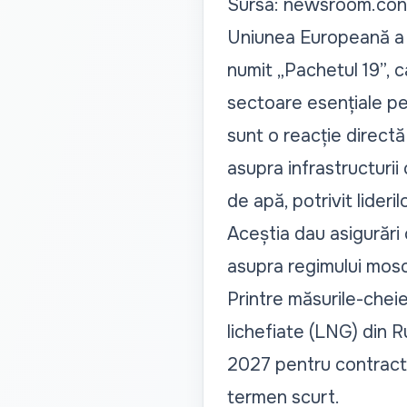
Sursa: newsroom.cons
Uniunea Europeană a a
numit
„Pachetul 19
”, 
sectoare esențiale pen
sunt o reacție directă
asupra infrastructurii 
de apă, potrivit lideri
Aceștia dau asigurări c
asupra regimului mosc
Printre măsurile-cheie
lichefiate (LNG) din R
2027 pentru contracte
termen scurt.