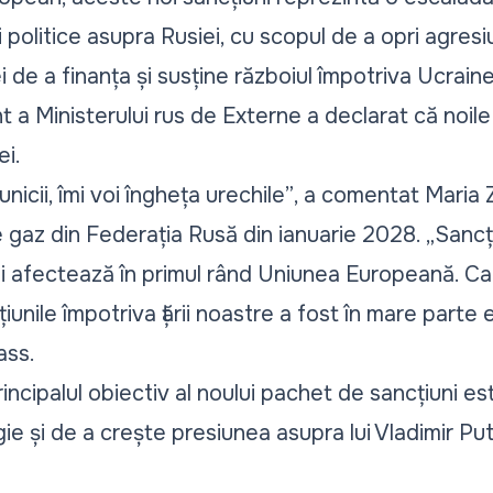
 politice asupra Rusiei, cu scopul de a opri agres
e a finanța și susține războiul împotriva Ucraine
 a Ministerului rus de Externe a declarat că noil
i.
unicii, îmi voi îngheța urechile”
, a comentat Maria 
e gaz din Federația Rusă din ianuarie 2028.
„Sancț
i afectează în primul rând Uniunea Europeană. Ca
iunile împotriva țării noastre a fost în mare parte 
ass.
incipalul obiectiv al noului pachet de sancțiuni 
gie și de a crește presiunea asupra lui Vladimir Pu