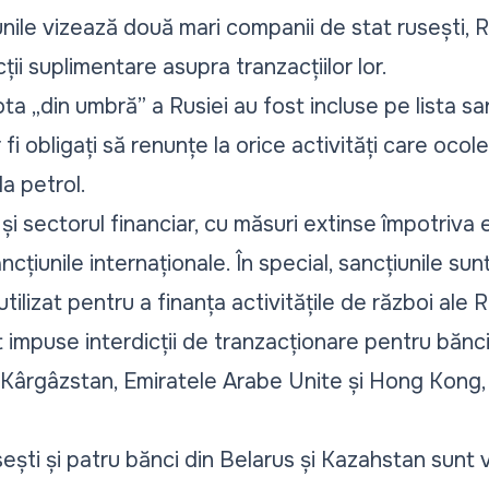
ile vizează două mari companii de stat rusești, 
ții suplimentare asupra tranzacțiilor lor.
ota „
din umbră”
a Rusiei au fost incluse pe lista sanc
r fi obligați să renunțe la orice activități care oc
la petrol.
și sectorul financiar, cu măsuri extinse împotriva e
cțiunile internaționale. În special, sancțiunile sun
tilizat pentru a finanța activitățile de război ale R
impuse interdicții de tranzacționare pentru bănci
, Kârgâzstan, Emiratele Arabe Unite și Hong Kong, 
rusești și patru bănci din Belarus și Kazahstan sunt