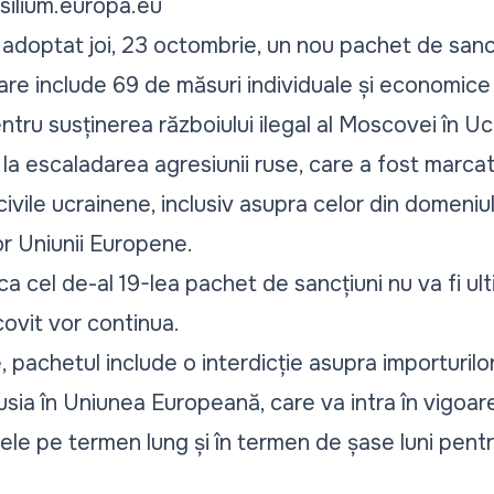
ilium.europa.eu
doptat joi, 23 octombrie, un nou pachet de sancți
care include 69 de măsuri individuale și economice
tru susținerea războiului ilegal al Moscovei în U
 la escaladarea agresiunii ruse, care a fost marca
civile ucrainene, inclusiv asupra celor din domeniul
lor Uniunii Europene.
a cel de-al 19-lea pachet de sancțiuni nu va fi ulti
ovit vor continua.
, pachetul include o interdicție asupra importuril
usia în Uniunea Europeană, care va intra în vigoar
le pe termen lung și în termen de șase luni pent