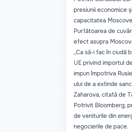
presiunii economice și
capacitatea Moscovei d
Purtătoarea de cuvânt
efect asupra Moscove
„Ca să-i fac în ciudă b
UE privind importul d
impun împotriva Rusie
ului de a extinde sancț
Zaharova, citată de T
Potrivit Bloomberg, pr
de veniturile din ener
negocierile de pace.