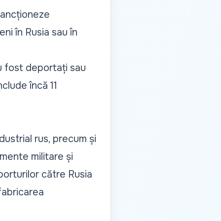
sancționeze
eni în Rusia sau în
u fost deportați sau
nclude încă 11
dustrial rus, precum și
mente militare și
porturilor către Rusia
fabricarea