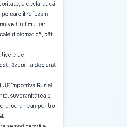
uritate, a declarat că
 pe care îl refuzăm
 va fi ultimul, iar
cale diplomatică, cât
ativele de
est război”
, a declarat
 UE împotriva Rusiei
ța, suveranitatea și
porul ucrainean pentru
l.
are semnificativă a