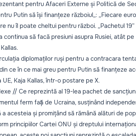
rezentant pentru Afaceri Externe și Politică de Sec
entru Putin să își finanțeze războiul„
: „
Fiecare euro
e nu îl poate cheltui pentru război. „Pachetul 19” nu
continua să facă presiuni asupra Rusiei, atât pe 
 Kallas.
rculația diplomaților ruși pentru a contracara tent
din ce în ce mai greu pentru Putin să finanțeze ac
a UE, Kaja Kallas, într-o postare pe X.
xe // Ce reprezintă al 19-lea pachet de sancțiuni
amentul ferm față de Ucraina, susținând independen
lă a acesteia și promițând să rămână alături de po
rm principiilor Cartei ONU și dreptului internaționa
uropean, aceste noi sancțiuni reprezintă o escalad