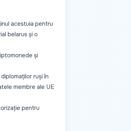
ijinul acestuia pentru
ial belarus și o
criptomonede și
iplomaților ruși în
statele membre ale UE
rizație pentru