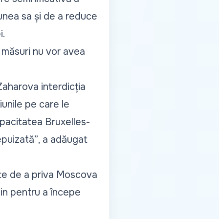
iunea sa și de a reduce
i.
e măsuri nu vor avea
Zaharova interdicția
iunile pe care le
pacitatea Bruxelles-
epuizată”
, a adăugat
este de a priva Moscova
tin pentru a începe