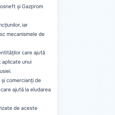
Rosneft și Gazprom
țiunilor, iar
olesc mecanismele de
ntităților care ajută
t aplicate unui
usiei.
 și comercianți de
care ajută la eludarea
 vizate de aceste