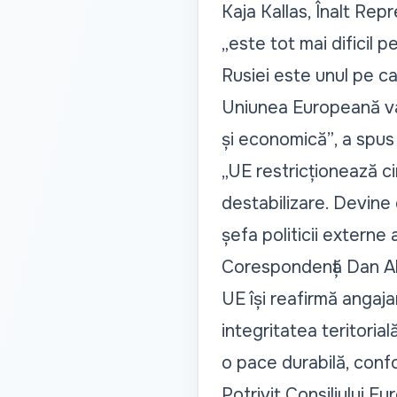
Kaja Kallas, Înalt Rep
„
este tot mai dificil p
Rusiei este unul pe car
Uniunea Europeană va 
și economică”
, a spus
„UE restricționează ci
destabilizare. Devine 
șefa politicii externe 
Corespondență Dan Ale
UE își reafirmă angaj
integritatea teritoria
o pace durabilă, confo
Potrivit Consiliului E