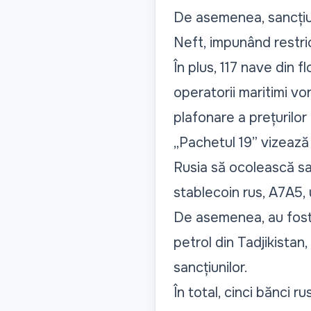
De asemenea, sancțiun
Neft, impunând restric
În plus, 117 nave din fl
operatorii maritimi vo
plafonare a prețurilor 
„
Pachetul 19”
vizează 
Rusia să ocolească san
stablecoin rus, A7A5, u
De asemenea, au fost 
petrol din Tadjikistan
sancțiunilor.
În total, cinci bănci 