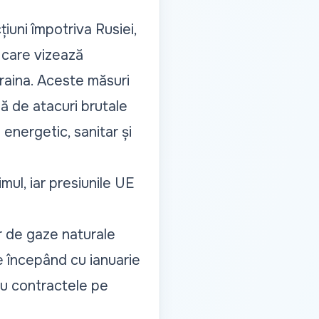
uni împotriva Rusiei,
 care vizează
craina. Aceste măsuri
tă de atacuri brutale
 energetic, sanitar și
mul, iar presiunile UE
or de gaze naturale
e începând cu ianuarie
ru contractele pe