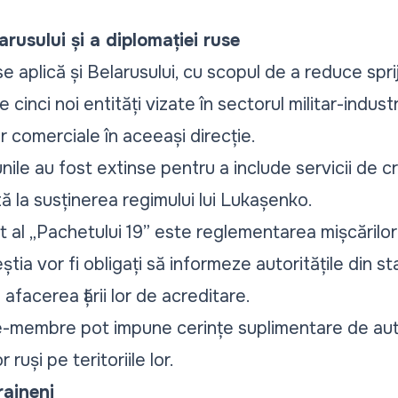
rusului și a diplomației ruse
 se aplică și Belarusului, cu scopul de a reduce spr
 cinci noi entități vizate în sectorul militar-industr
or comerciale în aceeași direcție.
ile au fost extinse pentru a include servicii de 
ă la susținerea regimului lui Lukașenko.
 al „
Pachetului 19”
este reglementarea mișcărilor d
tia vor fi obligați să informeze autoritățile din 
n afacerea țării lor de acreditare.
-membre pot impune cerințe suplimentare de auto
 ruși pe teritoriile lor.
raineni