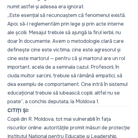
numit astfel și adesea era ignorat.
„Este esențial să recunoaștem că fenomenul există.
Apoi, să-l reglementăm prin lege și prin acte interne
ale școlii. Mesajul trebuie să ajungă la firul ierbii, nu
doar în documente. Avem o metodologie clară care
definește cine este victima, cine este agresorul și
cine este martorul — pentru că și martorul are un rol
important, acela de a semnala cazul. Profesorii, în
ciuda multor sarcini, trebuie să rămână empatici, să
dea exemplu de comportament. Cine intră în sistemul
educațional trebuie să iubească copiii, altfel nu se
poate”
, a conchis deputata, la Moldova 1.
CITIȚI ȘI:
Copiii din R. Moldova, tot mai vulnerabili în fața
riscurilor online: autoritățile promit măsuri de protecție
Institutul Național pentru Educație și Leadership,