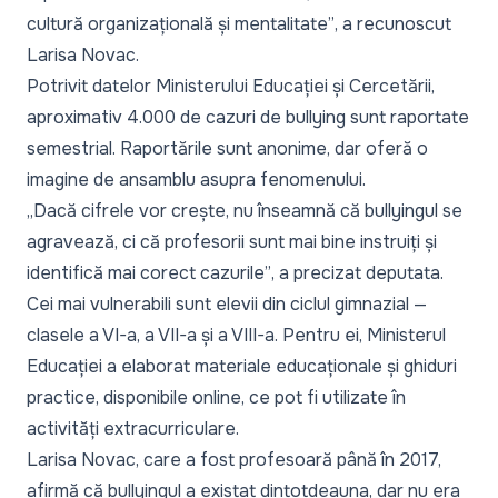
cultură organizațională și mentalitate”
, a recunoscut
Larisa Novac.
Potrivit datelor Ministerului Educației și Cercetării,
aproximativ 4.000 de cazuri de bullying sunt raportate
semestrial. Raportările sunt anonime, dar oferă o
imagine de ansamblu asupra fenomenului.
„Dacă cifrele vor crește, nu înseamnă că bullyingul se
agravează, ci că profesorii sunt mai bine instruiți și
identifică mai corect cazurile”
, a precizat deputata.
Cei mai vulnerabili sunt elevii din ciclul gimnazial —
clasele a VI-a, a VII-a și a VIII-a. Pentru ei, Ministerul
Educației a elaborat materiale educaționale și ghiduri
practice, disponibile online, ce pot fi utilizate în
activități extracurriculare.
Larisa Novac, care a fost profesoară până în 2017,
afirmă că bullyingul a existat dintotdeauna, dar nu era