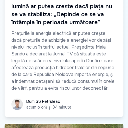
lumină ar putea crește dacă piața nu
se va stabiliza: „Depinde ce se va
întâmpla în perioada următoare”
Prețurile la energia electrică ar putea crește
dacă prețurile de achiziție a energiei vor depăși
nivelul inclus în tariful actual. Președinta Maia
Sandu a declarat la Jurnal TV că situația este
legată de scăderea nivelului apei în Dunăre, care
afectează producția hidrocentralelor din regiune
de la care Republica Moldova importă energie, și
a îndemnat cetățenii să reducă consumul în orele
de vârf, pentru a evita riscul unor deconectări.
Dumitru Petruleac
Dumitru Petruleac
acum o oră și 34 minute