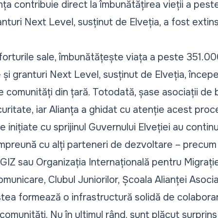
nța contribuie direct la îmbunătățirea vieții a pe
nturi Next Level, susținut de Elveția, a fost exti
 eforturile sale, îmbunătățește viața a peste 351.0
i granturi Next Level, susținut de Elveția, începe
comunități din țară. Totodată, șase asociații de b
ritate, iar Alianța a ghidat cu atenție acest pro
e inițiate cu sprijinul Guvernului Elveției au continu
 împreună cu alți parteneri de dezvoltare – precum 
 GIZ sau Organizația Internațională pentru Migrați
municare, Clubul Juniorilor, Școala Alianței Asociaț
tea formează o infrastructură solidă de colabora
comunități. Nu în ultimul rând, sunt plăcut surprin