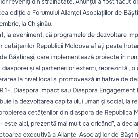
lor reveniți din străinătate. Anunțul a fost făcut 
ea ediție a Forumului Alianței Asociațiilor de Bășt
mbrie, la Chișinău.
iat, la eveniment, că programele de dezvoltare 
 cetățenilor Republicii Moldova aflați peste hotare,
or de Băștinași, care implementează proiecte în num
 diasporei și al partenerilor externi, reprezintă
„o 
rarea la nivel local și promovează inițiative de dez
 1+, Diaspora Impact sau Diaspora Engagement 
uie la dezvoltarea capitalului uman și social, la re
 apropierea cetățenilor din diaspora de Republica
 este aici, prezentă mai mult ca oricând
”, a decla
ctoarea executivă a Alianței Asociațiilor de Băști