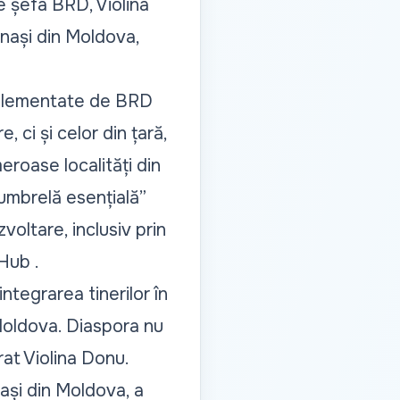
de șefa BRD, Violina
inași din Moldova,
implementate de BRD
 ci și celor din țară,
eroase localități din
umbrelă esențială
”
voltare, inclusiv prin
Hub .
integrarea tinerilor în
 Moldova. Diaspora nu
rat Violina Donu.
nași din Moldova, a