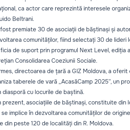
ațional, ca actor care reprezintă interesele organizaț
Guido Beltrani.
 fost premiate 30 de asociații de băștinași și autor
oltarea comunităților, fiind selectați 30 de lideri l
ficia de suport prin programul Next Level, ediția a
lvețian Consolidarea Coeziunii Sociale.
mes, directoarea de țară a GIZ Moldova, a oferit 
ganiza taberele de vară „AcasăCamp 2025”, un pro
 diasporă cu locurile de baștină.
rezent, asociațiile de băștinași, constituite din lo
ă se implice în dezvoltarea comunităților de origine
le din peste 120 de localități din R. Moldova.