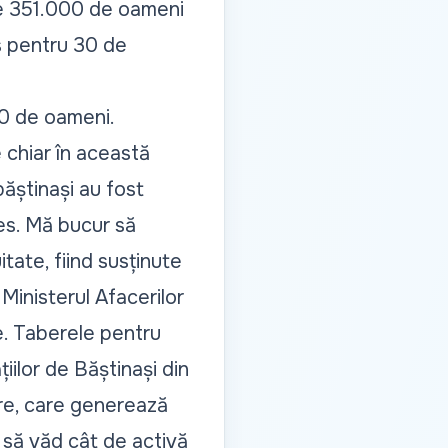
ste 351.000 de oameni
ns pentru 30 de
00 de oameni.
 chiar în această
ăștinași au fost
ces. Mă bucur să
itate, fiind susținute
Ministerul Afacerilor
e. Taberele pentru
iilor de Băștinași din
re, care generează
s să văd cât de activă