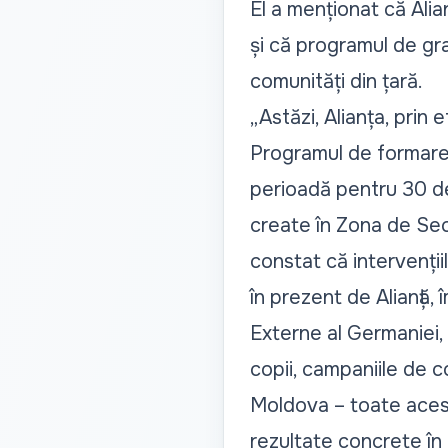
El a menționat că Alia
și că programul de gra
comunități din țară.
„Astăzi, Alianța, prin
Programul de formare ș
perioadă pentru 30 de 
create în Zona de Secu
constat că intervențiil
în prezent de Alianță,
Externe al Germaniei,
copii, campaniile de co
Moldova – toate aces
rezultate concrete în 