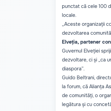
punctat că cele 100 de
locale.
„Aceste organizații co
dezvoltarea comunități
Elveția, partener co
Guvernul Elveției spr
dezvoltare, ci și „
ca u
diaspora”
.
Guido Beltrani, direct
la forum, că Alianța As
de comunități, o organ
legătura și cu concetă