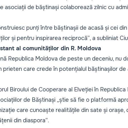
 asociații de băștinași colaborează zilnic cu admin
nstruiesc punți între băștinașii de acasă și cei di
lor și pentru inspirarea reciprocă”
, a subliniat Ci
nstant al comunităților din R. Moldova
ijină Republica Moldova de peste un deceniu, nu d
n prieten care crede în potențialul băștinașilor de 
orul Biroului de Cooperare al Elveției în Republica
ociațiilor de Băștinași „
știe să fie o platformă ap
izație care cunoaște realitățile din sate și orașe,
țenii din diaspora”
.