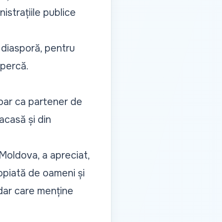
istrațiile publice
n diasporă, pentru
upercă.
oar ca partener de
acasă și din
 Moldova, a apreciat,
ropiată de oameni și
 dar care menține