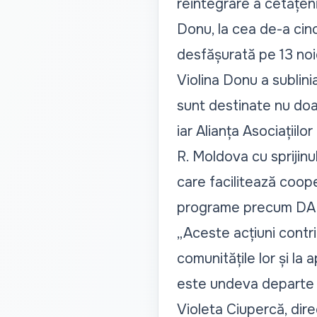
reintegrare a cetățeni
Donu, la cea de-a cinc
desfășurată pe 13 noie
Violina Donu a sublin
sunt destinate nu doar
iar Alianța Asociațiil
R. Moldova cu sprijinul
care facilitează coope
programe precum DAR
„Aceste acțiuni contrib
comunitățile lor și la
este undeva departe -
Violeta Ciupercă, dire