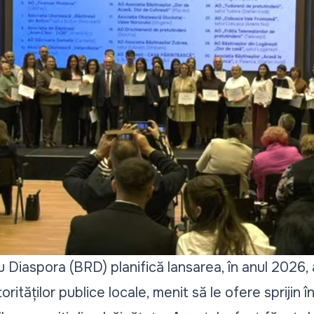
cu Diaspora (BRD) planifică lansarea, în anul 2026
rităților publice locale, menit să le ofere sprijin 