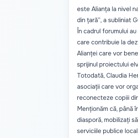
este Alianța la nivel n
din țară”
, a subliniat 
În cadrul forumului au
care contribuie la dezv
Alianței care vor bene
sprijinul proiectului e
Totodată, Claudia Her
asociații care vor or
reconecteze copiii din
Menționăm că, până în p
diasporă, mobilizați s
serviciile publice loca